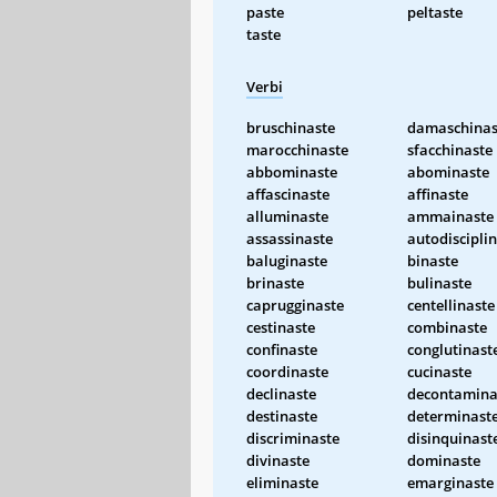
paste
peltaste
taste
Verbi
bruschinaste
damaschinas
marocchinaste
sfacchinaste
abbominaste
abominaste
affascinaste
affinaste
alluminaste
ammainaste
assassinaste
autodiscipli
baluginaste
binaste
brinaste
bulinaste
caprugginaste
centellinaste
cestinaste
combinaste
confinaste
conglutinast
coordinaste
cucinaste
declinaste
decontamina
destinaste
determinast
discriminaste
disinquinast
divinaste
dominaste
eliminaste
emarginaste