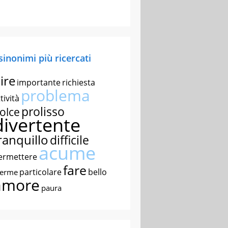
 sinonimi più ricercati
ire
importante
richiesta
problema
tività
prolisso
olce
divertente
ranquillo
difficile
acume
ermettere
fare
particolare
bello
nerme
amore
paura