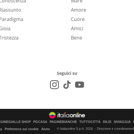
Conoscenza
Mare
Riassunto
Amore
Paradigma
Cuore
Gioia
Amici
Tristezza
Bene
Seguici su
AGINEGIALLE SHOP
PGCASA
PAGINEBIANCHE
TUTTOCITTÀ
DILEI
SIVIAGGIA
© Italiaonline S.p.A. 2026
Direzione e coordinamento 
cy
Preferenze sui cookie
Aiuto