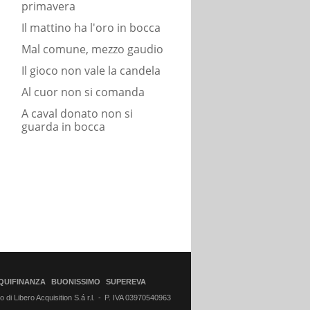
primavera
Il mattino ha l'oro in bocca
Mal comune, mezzo gaudio
Il gioco non vale la candela
Al cuor non si comanda
A caval donato non si
guarda in bocca
QUIFINANZA
BUONISSIMO
SUPEREVA
di Libero Acquisition S.á r.l.
P. IVA 03970540963