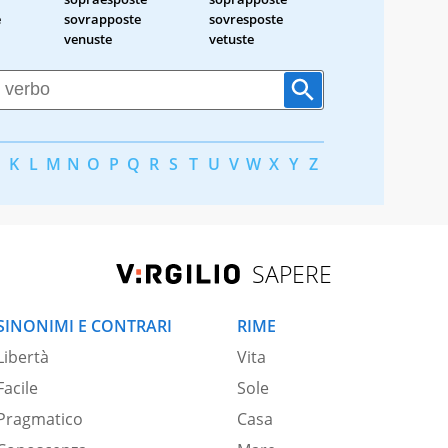
e
sovrapposte
sovresposte
venuste
vetuste
K
L
M
N
O
P
Q
R
S
T
U
V
W
X
Y
Z
SAPERE
SINONIMI E CONTRARI
RIME
Libertà
Vita
Facile
Sole
Pragmatico
Casa