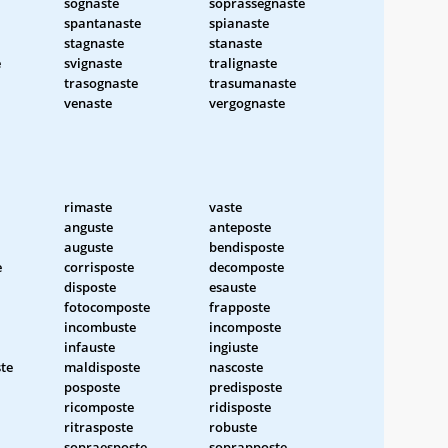
sognaste
soprassegnaste
spantanaste
spianaste
stagnaste
stanaste
e
svignaste
tralignaste
trasognaste
trasumanaste
venaste
vergognaste
rimaste
vaste
anguste
anteposte
auguste
bendisposte
e
corrisposte
decomposte
disposte
esauste
fotocomposte
frapposte
incombuste
incomposte
infauste
ingiuste
te
maldisposte
nascoste
posposte
predisposte
ricomposte
ridisposte
ritrasposte
robuste
sopraesposte
soprapposte