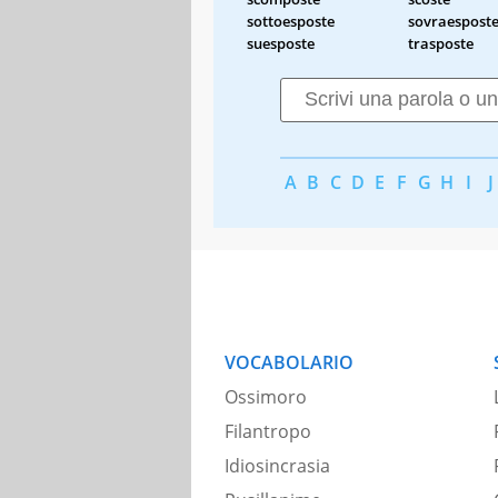
sottoesposte
sovraespost
suesposte
trasposte
A
B
C
D
E
F
G
H
I
J
VOCABOLARIO
Ossimoro
Filantropo
Idiosincrasia