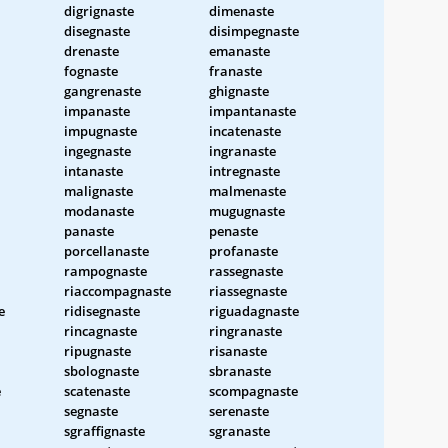
digrignaste
dimenaste
disegnaste
disimpegnaste
drenaste
emanaste
fognaste
franaste
gangrenaste
ghignaste
impanaste
impantanaste
impugnaste
incatenaste
ingegnaste
ingranaste
intanaste
intregnaste
malignaste
malmenaste
modanaste
mugugnaste
panaste
penaste
porcellanaste
profanaste
rampognaste
rassegnaste
riaccompagnaste
riassegnaste
e
ridisegnaste
riguadagnaste
rincagnaste
ringranaste
ripugnaste
risanaste
sbolognaste
sbranaste
e
scatenaste
scompagnaste
segnaste
serenaste
sgraffignaste
sgranaste