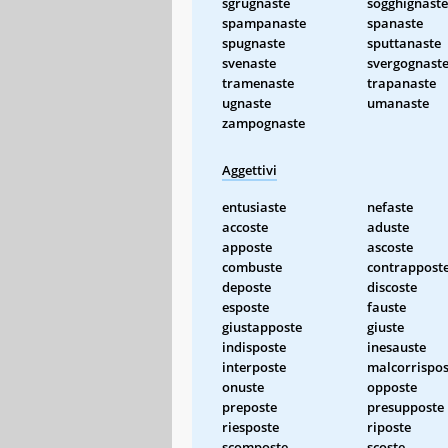
sgrugnaste
sogghignaste
spampanaste
spanaste
spugnaste
sputtanaste
svenaste
svergognast
tramenaste
trapanaste
ugnaste
umanaste
zampognaste
Aggettivi
entusiaste
nefaste
accoste
aduste
apposte
ascoste
combuste
contrappost
deposte
discoste
esposte
fauste
giustapposte
giuste
indisposte
inesauste
interposte
malcorrispos
onuste
opposte
preposte
presupposte
riesposte
riposte
scomposte
scoste