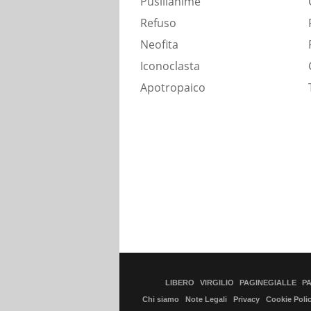
Pusillanime
Refuso
Neofita
Iconoclasta
Apotropaico
LIBERO
VIRGILIO
PAGINEGIALLE
P
Chi siamo
Note Legali
Privacy
Cookie Poli