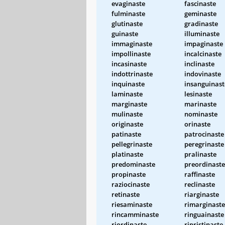
evaginaste
fascinaste
fulminaste
geminaste
glutinaste
gradinaste
guinaste
illuminaste
immaginaste
impaginaste
impollinaste
incalcinaste
incasinaste
inclinaste
indottrinaste
indovinaste
inquinaste
insanguinast
laminaste
lesinaste
marginaste
marinaste
mulinaste
nominaste
originaste
orinaste
patinaste
patrocinaste
pellegrinaste
peregrinaste
platinaste
pralinaste
predominaste
preordinaste
propinaste
raffinaste
raziocinaste
reclinaste
retinaste
riarginaste
riesaminaste
rimarginaste
rincamminaste
ringuainaste
riordinaste
ripristinaste