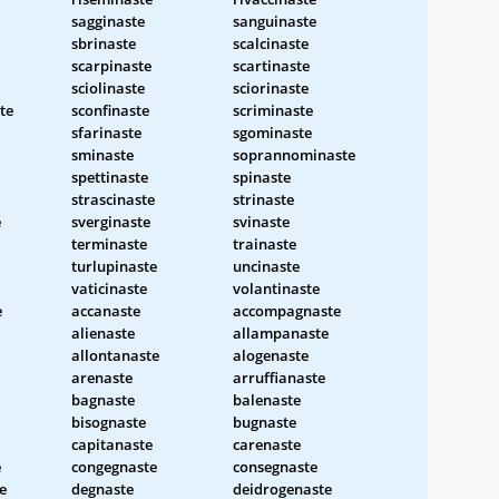
sagginaste
sanguinaste
sbrinaste
scalcinaste
scarpinaste
scartinaste
sciolinaste
sciorinaste
te
sconfinaste
scriminaste
sfarinaste
sgominaste
sminaste
soprannominaste
spettinaste
spinaste
strascinaste
strinaste
e
sverginaste
svinaste
terminaste
trainaste
turlupinaste
uncinaste
vaticinaste
volantinaste
e
accanaste
accompagnaste
alienaste
allampanaste
allontanaste
alogenaste
arenaste
arruffianaste
bagnaste
balenaste
bisognaste
bugnaste
capitanaste
carenaste
e
congegnaste
consegnaste
e
degnaste
deidrogenaste