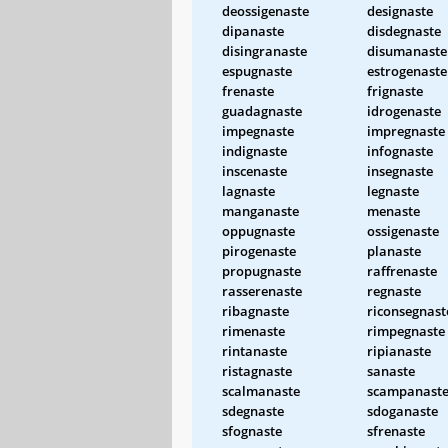
deossigenaste
designaste
dipanaste
disdegnaste
disingranaste
disumanaste
espugnaste
estrogenaste
frenaste
frignaste
guadagnaste
idrogenaste
impegnaste
impregnaste
indignaste
infognaste
inscenaste
insegnaste
lagnaste
legnaste
manganaste
menaste
oppugnaste
ossigenaste
pirogenaste
planaste
propugnaste
raffrenaste
rasserenaste
regnaste
ribagnaste
riconsegnast
rimenaste
rimpegnaste
rintanaste
ripianaste
ristagnaste
sanaste
scalmanaste
scampanast
sdegnaste
sdoganaste
sfognaste
sfrenaste