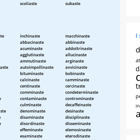
scoliaste
subaste
I
te
inchinaste
macchinaste
abbacinaste
abbinaste
d
acuminaste
addottrinaste
agglutinaste
allucinaste
at
ammutinaste
arginaste
naste
autoimpollinaste
avvicinaste
d
bituminaste
bobinaste
calcinaste
camminaste
t
centinaste
cercinaste
comminaste
condeterminaste
p
e
contaminaste
controminaste
culminaste
decaffeinaste
i
ste
denominaste
desinaste
e
disaminaste
disciplinaste
e
disordinaste
disseminaste
effeminaste
elemosinaste
esaminaste
eterodinaste