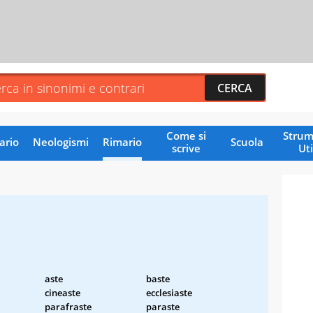
Come si
Strum
ario
Neologismi
Rimario
Scuola
scrive
Uti
aste
baste
cineaste
ecclesiaste
parafraste
paraste