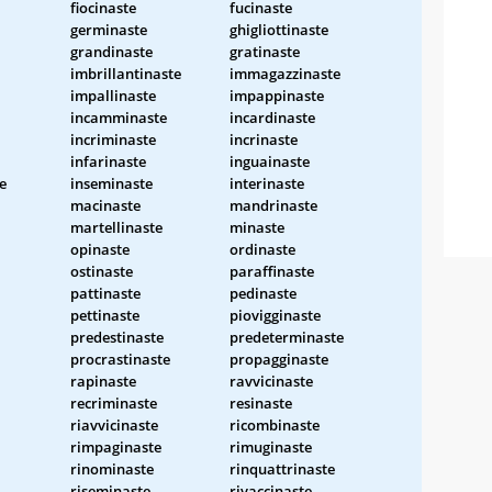
fiocinaste
fucinaste
germinaste
ghigliottinaste
grandinaste
gratinaste
imbrillantinaste
immagazzinaste
impallinaste
impappinaste
incamminaste
incardinaste
incriminaste
incrinaste
infarinaste
inguainaste
e
inseminaste
interinaste
macinaste
mandrinaste
martellinaste
minaste
opinaste
ordinaste
ostinaste
paraffinaste
pattinaste
pedinaste
pettinaste
piovigginaste
predestinaste
predeterminaste
procrastinaste
propagginaste
rapinaste
ravvicinaste
recriminaste
resinaste
riavvicinaste
ricombinaste
rimpaginaste
rimuginaste
rinominaste
rinquattrinaste
riseminaste
rivaccinaste