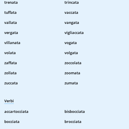
trenata
trincata
tuffata
vaccata
vallata
vangata
vergata
vigliaccata
villanata
vogata
volata
volgata
zaffata
zoccolata
zollata
zoomata
zuccata
zumata
Verbi
accartocciata
bisbocciata
bocciata
brocciata