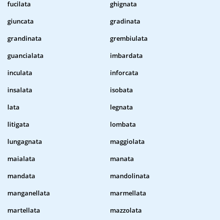
fucilata
ghignata
giuncata
gradinata
grandinata
grembiulata
guancialata
imbardata
inculata
inforcata
insalata
isobata
lata
legnata
litigata
lombata
lungagnata
maggiolata
maialata
manata
mandata
mandolinata
manganellata
marmellata
martellata
mazzolata