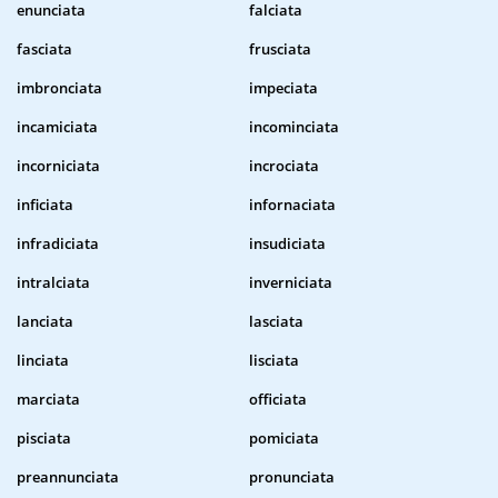
enunciata
falciata
fasciata
frusciata
imbronciata
impeciata
incamiciata
incominciata
incorniciata
incrociata
inficiata
infornaciata
infradiciata
insudiciata
intralciata
inverniciata
lanciata
lasciata
linciata
lisciata
marciata
officiata
pisciata
pomiciata
preannunciata
pronunciata