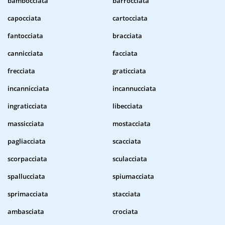
bambocciata
barrocciata
capocciata
cartocciata
fantocciata
bracciata
cannicciata
facciata
frecciata
graticciata
incannicciata
incannucciata
ingraticciata
libecciata
massicciata
mostacciata
pagliacciata
scacciata
scorpacciata
sculacciata
spallucciata
spiumacciata
sprimacciata
stacciata
ambasciata
crociata