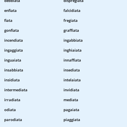
debbiata
dispregiata
enfiata
falcidiata
fiata
fregiata
gonfiata
graffiata
incendiata
ingabbiata
ingaggiata
inghiaiata
inguaiata
innaffiata
insabbiata
insediata
insidiata
intelaiata
intermediata
invidiata
irradiata
mediata
odiata
pagaiata
parodiata
piaggiata