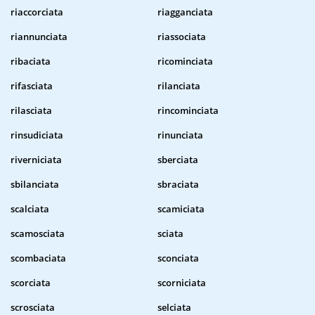
riaccorciata
riagganciata
riannunciata
riassociata
ribaciata
ricominciata
rifasciata
rilanciata
rilasciata
rincominciata
rinsudiciata
rinunciata
riverniciata
sberciata
sbilanciata
sbraciata
scalciata
scamiciata
scamosciata
sciata
scombaciata
sconciata
scorciata
scorniciata
scrosciata
selciata