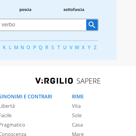
poscia
sottofascia
K
L
M
N
O
P
Q
R
S
T
U
V
W
X
Y
Z
SAPERE
SINONIMI E CONTRARI
RIME
Libertà
Vita
Facile
Sole
Pragmatico
Casa
Conoscenza
Mare