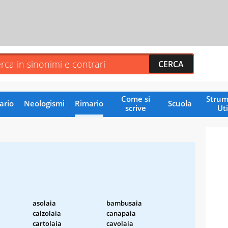
Come si
Strum
ario
Neologismi
Rimario
Scuola
scrive
Uti
asolaia
bambusaia
calzolaia
canapaia
cartolaia
cavolaia