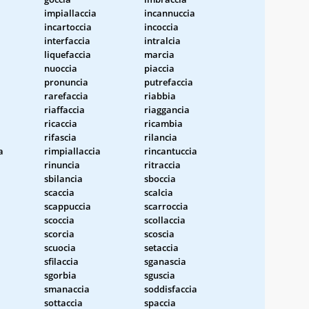
impiallaccia
incannuccia
incartoccia
incoccia
interfaccia
intralcia
liquefaccia
marcia
nuoccia
piaccia
pronuncia
putrefaccia
rarefaccia
riabbia
riaffaccia
riaggancia
ricaccia
ricambia
rifascia
rilancia
a
rimpiallaccia
rincantuccia
rinuncia
ritraccia
sbilancia
sboccia
scaccia
scalcia
scappuccia
scarroccia
scoccia
scollaccia
scorcia
scoscia
scuocia
setaccia
sfilaccia
sganascia
sgorbia
sguscia
smanaccia
soddisfaccia
sottaccia
spaccia