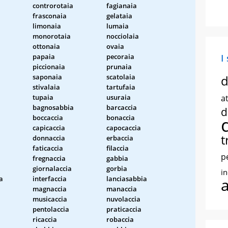
controrotaia
fagianaia
frasconaia
gelataia
limonaia
lumaia
monorotaia
nocciolaia
ottonaia
ovaia
papaia
pecoraia
I
piccionaia
prunaia
saponaia
scatolaia
d
stivalaia
tartufaia
tupaia
usuraia
at
bagnosabbia
barcaccia
d
boccaccia
bonaccia
capicaccia
capocaccia
t
donnaccia
erbaccia
faticaccia
filaccia
p
fregnaccia
gabbia
giornalaccia
gorbia
i
a
interfaccia
lanciasabbia
magnaccia
manaccia
musicaccia
nuvolaccia
pentolaccia
praticaccia
ricaccia
robaccia