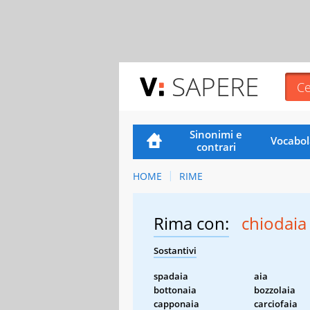
SAPERE
Sinonimi e
Vocabol
contrari
HOME
RIME
Rima con:
chiodaia
Sostantivi
spadaia
aia
bottonaia
bozzolaia
capponaia
carciofaia