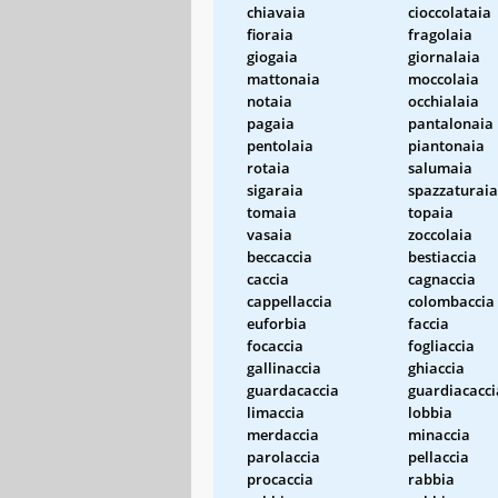
chiavaia
cioccolataia
fioraia
fragolaia
giogaia
giornalaia
mattonaia
moccolaia
notaia
occhialaia
pagaia
pantalonaia
pentolaia
piantonaia
rotaia
salumaia
sigaraia
spazzaturaia
tomaia
topaia
vasaia
zoccolaia
beccaccia
bestiaccia
caccia
cagnaccia
cappellaccia
colombaccia
euforbia
faccia
focaccia
fogliaccia
gallinaccia
ghiaccia
guardacaccia
guardiacacci
limaccia
lobbia
merdaccia
minaccia
parolaccia
pellaccia
procaccia
rabbia