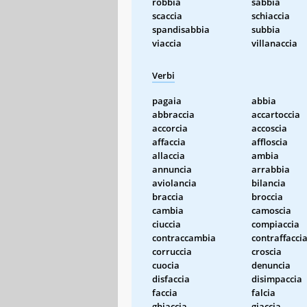
robbia
sabbia
scaccia
schiaccia
spandisabbia
subbia
viaccia
villanaccia
Verbi
pagaia
abbia
abbraccia
accartoccia
accorcia
accoscia
affaccia
affloscia
allaccia
ambia
annuncia
arrabbia
aviolancia
bilancia
braccia
broccia
cambia
camoscia
ciuccia
compiaccia
contraccambia
contraffacci
corruccia
croscia
cuocia
denuncia
disfaccia
disimpaccia
faccia
falcia
ghiaccia
giaccia