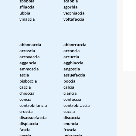
sbobbia
scabbia
sfilaccia
sgorbia
ubbia
vecchiaccia
vinaccia
voltafaccia
abbonaccia
abborraccia
accascia
acconcia
accovaccia
accuccia
aggancia
agghiaccia
ammoscia
angoscia
ascia
assuefaccia
bisboccia
boccia
caccia
calcia
chioccia
ciancia
concia
confaccia
a
controbilancia
controbraccia
cruccia
cuccia
disassuefaccia
discaccia
dispiaccia
enuncia
fascia
fruscia
goccia
imbraccia