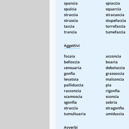
spancia
spiaccia
spulcia
squarcia
straccia
stracuocia
struscia
stupefaccia
taccia
torrefaccia
trancia
tumefaccia
Aggettivi
focaia
acconcia
belloccia
boaria
censuaria
deboluccia
gonfia
grassoccia
levatoia
malconcia
palliduccia
pia
racconcia
rigonfia
scamoscia
sconcia
sgonfia
sobria
straccia
stragonfia
tumultuaria
umiduccia
Avverbi