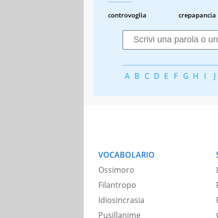
controvoglia
crepapancia
A
B
C
D
E
F
G
H
I
J
VOCABOLARIO
Ossimoro
Filantropo
Idiosincrasia
Pusillanime