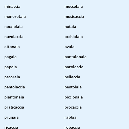
minaccia
moccolaia
monorotaia
musicaccia
nocciolaia
notaia
nuvolaccia
occhialaia
ottonaia
ovaia
pagaia
pantalonaia
papaia
parolaccia
pecoraia
pellaccia
pentolaccia
pentolaia
piantonaia
piccionaia
praticaccia
procaccia
prunaia
rabbia
ricaccia
robaccia