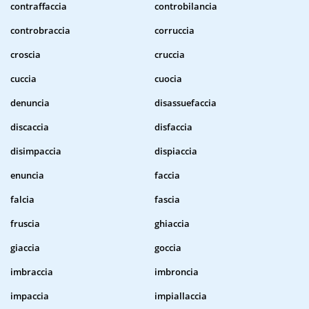
contraffaccia
controbilancia
controbraccia
corruccia
croscia
cruccia
cuccia
cuocia
denuncia
disassuefaccia
discaccia
disfaccia
disimpaccia
dispiaccia
enuncia
faccia
falcia
fascia
fruscia
ghiaccia
giaccia
goccia
imbraccia
imbroncia
impaccia
impiallaccia