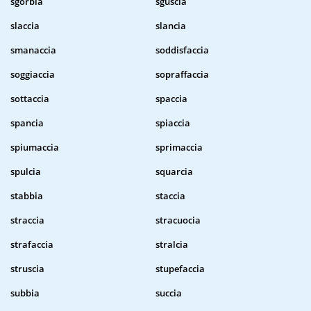
sgorbia
sguscia
slaccia
slancia
smanaccia
soddisfaccia
soggiaccia
sopraffaccia
sottaccia
spaccia
spancia
spiaccia
spiumaccia
sprimaccia
spulcia
squarcia
stabbia
staccia
straccia
stracuocia
strafaccia
stralcia
struscia
stupefaccia
subbia
succia