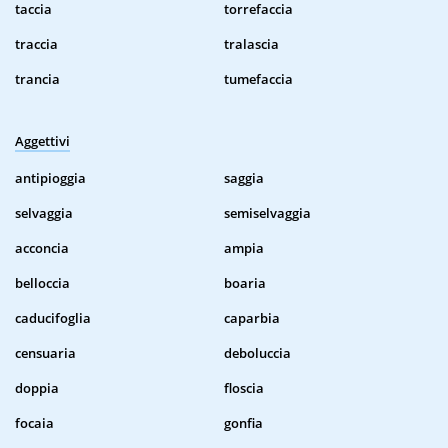
taccia
torrefaccia
traccia
tralascia
trancia
tumefaccia
Aggettivi
antipioggia
saggia
selvaggia
semiselvaggia
acconcia
ampia
belloccia
boaria
caducifoglia
caparbia
censuaria
deboluccia
doppia
floscia
focaia
gonfia