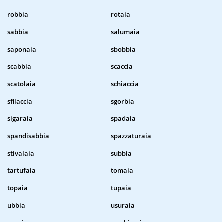
robbia
rotaia
sabbia
salumaia
saponaia
sbobbia
scabbia
scaccia
scatolaia
schiaccia
sfilaccia
sgorbia
sigaraia
spadaia
spandisabbia
spazzaturaia
stivalaia
subbia
tartufaia
tomaia
topaia
tupaia
ubbia
usuraia