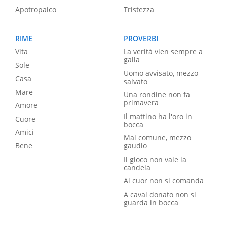
Apotropaico
Tristezza
RIME
PROVERBI
Vita
La verità vien sempre a
galla
Sole
Uomo avvisato, mezzo
Casa
salvato
Mare
Una rondine non fa
primavera
Amore
Il mattino ha l'oro in
Cuore
bocca
Amici
Mal comune, mezzo
Bene
gaudio
Il gioco non vale la
candela
Al cuor non si comanda
A caval donato non si
guarda in bocca