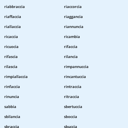
riabbraccia
riaccorcia
riaffaccia
riaggancia
riallaccia
riannuncia
ricaccia
ricambia
ricuocia
rifaccia
rifascia
rilancia
rilascia
rimpannuccia
rimpiallaccia
rincantuccia
rinfaccia
rintraccia
rinuncia
ritraccia
sabbia
sbertuccia
sbilancia
sboccia
sbraccia
sbuccia