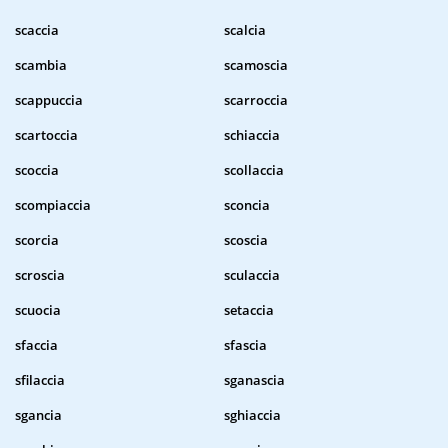
scaccia
scalcia
scambia
scamoscia
scappuccia
scarroccia
scartoccia
schiaccia
scoccia
scollaccia
scompiaccia
sconcia
scorcia
scoscia
scroscia
sculaccia
scuocia
setaccia
sfaccia
sfascia
sfilaccia
sganascia
sgancia
sghiaccia