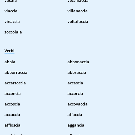
vasaia
vecchiaccia
viaccia
villanaccia
vinaccia
voltafaccia
zoccolaia
Verbi
abbia
abbonaccia
abborraccia
abbraccia
accartoccia
accascia
acconcia
accorcia
accoscia
accovaccia
accuccia
affaccia
affloscia
aggancia