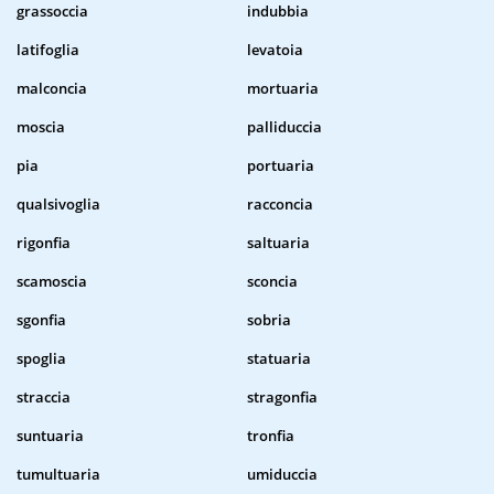
grassoccia
indubbia
latifoglia
levatoia
malconcia
mortuaria
moscia
palliduccia
pia
portuaria
qualsivoglia
racconcia
rigonfia
saltuaria
scamoscia
sconcia
sgonfia
sobria
spoglia
statuaria
straccia
stragonfia
suntuaria
tronfia
tumultuaria
umiduccia