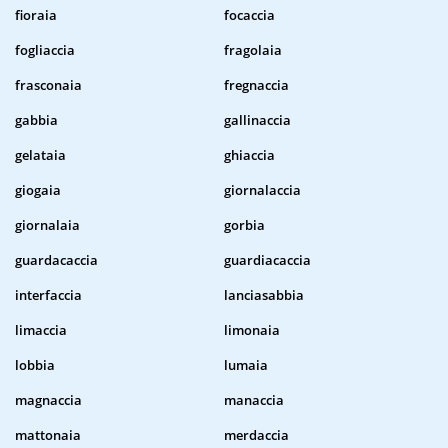
fioraia
focaccia
fogliaccia
fragolaia
frasconaia
fregnaccia
gabbia
gallinaccia
gelataia
ghiaccia
giogaia
giornalaccia
giornalaia
gorbia
guardacaccia
guardiacaccia
interfaccia
lanciasabbia
limaccia
limonaia
lobbia
lumaia
magnaccia
manaccia
mattonaia
merdaccia