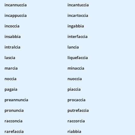
incannuccia
incantuccia
incappuccia
incartoccia
incoccia
ingabbia
insabbia
interfaccia
intralcia
lancia
lascia
liquefaccia
marcia
minaccia
noccia
nuoccia
pagaia
piaccia
preannuncia
procaccia
pronuncia
putrefaccia
racconcia
raccorcia
rarefaccia
riabbia