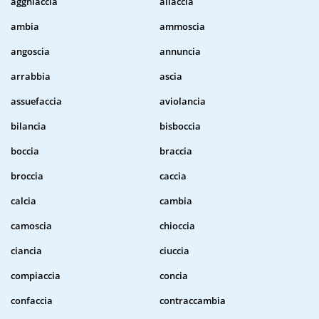
agghiaccia
allaccia
ambia
ammoscia
angoscia
annuncia
arrabbia
ascia
assuefaccia
aviolancia
bilancia
bisboccia
boccia
braccia
broccia
caccia
calcia
cambia
camoscia
chioccia
ciancia
ciuccia
compiaccia
concia
confaccia
contraccambia