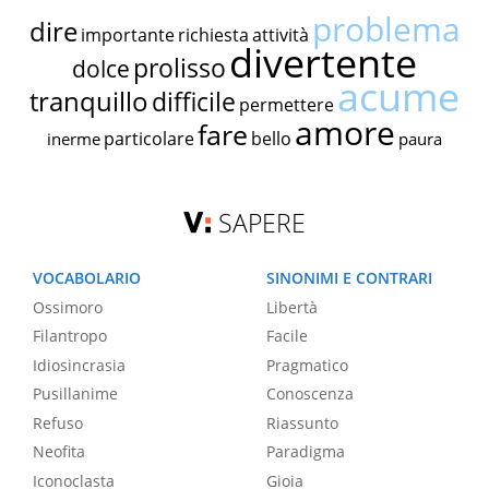
problema
dire
importante
richiesta
attività
divertente
prolisso
dolce
acume
tranquillo
difficile
permettere
amore
fare
particolare
bello
inerme
paura
SAPERE
VOCABOLARIO
SINONIMI E CONTRARI
Ossimoro
Libertà
Filantropo
Facile
Idiosincrasia
Pragmatico
Pusillanime
Conoscenza
Refuso
Riassunto
Neofita
Paradigma
Iconoclasta
Gioia