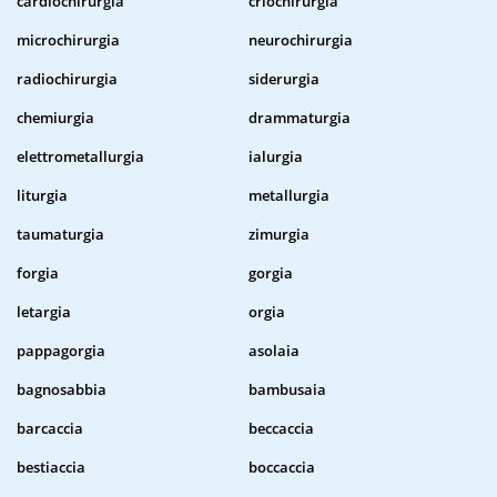
cardiochirurgia
criochirurgia
microchirurgia
neurochirurgia
radiochirurgia
siderurgia
chemiurgia
drammaturgia
elettrometallurgia
ialurgia
liturgia
metallurgia
taumaturgia
zimurgia
forgia
gorgia
letargia
orgia
pappagorgia
asolaia
bagnosabbia
bambusaia
barcaccia
beccaccia
bestiaccia
boccaccia