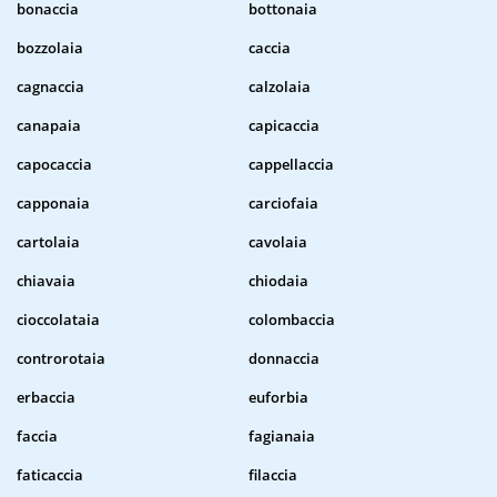
bonaccia
bottonaia
bozzolaia
caccia
cagnaccia
calzolaia
canapaia
capicaccia
capocaccia
cappellaccia
capponaia
carciofaia
cartolaia
cavolaia
chiavaia
chiodaia
cioccolataia
colombaccia
controrotaia
donnaccia
erbaccia
euforbia
faccia
fagianaia
faticaccia
filaccia