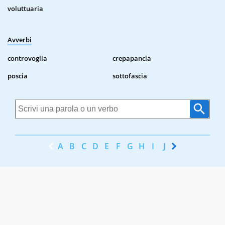
voluttuaria
Avverbi
controvoglia
crepapancia
poscia
sottofascia
A
B
C
D
E
F
G
H
I
J
K
L
M
N