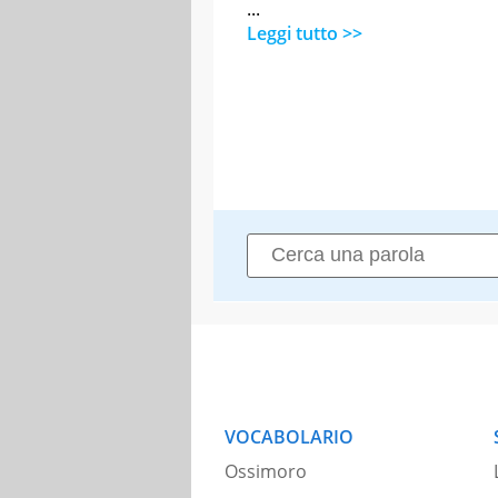
...
Leggi tutto >>
VOCABOLARIO
Ossimoro