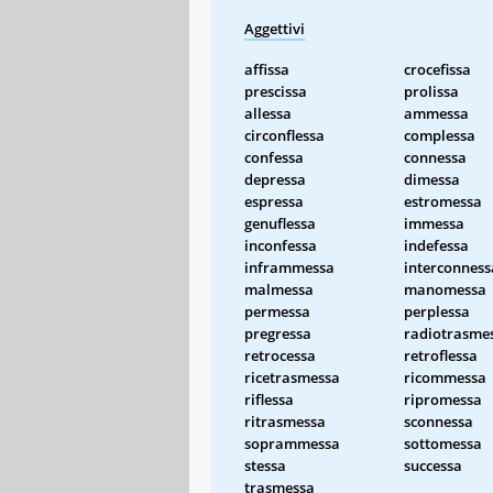
Aggettivi
affissa
crocefissa
prescissa
prolissa
allessa
ammessa
circonflessa
complessa
confessa
connessa
depressa
dimessa
espressa
estromessa
genuflessa
immessa
inconfessa
indefessa
inframmessa
interconness
malmessa
manomessa
permessa
perplessa
pregressa
radiotrasme
retrocessa
retroflessa
ricetrasmessa
ricommessa
riflessa
ripromessa
ritrasmessa
sconnessa
soprammessa
sottomessa
stessa
successa
trasmessa