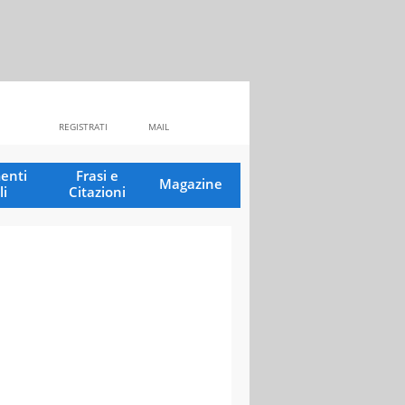
REGISTRATI
MAIL
enti
Frasi e
Magazine
li
Citazioni