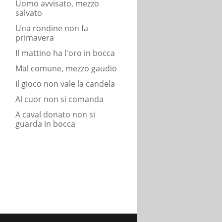
Uomo avvisato, mezzo
salvato
Una rondine non fa
primavera
Il mattino ha l'oro in bocca
Mal comune, mezzo gaudio
Il gioco non vale la candela
Al cuor non si comanda
A caval donato non si
guarda in bocca