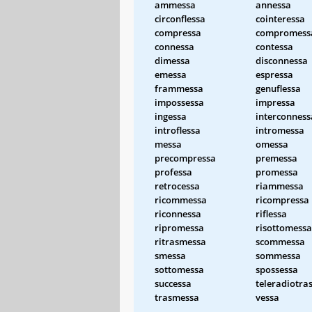
ammessa
annessa
circonflessa
cointeressa
compressa
compromess
connessa
contessa
dimessa
disconnessa
emessa
espressa
frammessa
genuflessa
impossessa
impressa
ingessa
interconness
introflessa
intromessa
messa
omessa
precompressa
premessa
professa
promessa
retrocessa
riammessa
ricommessa
ricompressa
riconnessa
riflessa
ripromessa
risottomessa
ritrasmessa
scommessa
smessa
sommessa
sottomessa
spossessa
successa
teleradiotra
trasmessa
vessa