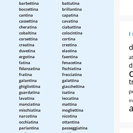
barbettina
battutina
boccettina
brillantina
cantina
capatina
cassettina
cavatina
cheratina
ciabattina
cobaltina
colocintina
I
corsettina
cortina
creatina
crestina
d
duvetina
elastina
ergotina
faentina
at
fatina
fenacetina
d
fidanzatina
fischiatina
fratina
frecciatina
t
galantina
galattina
ghigliottina
giacchettina
p
guardatina
isatina
lavatina
leccatina
i
manciatina
mattina
mischiatina
mogliettina
narcotina
nicotina
occhiatina
ottantina
parlantina
passeggiatina