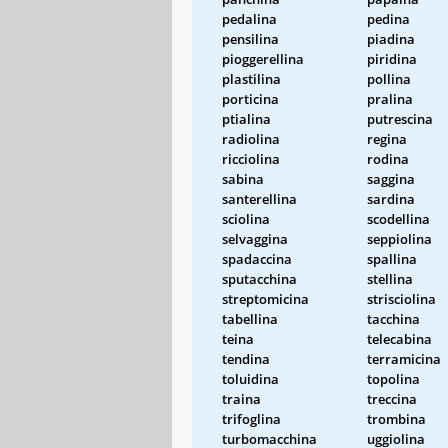
pedalina
pedina
pensilina
piadina
pioggerellina
piridina
plastilina
pollina
porticina
pralina
ptialina
putrescina
radiolina
regina
ricciolina
rodina
sabina
saggina
santerellina
sardina
sciolina
scodellina
selvaggina
seppiolina
spadaccina
spallina
sputacchina
stellina
streptomicina
strisciolina
tabellina
tacchina
teina
telecabina
tendina
terramicina
toluidina
topolina
traina
treccina
trifoglina
trombina
turbomacchina
uggiolina