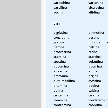
varecchina
varechina
vasellina
viceregina
vocina
xilidina
Verbi
agglutina
ammutina
conglutina
destina
gratina
imbrillantin
pattina
pettina
procrastina
retina
scantina
scartina
spettina
volantina
abbomina
abomina
affascina
affina
ammaina
argina
autoimpollina
avvicina
bitumina
bobina
bulina
calcina
centellina
cercina
commina
condetermin
contromina
coordina