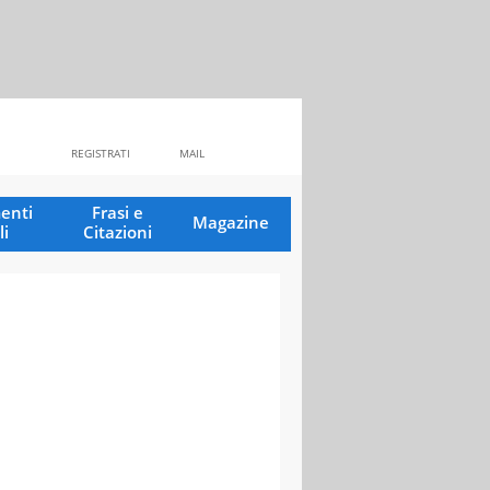
REGISTRATI
MAIL
enti
Frasi e
Magazine
li
Citazioni