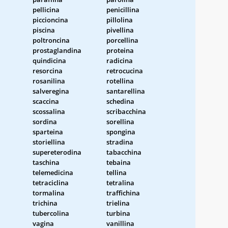
pellicina
penicillina
piccioncina
pillolina
piscina
pivellina
poltroncina
porcellina
prostaglandina
proteina
quindicina
radicina
resorcina
retrocucina
rosanilina
rotellina
salveregina
santarellina
scaccina
schedina
scossalina
scribacchina
sordina
sorellina
sparteina
spongina
storiellina
stradina
supereterodina
tabacchina
taschina
tebaina
telemedicina
tellina
tetraciclina
tetralina
tormalina
traffichina
trichina
trielina
tubercolina
turbina
vagina
vanillina