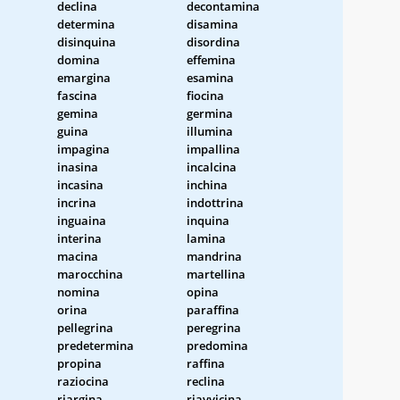
declina
decontamina
determina
disamina
disinquina
disordina
domina
effemina
emargina
esamina
fascina
fiocina
gemina
germina
guina
illumina
impagina
impallina
inasina
incalcina
incasina
inchina
incrina
indottrina
inguaina
inquina
interina
lamina
macina
mandrina
marocchina
martellina
nomina
opina
orina
paraffina
pellegrina
peregrina
predetermina
predomina
propina
raffina
raziocina
reclina
riargina
riavvicina