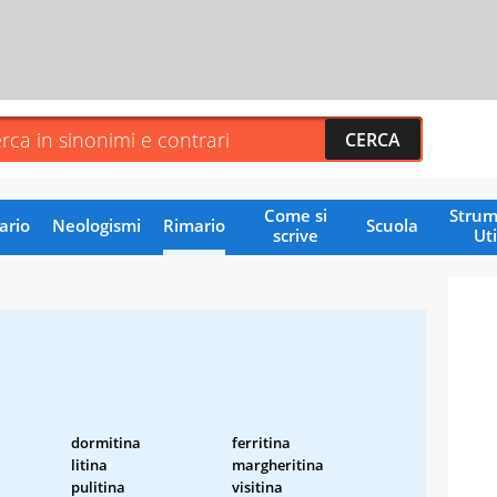
Come si
Strum
ario
Neologismi
Rimario
Scuola
scrive
Uti
dormitina
ferritina
litina
margheritina
pulitina
visitina