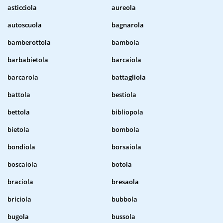
asticciola
aureola
autoscuola
bagnarola
bamberottola
bambola
barbabietola
barcaiola
barcarola
battagliola
battola
bestiola
bettola
bibliopola
bietola
bombola
bondiola
borsaiola
boscaiola
botola
braciola
bresaola
briciola
bubbola
bugola
bussola