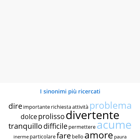
I sinonimi più ricercati
problema
dire
importante
richiesta
attività
divertente
prolisso
dolce
acume
tranquillo
difficile
permettere
amore
fare
particolare
bello
inerme
paura