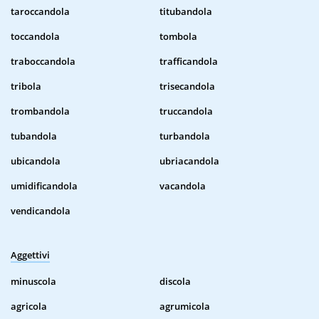
taroccandola
titubandola
toccandola
tombola
traboccandola
trafficandola
tribola
trisecandola
trombandola
truccandola
tubandola
turbandola
ubicandola
ubriacandola
umidificandola
vacandola
vendicandola
Aggettivi
minuscola
discola
agricola
agrumicola