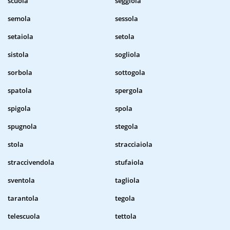
scuola
seggiola
semola
sessola
setaiola
setola
sistola
sogliola
sorbola
sottogola
spatola
spergola
spigola
spola
spugnola
stegola
stola
stracciaiola
straccivendola
stufaiola
sventola
tagliola
tarantola
tegola
telescuola
tettola