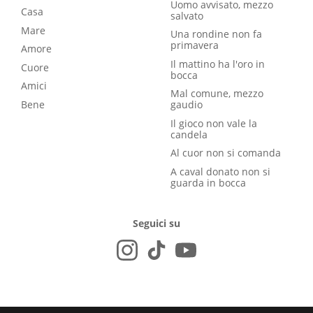
Uomo avvisato, mezzo
Casa
salvato
Mare
Una rondine non fa
primavera
Amore
Il mattino ha l'oro in
Cuore
bocca
Amici
Mal comune, mezzo
Bene
gaudio
Il gioco non vale la
candela
Al cuor non si comanda
A caval donato non si
guarda in bocca
Seguici su