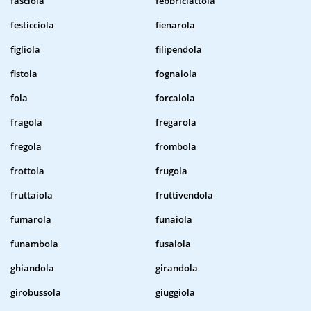
fasciola
febbriciattola
festicciola
fienarola
figliola
filipendola
fistola
fognaiola
fola
forcaiola
fragola
fregarola
fregola
frombola
frottola
frugola
fruttaiola
fruttivendola
fumarola
funaiola
funambola
fusaiola
ghiandola
girandola
girobussola
giuggiola