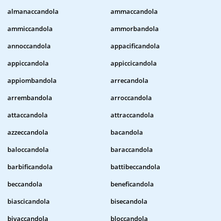
almanaccandola
ammaccandola
ammiccandola
ammorbandola
annoccandola
appacificandola
appiccandola
appiccicandola
appiombandola
arrecandola
arrembandola
arroccandola
attaccandola
attraccandola
azzeccandola
bacandola
baloccandola
baraccandola
barbificandola
battibeccandola
beccandola
beneficandola
biascicandola
bisecandola
bivaccandola
bloccandola