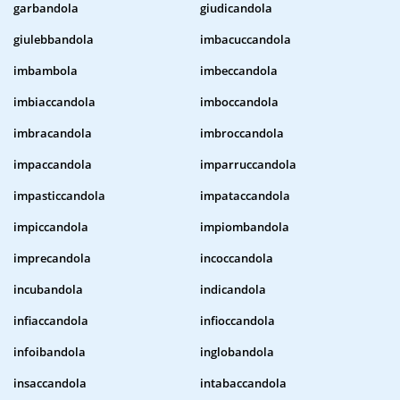
garbandola
giudicandola
giulebbandola
imbacuccandola
imbambola
imbeccandola
imbiaccandola
imboccandola
imbracandola
imbroccandola
impaccandola
imparruccandola
impasticcandola
impataccandola
impiccandola
impiombandola
imprecandola
incoccandola
incubandola
indicandola
infiaccandola
infioccandola
infoibandola
inglobandola
insaccandola
intabaccandola