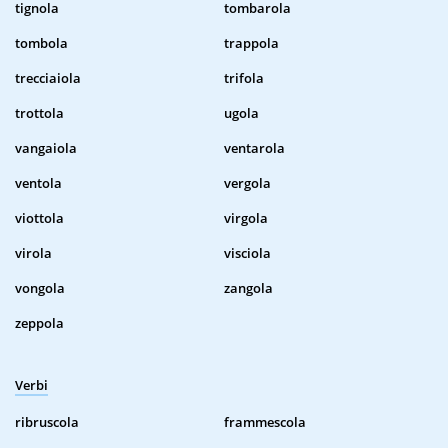
tignola
tombarola
tombola
trappola
trecciaiola
trifola
trottola
ugola
vangaiola
ventarola
ventola
vergola
viottola
virgola
virola
visciola
vongola
zangola
zeppola
Verbi
ribruscola
frammescola