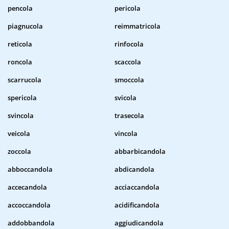
pencola
pericola
piagnucola
reimmatricola
reticola
rinfocola
roncola
scaccola
scarrucola
smoccola
spericola
svicola
svincola
trasecola
veicola
vincola
zoccola
abbarbicandola
abboccandola
abdicandola
accecandola
acciaccandola
accoccandola
acidificandola
addobbandola
aggiudicandola