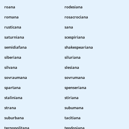
roana
rodesiana
romana
rosacrociana
rusticana
sana
saturniana
scespiriana
semidiafana
shakespeariana
siberiana
siluriana
silvana
slesiana
sovraumana
sovrumana
spartana
spenseriana
staliniana
stiriana
strana
subumana
suburbana
tacitiana
tecnopolitana
teodosiana