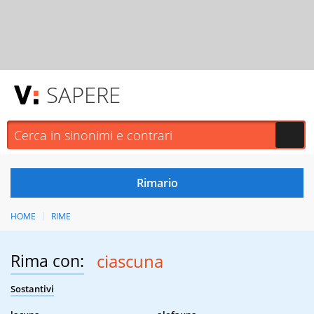
SAPERE
HOME
RIME
Rima con:
ciascuna
Sostantivi