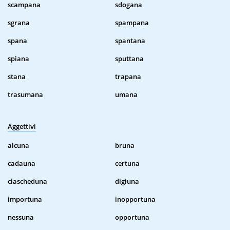
scampana
sdogana
sgrana
spampana
spana
spantana
spiana
sputtana
stana
trapana
trasumana
umana
Aggettivi
alcuna
bruna
cadauna
certuna
ciascheduna
digiuna
importuna
inopportuna
nessuna
opportuna