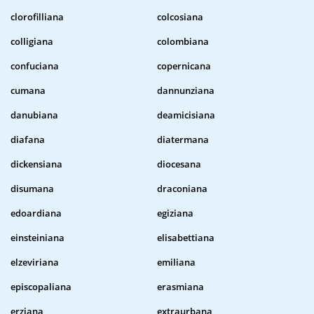
clorofilliana
colcosiana
colligiana
colombiana
confuciana
copernicana
cumana
dannunziana
danubiana
deamicisiana
diafana
diatermana
dickensiana
diocesana
disumana
draconiana
edoardiana
egiziana
einsteiniana
elisabettiana
elzeviriana
emiliana
episcopaliana
erasmiana
erziana
extraurbana