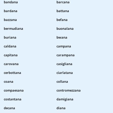
bandana
barcana
bardana
battana
bazzana
befana
bermudiana
buonalana
buriana
bwana
caldana
campana
capitana
carampana
carovana
casigliana
cerbottana
ciarlatana
coana
collana
compaesana
contromezzana
costantana
damigiana
decana
diana