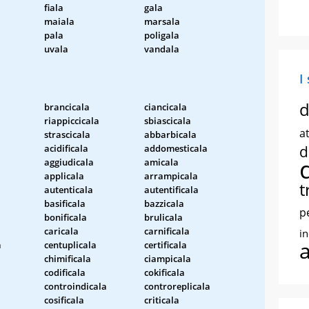
fiala
gala
maiala
marsala
pala
poligala
uvala
vandala
I
d
brancicala
ciancicala
riappiccicala
sbiascicala
at
strascicala
abbarbicala
acidificala
addomesticala
d
aggiudicala
amicala
applicala
arrampicala
t
autenticala
autentificala
basificala
bazzicala
p
bonificala
brulicala
caricala
carnificala
i
a
centuplicala
certificala
chimificala
ciampicala
codificala
cokificala
controindicala
controreplicala
cosificala
criticala