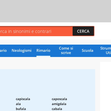
Come si
Strum
ario
Neologismi
Rimario
Scuola
scrive
Uti
capiscala
caposcala
ala
amigdala
bufala
cabala