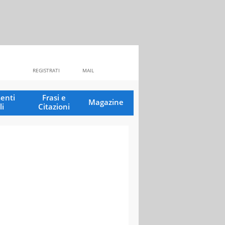
REGISTRATI
MAIL
enti
Frasi e
Magazine
li
Citazioni