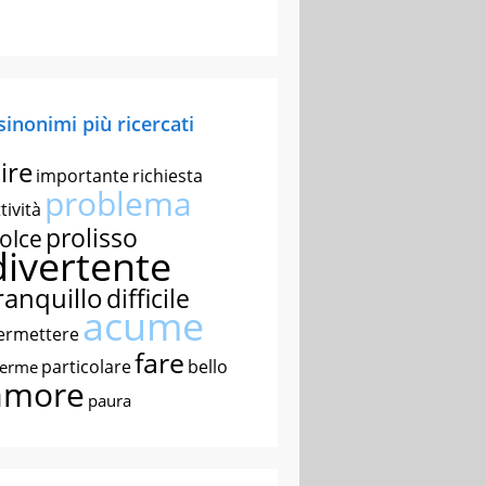
 sinonimi più ricercati
ire
importante
richiesta
problema
tività
prolisso
olce
divertente
ranquillo
difficile
acume
ermettere
fare
particolare
bello
nerme
amore
paura