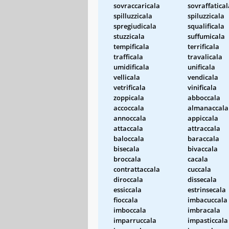
sovraccaricala
sovraffatical
spilluzzicala
spiluzzicala
spregiudicala
squalificala
stuzzicala
suffumicala
tempificala
terrificala
trafficala
travalicala
umidificala
unificala
vellicala
vendicala
vetrificala
vinificala
zoppicala
abboccala
accoccala
almanaccala
annoccala
appiccala
attaccala
attraccala
baloccala
baraccala
bisecala
bivaccala
broccala
cacala
contrattaccala
cuccala
diroccala
dissecala
essiccala
estrinsecala
fioccala
imbacuccala
imboccala
imbracala
imparruccala
impasticcala