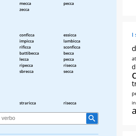
mecca
pecca
zecca
I
conficca
essicca
impicca
lambicca
d
rificca
sconficca
battibecca
becca
at
lecca
pecca
ripecca
risecca
d
sbrecca
secca
t
p
i
straricca
risecca