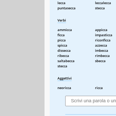
lecca
leccalecca
puntasecca
stecca
Verbi
ammicca
appicca
ficca
impasticca
picca
riconficca
spicca
azzecca
dissecca
imbecca
ribecca
rimbecca
saltabecca
sbecca
stecca
Aggettivi
neoricca
ricca