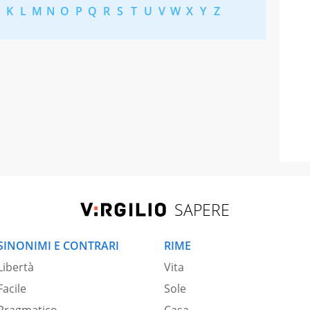
K
L
M
N
O
P
Q
R
S
T
U
V
W
X
Y
Z
SAPERE
SINONIMI E CONTRARI
RIME
Libertà
Vita
Facile
Sole