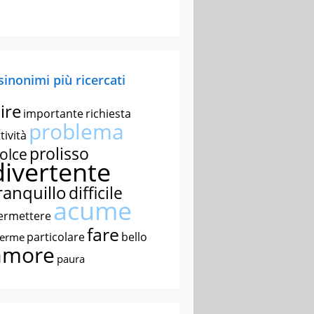
 sinonimi più ricercati
ire
importante
richiesta
problema
tività
prolisso
olce
divertente
ranquillo
difficile
acume
ermettere
fare
particolare
bello
nerme
amore
paura