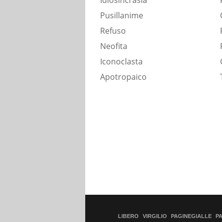
Idiosincrasia
Pusillanime
Refuso
Neofita
Iconoclasta
Apotropaico
LIBERO
VIRGILIO
PAGINEGIALLE
P