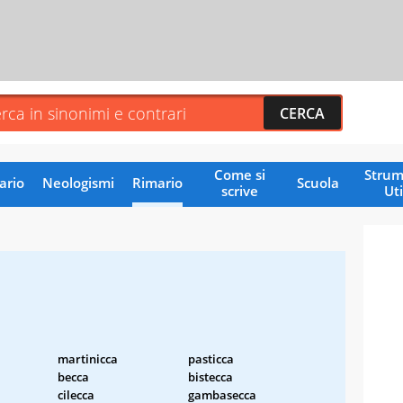
Come si
Strum
ario
Neologismi
Rimario
Scuola
scrive
Uti
martinicca
pasticca
becca
bistecca
cilecca
gambasecca