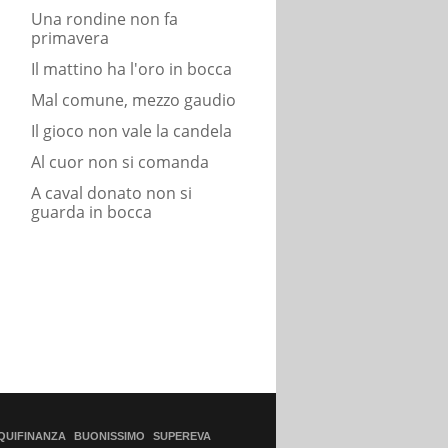
Una rondine non fa
primavera
Il mattino ha l'oro in bocca
Mal comune, mezzo gaudio
Il gioco non vale la candela
Al cuor non si comanda
A caval donato non si
guarda in bocca
QUIFINANZA
BUONISSIMO
SUPEREVA