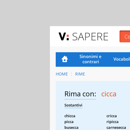
SAPERE
Sinonimi e
Vocabol
contrari
HOME
RIME
Rima con:
cicca
Sostantivi
chicca
cricca
picca
ripicca
busecca
carnesecca