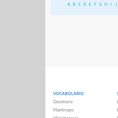
A
B
C
D
E
F
G
H
I
J
VOCABOLARIO
Ossimoro
Filantropo