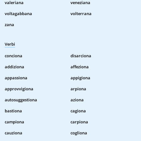
valeriana
veneziana
voltagabbana
volterrana
zana
Verbi
conciona
disarciona
addiziona
affeziona
appassiona
appigiona
approvvigiona
arpiona
autosuggestiona
aziona
bastiona
cagiona
campiona
carpiona
cauziona
cogliona