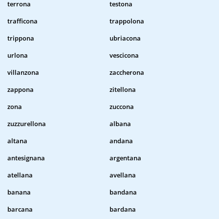
terrona
testona
trafficona
trappolona
trippona
ubriacona
urlona
vescicona
villanzona
zaccherona
zappona
zitellona
zona
zuccona
zuzzurellona
albana
altana
andana
antesignana
argentana
atellana
avellana
banana
bandana
barcana
bardana