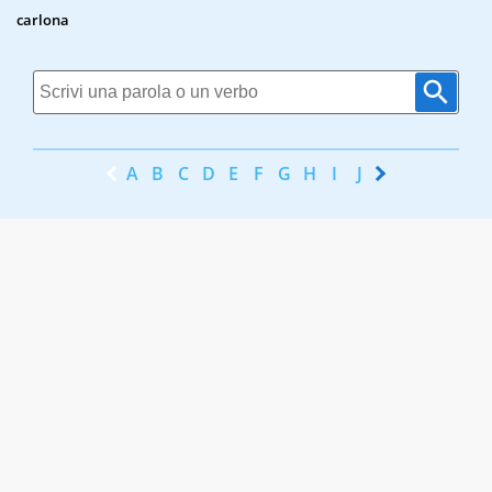
carlona
A
B
C
D
E
F
G
H
I
J
K
L
M
N