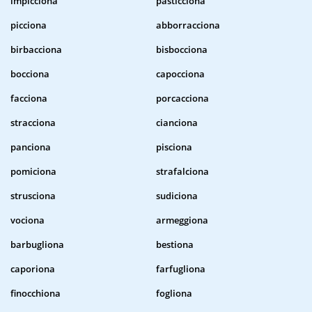
impicciona
pasticciona
picciona
abborracciona
birbacciona
bisbocciona
bocciona
capocciona
facciona
porcacciona
stracciona
cianciona
panciona
pisciona
pomiciona
strafalciona
strusciona
sudiciona
vociona
armeggiona
barbugliona
bestiona
caporiona
farfugliona
finocchiona
fogliona