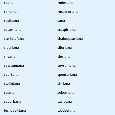
roana
rodesiana
romana
rosacrociana
rusticana
sana
saturniana
scespiriana
semidiafana
shakespeariana
siberiana
siluriana
silvana
slesiana
sovraumana
sovrumana
spartana
spenseriana
staliniana
stiriana
strana
subumana
suburbana
tacitiana
tecnopolitana
teodosiana