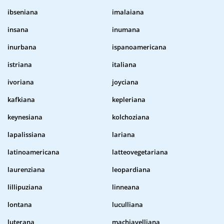
ibseniana
imalaiana
insana
inumana
inurbana
ispanoamericana
istriana
italiana
ivoriana
joyciana
kafkiana
kepleriana
keynesiana
kolchoziana
lapalissiana
lariana
latinoamericana
latteovegetariana
laurenziana
leopardiana
lillipuziana
linneana
lontana
luculliana
luterana
machiavelliana