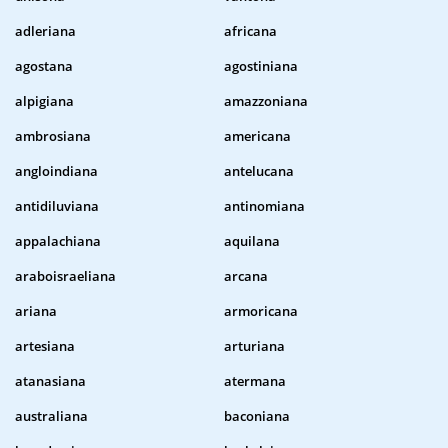
adleriana
africana
agostana
agostiniana
alpigiana
amazzoniana
ambrosiana
americana
angloindiana
antelucana
antidiluviana
antinomiana
appalachiana
aquilana
araboisraeliana
arcana
ariana
armoricana
artesiana
arturiana
atanasiana
atermana
australiana
baconiana