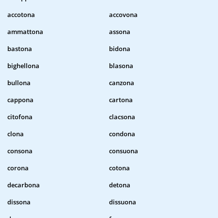
accotona
accovona
ammattona
assona
bastona
bidona
bighellona
blasona
bullona
canzona
cappona
cartona
citofona
clacsona
clona
condona
consona
consuona
corona
cotona
decarbona
detona
dissona
dissuona