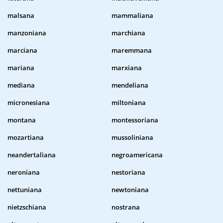
malsana
mammaliana
manzoniana
marchiana
marciana
maremmana
mariana
marxiana
mediana
mendeliana
micronesiana
miltoniana
montana
montessoriana
mozartiana
mussoliniana
neandertaliana
negroamericana
neroniana
nestoriana
nettuniana
newtoniana
nietzschiana
nostrana