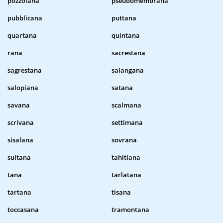
pozzolana
pseudomembrana
pubblicana
puttana
quartana
quintana
rana
sacrestana
sagrestana
salangana
salopiana
satana
savana
scalmana
scrivana
settimana
sisalana
sovrana
sultana
tahitiana
tana
tarlatana
tartana
tisana
toccasana
tramontana