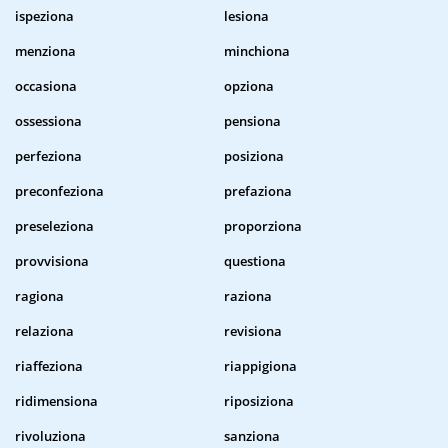
ispeziona
lesiona
menziona
minchiona
occasiona
opziona
ossessiona
pensiona
perfeziona
posiziona
preconfeziona
prefaziona
preseleziona
proporziona
provvisiona
questiona
ragiona
raziona
relaziona
revisiona
riaffeziona
riappigiona
ridimensiona
riposiziona
rivoluziona
sanziona