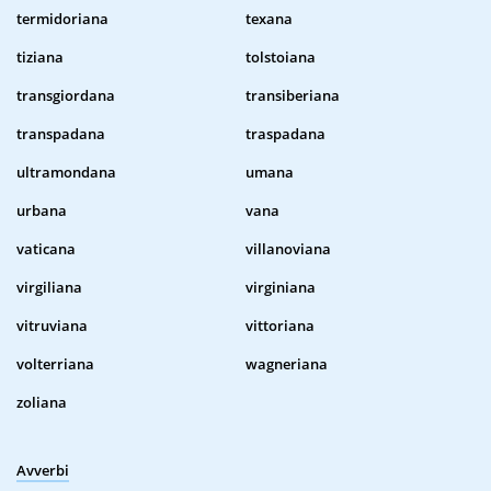
termidoriana
texana
tiziana
tolstoiana
transgiordana
transiberiana
transpadana
traspadana
ultramondana
umana
urbana
vana
vaticana
villanoviana
virgiliana
virginiana
vitruviana
vittoriana
volterriana
wagneriana
zoliana
Avverbi