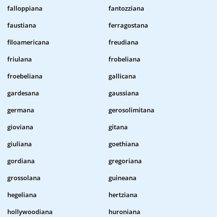
falloppiana
fantozziana
faustiana
ferragostana
filoamericana
freudiana
friulana
frobeliana
froebeliana
gallicana
gardesana
gaussiana
germana
gerosolimitana
gioviana
gitana
giuliana
goethiana
gordiana
gregoriana
grossolana
guineana
hegeliana
hertziana
hollywoodiana
huroniana