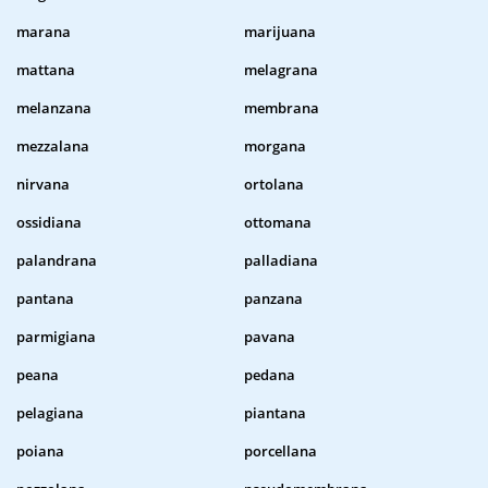
marana
marijuana
mattana
melagrana
melanzana
membrana
mezzalana
morgana
nirvana
ortolana
ossidiana
ottomana
palandrana
palladiana
pantana
panzana
parmigiana
pavana
peana
pedana
pelagiana
piantana
poiana
porcellana