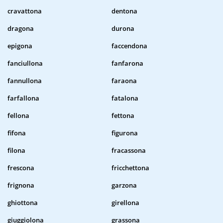
cravattona
dentona
dragona
durona
epigona
faccendona
fanciullona
fanfarona
fannullona
faraona
farfallona
fatalona
fellona
fettona
fifona
figurona
filona
fracassona
frescona
fricchettona
frignona
garzona
ghiottona
girellona
giuggiolona
grassona