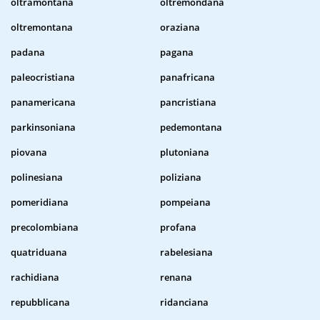
oltramontana
oltremondana
oltremontana
oraziana
padana
pagana
paleocristiana
panafricana
panamericana
pancristiana
parkinsoniana
pedemontana
piovana
plutoniana
polinesiana
poliziana
pomeridiana
pompeiana
precolombiana
profana
quatriduana
rabelesiana
rachidiana
renana
repubblicana
ridanciana