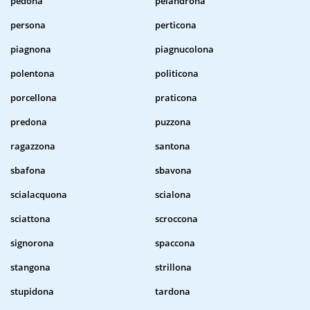
pedona
pelandrona
persona
perticona
piagnona
piagnucolona
polentona
politicona
porcellona
praticona
predona
puzzona
ragazzona
santona
sbafona
sbavona
scialacquona
scialona
sciattona
scroccona
signorona
spaccona
stangona
strillona
stupidona
tardona