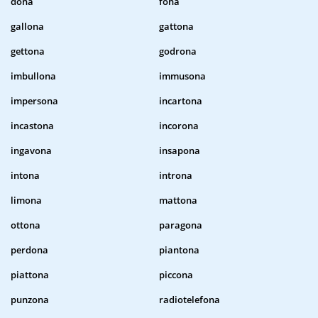
dona
fona
gallona
gattona
gettona
godrona
imbullona
immusona
impersona
incartona
incastona
incorona
ingavona
insapona
intona
introna
limona
mattona
ottona
paragona
perdona
piantona
piattona
piccona
punzona
radiotelefona