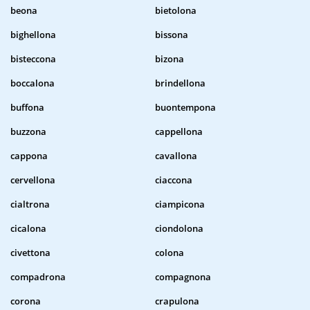
beona
bietolona
bighellona
bissona
bisteccona
bizona
boccalona
brindellona
buffona
buontempona
buzzona
cappellona
cappona
cavallona
cervellona
ciaccona
cialtrona
ciampicona
cicalona
ciondolona
civettona
colona
compadrona
compagnona
corona
crapulona