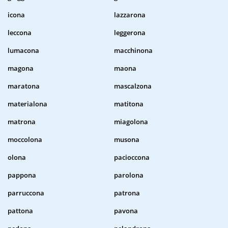
icona
lazzarona
leccona
leggerona
lumacona
macchinona
magona
maona
maratona
mascalzona
materialona
matitona
matrona
miagolona
moccolona
musona
olona
pacioccona
pappona
parolona
parruccona
patrona
pattona
pavona