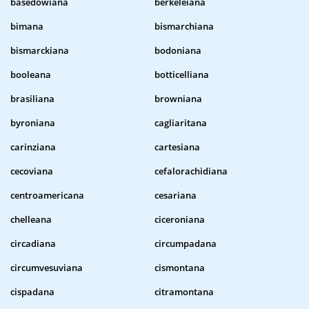
basedowiana
berkeleiana
bimana
bismarchiana
bismarckiana
bodoniana
booleana
botticelliana
brasiliana
browniana
byroniana
cagliaritana
carinziana
cartesiana
cecoviana
cefalorachidiana
centroamericana
cesariana
chelleana
ciceroniana
circadiana
circumpadana
circumvesuviana
cismontana
cispadana
citramontana