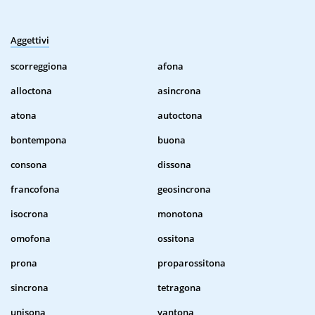
Aggettivi
scorreggiona
afona
alloctona
asincrona
atona
autoctona
bontempona
buona
consona
dissona
francofona
geosincrona
isocrona
monotona
omofona
ossitona
prona
proparossitona
sincrona
tetragona
unisona
vantona