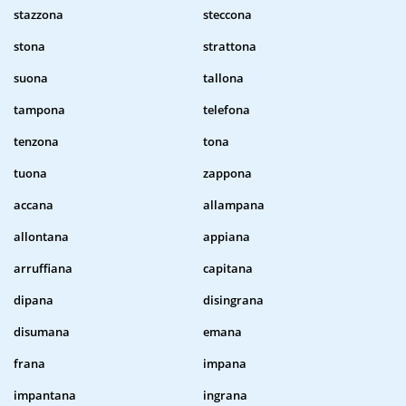
stazzona
steccona
stona
strattona
suona
tallona
tampona
telefona
tenzona
tona
tuona
zappona
accana
allampana
allontana
appiana
arruffiana
capitana
dipana
disingrana
disumana
emana
frana
impana
impantana
ingrana