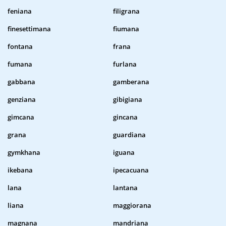
feniana
filigrana
finesettimana
fiumana
fontana
frana
fumana
furlana
gabbana
gamberana
genziana
gibigiana
gimcana
gincana
grana
guardiana
gymkhana
iguana
ikebana
ipecacuana
lana
lantana
liana
maggiorana
magnana
mandriana