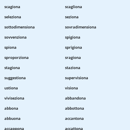
scagiona
scagliona
seleziona
seziona
sottodimensiona
sovradimensiona
sovvenziona
spigiona
spiona
sprigiona
sproporziona
sragiona
stagiona
staziona
suggestiona
supervisiona
ustiona
visiona
viviseziona
abbandona
abbona
abbottona
abbuona
accantona
accappona
accattona