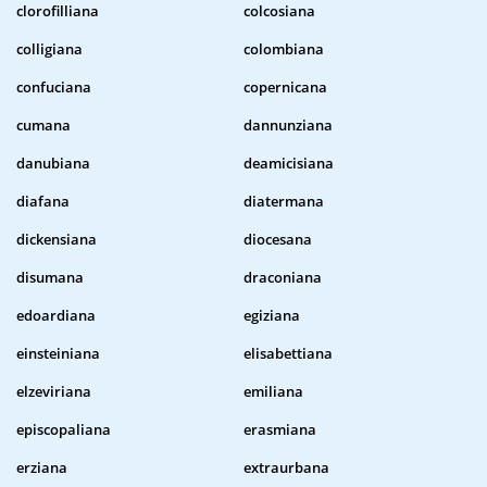
clorofilliana
colcosiana
colligiana
colombiana
confuciana
copernicana
cumana
dannunziana
danubiana
deamicisiana
diafana
diatermana
dickensiana
diocesana
disumana
draconiana
edoardiana
egiziana
einsteiniana
elisabettiana
elzeviriana
emiliana
episcopaliana
erasmiana
erziana
extraurbana