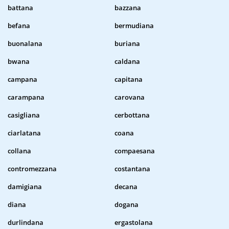
battana
bazzana
befana
bermudiana
buonalana
buriana
bwana
caldana
campana
capitana
carampana
carovana
casigliana
cerbottana
ciarlatana
coana
collana
compaesana
contromezzana
costantana
damigiana
decana
diana
dogana
durlindana
ergastolana