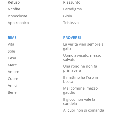
Refuso
Riassunto
Neofita
Paradigma
Iconoclasta
Gioia
Apotropaico
Tristezza
RIME
PROVERBI
Vita
La verità vien sempre a
galla
Sole
Uomo avvisato, mezzo
Casa
salvato
Mare
Una rondine non fa
primavera
Amore
Il mattino ha l'oro in
Cuore
bocca
Amici
Mal comune, mezzo
Bene
gaudio
Il gioco non vale la
candela
Al cuor non si comanda