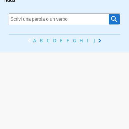
ricicla
A
B
C
D
E
F
G
H
I
J
K
L
M
N