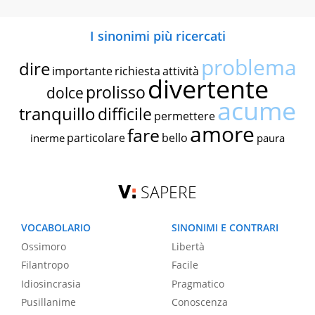
I sinonimi più ricercati
problema
dire
importante
richiesta
attività
divertente
prolisso
dolce
acume
tranquillo
difficile
permettere
amore
fare
particolare
bello
inerme
paura
SAPERE
VOCABOLARIO
SINONIMI E CONTRARI
Ossimoro
Libertà
Filantropo
Facile
Idiosincrasia
Pragmatico
Pusillanime
Conoscenza