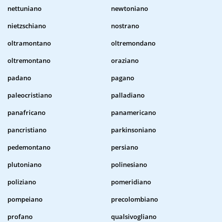
nettuniano
newtoniano
nietzschiano
nostrano
oltramontano
oltremondano
oltremontano
oraziano
padano
pagano
paleocristiano
palladiano
panafricano
panamericano
pancristiano
parkinsoniano
pedemontano
persiano
plutoniano
polinesiano
poliziano
pomeridiano
pompeiano
precolombiano
profano
qualsivogliano