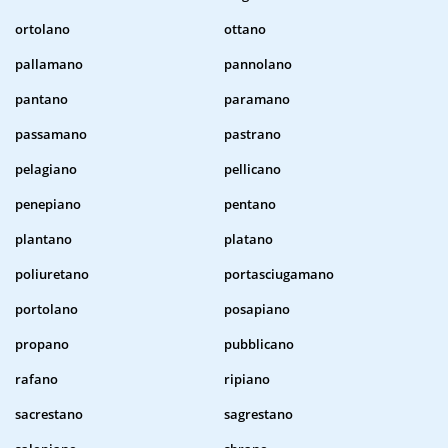
ortolano
ottano
pallamano
pannolano
pantano
paramano
passamano
pastrano
pelagiano
pellicano
penepiano
pentano
plantano
platano
poliuretano
portasciugamano
portolano
posapiano
propano
pubblicano
rafano
ripiano
sacrestano
sagrestano