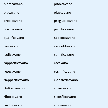
piombavano
pitoccavano
placavano
placcavano
predicavano
pregiudicavano
prelibavano
prolificavano
qualificavano
rabboccavano
raccavano
raddobbavano
radicavano
ramificavano
rappacificavano
recavano
resecavano
resinificavano
riappacificavano
riappiccicavano
riattaccavano
ribeccavano
riboccavano
riconficcavano
riedificavano
rificcavano