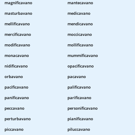
magnificavano
mantecavano
masturbavano
medicavano
mellificavano
mendicavano
mercificavano
moccicavano
modificavano
mollificavano
monacavano
mummificavano
nidificavano
opacificavano
orbavano
pacavano
pacificavano
palificavano
panificavano
parificavano
peccavano
personificavano
perturbavano
pianificavano
piccavano
piluccavano