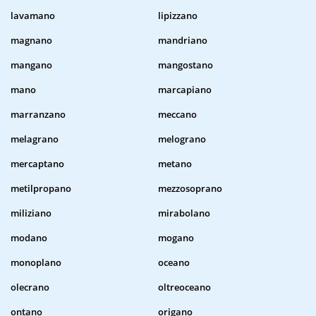
lavamano
lipizzano
magnano
mandriano
mangano
mangostano
mano
marcapiano
marranzano
meccano
melagrano
melograno
mercaptano
metano
metilpropano
mezzosoprano
miliziano
mirabolano
modano
mogano
monoplano
oceano
olecrano
oltreoceano
ontano
origano