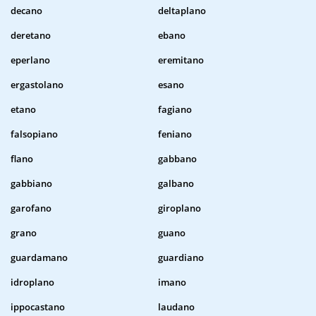
decano
deltaplano
deretano
ebano
eperlano
eremitano
ergastolano
esano
etano
fagiano
falsopiano
feniano
flano
gabbano
gabbiano
galbano
garofano
giroplano
grano
guano
guardamano
guardiano
idroplano
imano
ippocastano
laudano