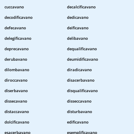
cuccavano
decalcificavano
decodificavano
dedicavano
defecavano
deificavano
delegificavano
delibavano
deprecavano
dequalificavano
derubavano
deumidificavano
dilombavano
diradicavano
diroccavano
disacerbavano
diserbavano
disqualificavano
dissecavano
disseccavano
distaccavano
disturbavano
dolcificavano
edificavano
esacerbavano
esemplificavano