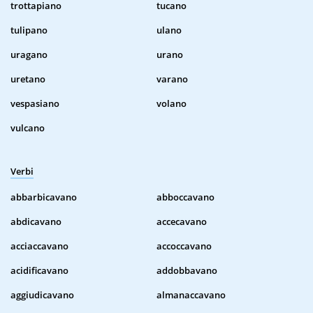
trottapiano
tucano
tulipano
ulano
uragano
urano
uretano
varano
vespasiano
volano
vulcano
Verbi
abbarbicavano
abboccavano
abdicavano
accecavano
acciaccavano
accoccavano
acidificavano
addobbavano
aggiudicavano
almanaccavano