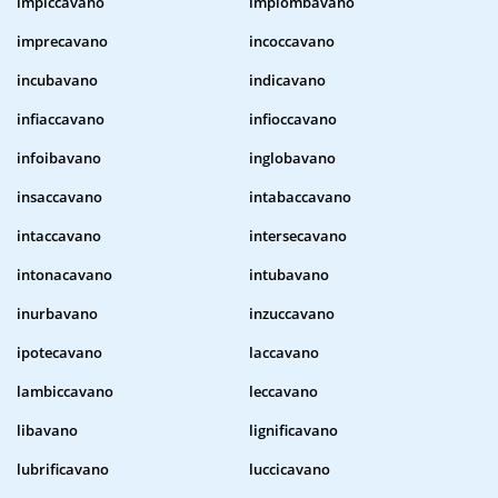
impiccavano
impiombavano
imprecavano
incoccavano
incubavano
indicavano
infiaccavano
infioccavano
infoibavano
inglobavano
insaccavano
intabaccavano
intaccavano
intersecavano
intonacavano
intubavano
inurbavano
inzuccavano
ipotecavano
laccavano
lambiccavano
leccavano
libavano
lignificavano
lubrificavano
luccicavano