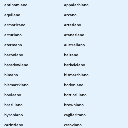
antinomiano
appalachiano
aquilano
arcano
armoricano
artesiano
arturiano
atanasiano
atermano
australiano
baconiano
balzano
basedowiano
berkeleiano
bimano
bismarchiano
bismarckiano
bodoniano
booleano
botticelliano
brasiliano
browniano
byroniano
cagliaritano
carinziano
cecoviano