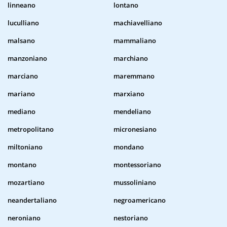
linneano
lontano
luculliano
machiavelliano
malsano
mammaliano
manzoniano
marchiano
marciano
maremmano
mariano
marxiano
mediano
mendeliano
metropolitano
micronesiano
miltoniano
mondano
montano
montessoriano
mozartiano
mussoliniano
neandertaliano
negroamericano
neroniano
nestoriano