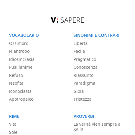
SAPERE
VOCABOLARIO
SINONIMI E CONTRARI
Ossimoro
Libertà
Filantropo
Facile
Idiosincrasia
Pragmatico
Pusillanime
Conoscenza
Refuso
Riassunto
Neofita
Paradigma
Iconoclasta
Gioia
Apotropaico
Tristezza
RIME
PROVERBI
Vita
La verità vien sempre a
galla
Sole