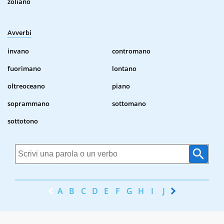
zoliano
Avverbi
invano
contromano
fuorimano
lontano
oltreoceano
piano
soprammano
sottomano
sottotono
A
B
C
D
E
F
G
H
I
J
K
L
M
N