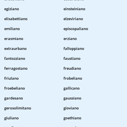
egiziano
einsteiniano
elisabettiano
elzeviriano
emiliano
episcopaliano
erasmiano
erziano
extraurbano
falloppiano
fantozziano
faustiano
ferragostano
freudiano
friulano
frobeliano
froebeliano
gallicano
gardesano
gaussiano
gerosolimitano
gioviano
giuliano
goethiano