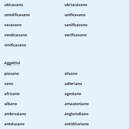
ubicavano
ubriacavano
umidificavano
unificavano
vacavano
vanificavano
vendicavano
verificavano
vinificavano
Aggettivi
piovano
silvano
vano
adleriano
africano
agostano
albano
amazzoniano
ambrosiano
angloindiano
antelucano
antidiluviano