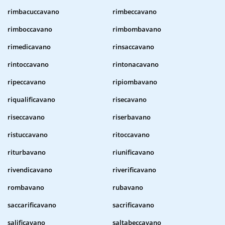
rimbacuccavano
rimbeccavano
rimboccavano
rimbombavano
rimedicavano
rinsaccavano
rintoccavano
rintonacavano
ripeccavano
ripiombavano
riqualificavano
risecavano
riseccavano
riserbavano
ristuccavano
ritoccavano
riturbavano
riunificavano
rivendicavano
riverificavano
rombavano
rubavano
saccarificavano
sacrificavano
salificavano
saltabeccavano