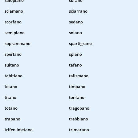
salopiano
sbrano
sciamano
sciarrano
scorfano
sedano
semipiano
solano
soprammano
spartigrano
sperlano
spiano
sultano
tafano
tahitiano
talismano
tetano
timpano
titano
tonfano
totano
tragopano
trapano
trebbiano
trifenilmetano
trimarano