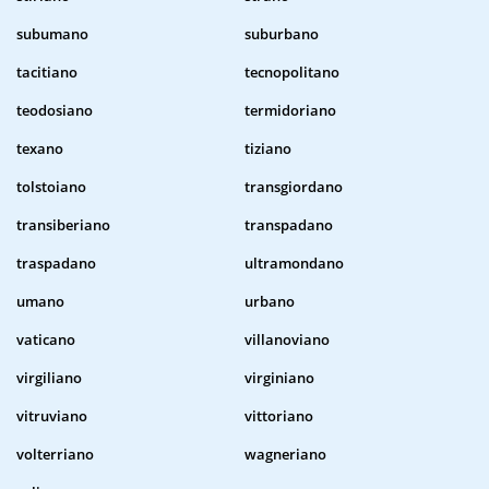
subumano
suburbano
tacitiano
tecnopolitano
teodosiano
termidoriano
texano
tiziano
tolstoiano
transgiordano
transiberiano
transpadano
traspadano
ultramondano
umano
urbano
vaticano
villanoviano
virgiliano
virginiano
vitruviano
vittoriano
volterriano
wagneriano