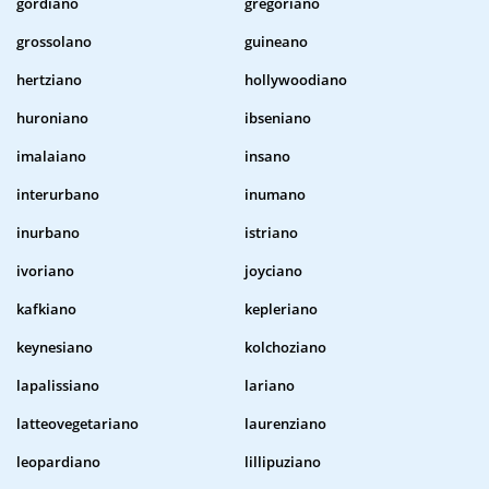
gordiano
gregoriano
grossolano
guineano
hertziano
hollywoodiano
huroniano
ibseniano
imalaiano
insano
interurbano
inumano
inurbano
istriano
ivoriano
joyciano
kafkiano
kepleriano
keynesiano
kolchoziano
lapalissiano
lariano
latteovegetariano
laurenziano
leopardiano
lillipuziano