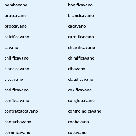
bombavano
bonificavano
braccavano
brancicavano
broccavano
cacavano
calcificavano
carnificavano
cavano
chiarificavano
chilificavano
chimificavano
ciancicavano
cibavano
ciccavano
claudicavano
codificavano
cokificavano
conficcavano
conglobavano
contrattaccavano
controindicavano
conturbavano
coobavano
cornificavano
cubavano