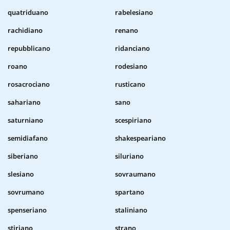
quatriduano
rabelesiano
rachidiano
renano
repubblicano
ridanciano
roano
rodesiano
rosacrociano
rusticano
sahariano
sano
saturniano
scespiriano
semidiafano
shakespeariano
siberiano
siluriano
slesiano
sovraumano
sovrumano
spartano
spenseriano
staliniano
stiriano
strano