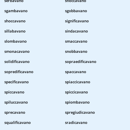
serbavano
sfioccavano
sgambavano
sgobbavano
shoccavano
significavano
sillabavano
sindacavano
slombavano
smaccavano
smonacavano
snobbavano
solidificavano
sopraedificavano
sopredificavano
spaccavano
specificavano
spiaccicavano
spiccavano
spiccicavano
spiluccavano
spiombavano
sprecavano
spregiudicavano
squalificavano
sradicavano