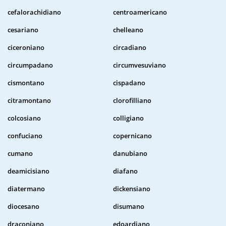
cefalorachidiano
centroamericano
cesariano
chelleano
ciceroniano
circadiano
circumpadano
circumvesuviano
cismontano
cispadano
citramontano
clorofilliano
colcosiano
colligiano
confuciano
copernicano
cumano
danubiano
deamicisiano
diafano
diatermano
dickensiano
diocesano
disumano
draconiano
edoardiano