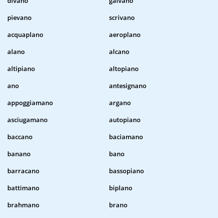
divano
galvano
pievano
scrivano
acquaplano
aeroplano
alano
alcano
altipiano
altopiano
ano
antesignano
appoggiamano
argano
asciugamano
autopiano
baccano
baciamano
banano
bano
barracano
bassopiano
battimano
biplano
brahmano
brano