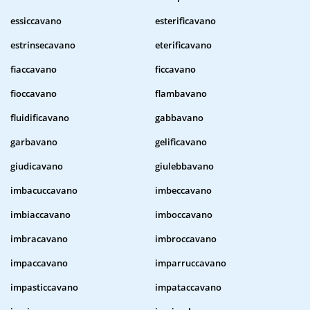
essiccavano
esterificavano
estrinsecavano
eterificavano
fiaccavano
ficcavano
fioccavano
flambavano
fluidificavano
gabbavano
garbavano
gelificavano
giudicavano
giulebbavano
imbacuccavano
imbeccavano
imbiaccavano
imboccavano
imbracavano
imbroccavano
impaccavano
imparruccavano
impasticcavano
impataccavano