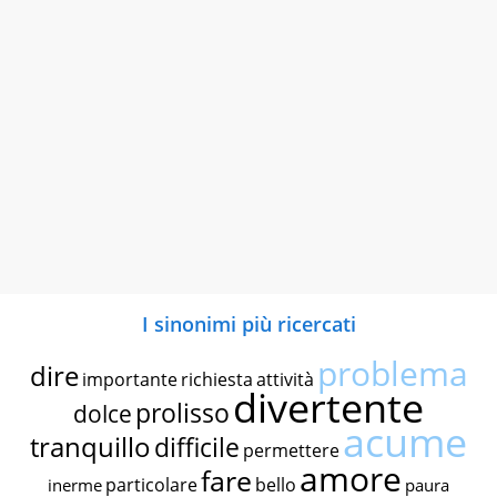
I sinonimi più ricercati
problema
dire
importante
richiesta
attività
divertente
prolisso
dolce
acume
tranquillo
difficile
permettere
amore
fare
particolare
bello
inerme
paura