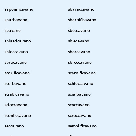
saponificavano
sbaraccavano
sbarbavano
sbarbificavano
sbavano
sbeccavano
sbiascicavano
sbiecavano
sbloccavano
sboccavano
sbracavano
sbreccavano
scarificavano
scarnificavano
scerbavano
schioccavano
sciabicavano
scialbavano
scioccavano
scoccavano
sconficcavano
scroccavano
seccavano
semplificavano