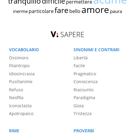
tranquillo
difficile
permettere
amore
fare
particolare
bello
inerme
paura
SAPERE
VOCABOLARIO
SINONIMI E CONTRARI
Ossimoro
Libertà
Filantropo
Facile
Idiosincrasia
Pragmatico
Pusillanime
Conoscenza
Refuso
Riassunto
Neofita
Paradigma
Iconoclasta
Gioia
Apotropaico
Tristezza
RIME
PROVERBI