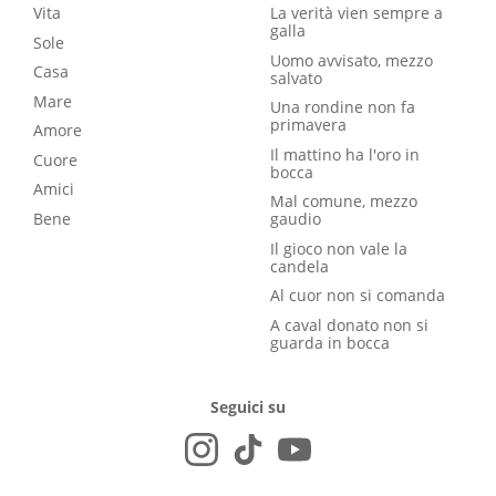
Vita
La verità vien sempre a
galla
Sole
Uomo avvisato, mezzo
Casa
salvato
Mare
Una rondine non fa
primavera
Amore
Il mattino ha l'oro in
Cuore
bocca
Amici
Mal comune, mezzo
Bene
gaudio
Il gioco non vale la
candela
Al cuor non si comanda
A caval donato non si
guarda in bocca
Seguici su