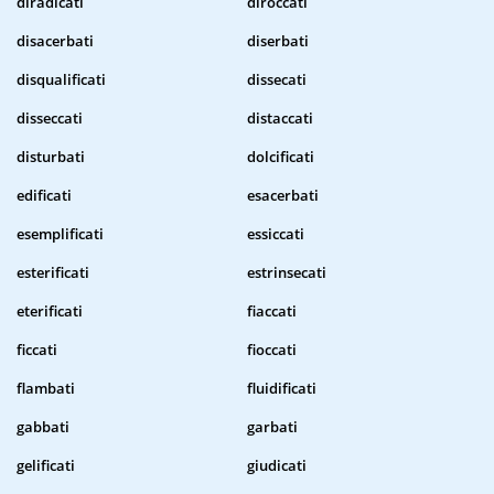
diradicati
diroccati
disacerbati
diserbati
disqualificati
dissecati
disseccati
distaccati
disturbati
dolcificati
edificati
esacerbati
esemplificati
essiccati
esterificati
estrinsecati
eterificati
fiaccati
ficcati
fioccati
flambati
fluidificati
gabbati
garbati
gelificati
giudicati