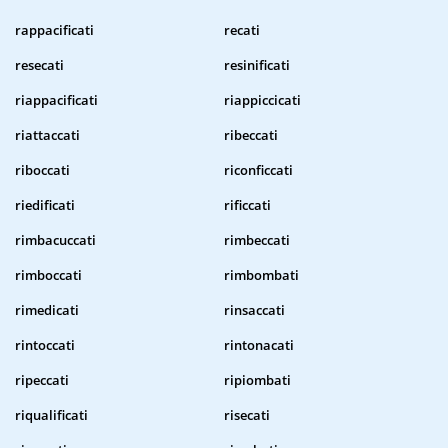
rappacificati
recati
resecati
resinificati
riappacificati
riappiccicati
riattaccati
ribeccati
riboccati
riconficcati
riedificati
rificcati
rimbacuccati
rimbeccati
rimboccati
rimbombati
rimedicati
rinsaccati
rintoccati
rintonacati
ripeccati
ripiombati
riqualificati
risecati