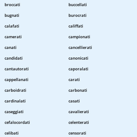
broccati
buccellati
bugnati
burocrati
calafati
califfati
camerati
campionati
canati
cancellierati
candidati
canonicati
cantautorati
caporalati
cappellanati
carati
carboidrati
carbonati
cardinalati
casati
caseggiati
cavalierati
cefalocordati
celenterati
celibati
censorati