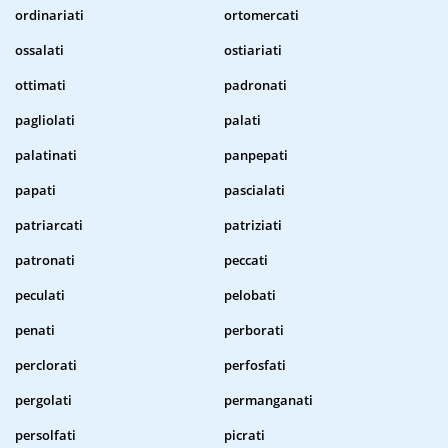
ordinariati
ortomercati
ossalati
ostiariati
ottimati
padronati
pagliolati
palati
palatinati
panpepati
papati
pascialati
patriarcati
patriziati
patronati
peccati
peculati
pelobati
penati
perborati
perclorati
perfosfati
pergolati
permanganati
persolfati
picrati