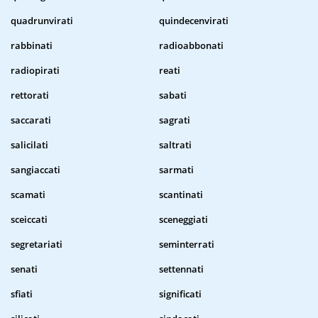
quadrunvirati
quindecenvirati
rabbinati
radioabbonati
radiopirati
reati
rettorati
sabati
saccarati
sagrati
salicilati
saltrati
sangiaccati
sarmati
scamati
scantinati
sceiccati
sceneggiati
segretariati
seminterrati
senati
settennati
sfiati
significati