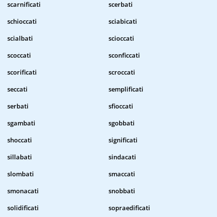
scarnificati
scerbati
schioccati
sciabicati
scialbati
scioccati
scoccati
sconficcati
scorificati
scroccati
seccati
semplificati
serbati
sfioccati
sgambati
sgobbati
shoccati
significati
sillabati
sindacati
slombati
smaccati
smonacati
snobbati
solidificati
sopraedificati