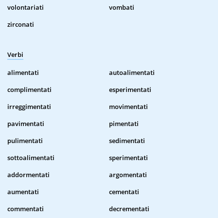
volontariati
vombati
zirconati
Verbi
alimentati
autoalimentati
complimentati
esperimentati
irreggimentati
movimentati
pavimentati
pimentati
pulimentati
sedimentati
sottoalimentati
sperimentati
addormentati
argomentati
aumentati
cementati
commentati
decrementati