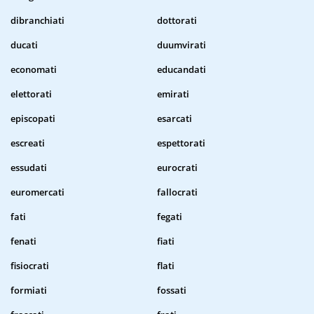
dibranchiati
dottorati
ducati
duumvirati
economati
educandati
elettorati
emirati
episcopati
esarcati
escreati
espettorati
essudati
eurocrati
euromercati
fallocrati
fati
fegati
fenati
fiati
fisiocrati
flati
formiati
fossati