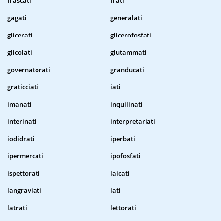
frascati
frati
gagati
generalati
glicerati
glicerofosfati
glicolati
glutammati
governatorati
granducati
graticciati
iati
imanati
inquilinati
interinati
interpretariati
iodidrati
iperbati
ipermercati
ipofosfati
ispettorati
laicati
langraviati
lati
latrati
lettorati