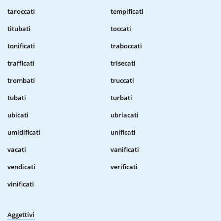
taroccati
tempificati
titubati
toccati
tonificati
traboccati
trafficati
trisecati
trombati
truccati
tubati
turbati
ubicati
ubriacati
umidificati
unificati
vacati
vanificati
vendicati
verificati
vinificati
Aggettivi