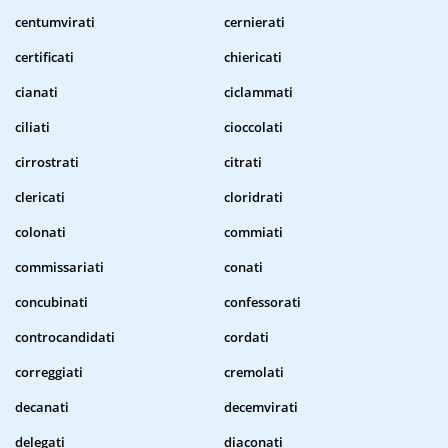
centumvirati
cernierati
certificati
chiericati
cianati
ciclammati
ciliati
cioccolati
cirrostrati
citrati
clericati
cloridrati
colonati
commiati
commissariati
conati
concubinati
confessorati
controcandidati
cordati
correggiati
cremolati
decanati
decemvirati
delegati
diaconati