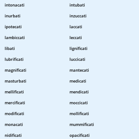
intonacati
intubati
inurbati
inzuccati
ipotecati
laccati
lambiccati
leccati
libati
lignificati
lubrificati
luccicati
magnificati
mantecati
masturbati
medicati
mellificati
mendicati
mercificati
moccicati
modificati
mollificati
monacati
mummificati
nidificati
opacificati