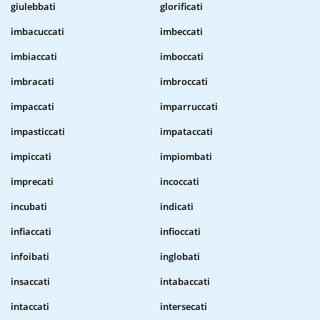
giulebbati
glorificati
imbacuccati
imbeccati
imbiaccati
imboccati
imbracati
imbroccati
impaccati
imparruccati
impasticcati
impataccati
impiccati
impiombati
imprecati
incoccati
incubati
indicati
infiaccati
infioccati
infoibati
inglobati
insaccati
intabaccati
intaccati
intersecati