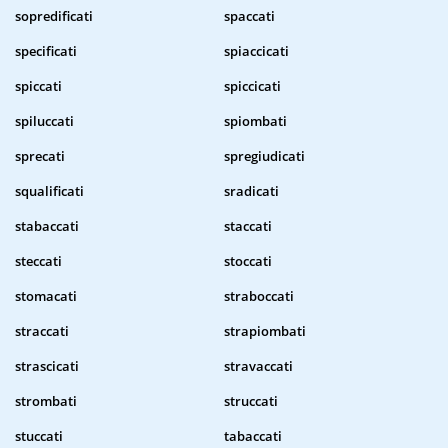
sopredificati
spaccati
specificati
spiaccicati
spiccati
spiccicati
spiluccati
spiombati
sprecati
spregiudicati
squalificati
sradicati
stabaccati
staccati
steccati
stoccati
stomacati
straboccati
straccati
strapiombati
strascicati
stravaccati
strombati
struccati
stuccati
tabaccati