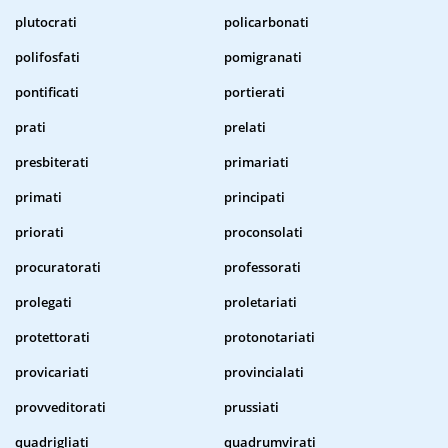
plutocrati
policarbonati
polifosfati
pomigranati
pontificati
portierati
prati
prelati
presbiterati
primariati
primati
principati
priorati
proconsolati
procuratorati
professorati
prolegati
proletariati
protettorati
protonotariati
provicariati
provincialati
provveditorati
prussiati
quadrigliati
quadrumvirati