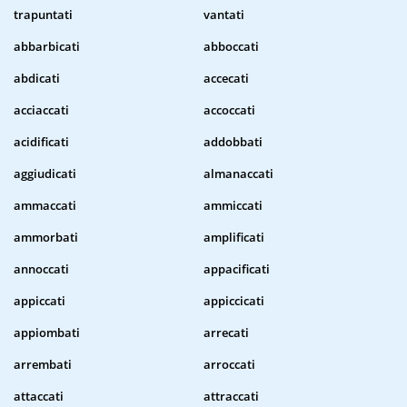
trapuntati
vantati
abbarbicati
abboccati
abdicati
accecati
acciaccati
accoccati
acidificati
addobbati
aggiudicati
almanaccati
ammaccati
ammiccati
ammorbati
amplificati
annoccati
appacificati
appiccati
appiccicati
appiombati
arrecati
arrembati
arroccati
attaccati
attraccati