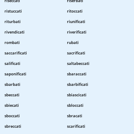
riseccati
riserbati
ristuccati
ritoccati
riturbati
riunificati
rivendicati
riverificati
rombati
rubati
saccarificati
sacrificati
salificati
saltabeccati
saponificati
sbaraccati
sbarbati
sbarbificati
sbeccati
sbiascicati
sbiecati
sbloccati
sboccati
sbracati
sbreccati
scarificati