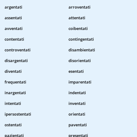
argentati
arroventati
assentati
attentati
avventati
coibentati
contentati
contingentati
controventati
disambientati
disargentati
disorientati
diventati
esentati
frequentati
imparentati
inargentati
indentati
intentati
inventati
ipersostentati
orientati
ostentati
paventati
pazientati
presentati