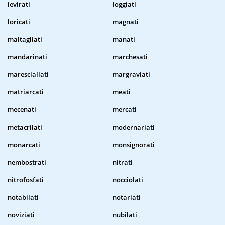
levirati
loggiati
loricati
magnati
maltagliati
manati
mandarinati
marchesati
maresciallati
margraviati
matriarcati
meati
mecenati
mercati
metacrilati
modernariati
monarcati
monsignorati
nembostrati
nitrati
nitrofosfati
nocciolati
notabilati
notariati
noviziati
nubilati