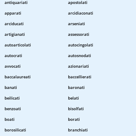
antiquariati
apostolati
apparati
arcidiaconati
arciducati
arseniati
artigianati
assessorati
autoarticolati
autocingolati
autocrati
autosnodati
avvocati
azionariati
baccalaureati
baccellierati
banati
baronati
beilicati
belati
benzoati
bisolfati
boati
borati
borosilicati
branchiati