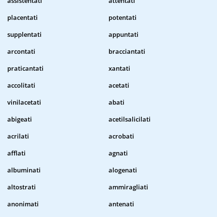
assistentati
attentati
placentati
potentati
supplentati
appuntati
arcontati
bracciantati
praticantati
xantati
accolitati
acetati
vinilacetati
abati
abigeati
acetilsalicilati
acrilati
acrobati
afflati
agnati
albuminati
alogenati
altostrati
ammiragliati
anonimati
antenati