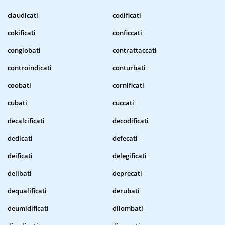
claudicati
codificati
cokificati
conficcati
conglobati
contrattaccati
controindicati
conturbati
coobati
cornificati
cubati
cuccati
decalcificati
decodificati
dedicati
defecati
deificati
delegificati
delibati
deprecati
dequalificati
derubati
deumidificati
dilombati