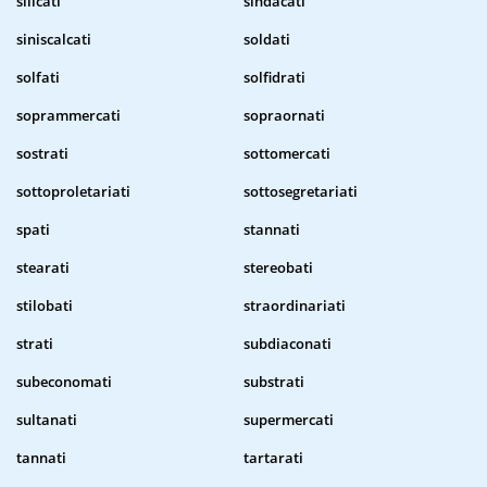
silicati
sindacati
siniscalcati
soldati
solfati
solfidrati
soprammercati
sopraornati
sostrati
sottomercati
sottoproletariati
sottosegretariati
spati
stannati
stearati
stereobati
stilobati
straordinariati
strati
subdiaconati
subeconomati
substrati
sultanati
supermercati
tannati
tartarati