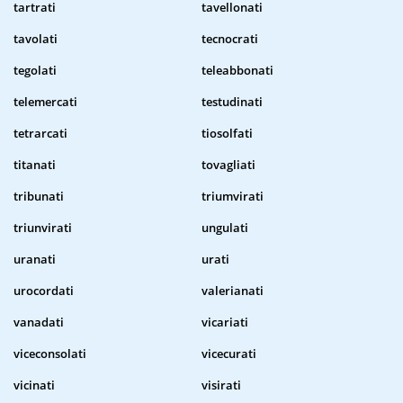
tartrati
tavellonati
tavolati
tecnocrati
tegolati
teleabbonati
telemercati
testudinati
tetrarcati
tiosolfati
titanati
tovagliati
tribunati
triumvirati
triunvirati
ungulati
uranati
urati
urocordati
valerianati
vanadati
vicariati
viceconsolati
vicecurati
vicinati
visirati