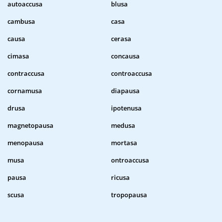
autoaccusa
blusa
cambusa
casa
causa
cerasa
cimasa
concausa
contraccusa
controaccusa
cornamusa
diapausa
drusa
ipotenusa
magnetopausa
medusa
menopausa
mortasa
musa
ontroaccusa
pausa
ricusa
scusa
tropopausa