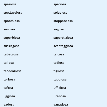
spaziosa
speciosa
spettacolosa
spigolosa
spocchiosa
stoppacciosa
succosa
sugosa
superbiosa
superstiziosa
sussiegosa
svantaggiosa
tabaccosa
talcosa
tallosa
tediosa
tendenziosa
tigliosa
torbosa
tubulosa
tufosa
ufficiosa
uggiosa
uranosa
vadosa
vanadosa