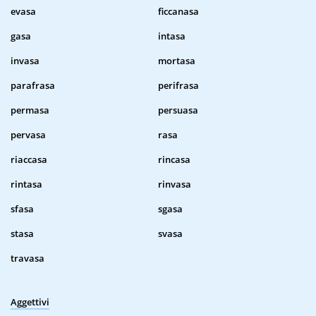
evasa
ficcanasa
gasa
intasa
invasa
mortasa
parafrasa
perifrasa
permasa
persuasa
pervasa
rasa
riaccasa
rincasa
rintasa
rinvasa
sfasa
sgasa
stasa
svasa
travasa
Aggettivi