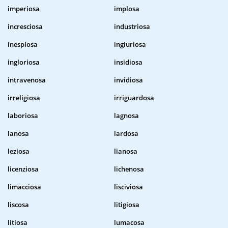
imperiosa
implosa
incresciosa
industriosa
inesplosa
ingiuriosa
ingloriosa
insidiosa
intravenosa
invidiosa
irreligiosa
irriguardosa
laboriosa
lagnosa
lanosa
lardosa
leziosa
lianosa
licenziosa
lichenosa
limacciosa
lisciviosa
liscosa
litigiosa
litiosa
lumacosa