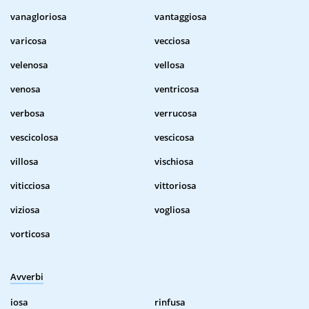
vanagloriosa
vantaggiosa
varicosa
vecciosa
velenosa
vellosa
venosa
ventricosa
verbosa
verrucosa
vescicolosa
vescicosa
villosa
vischiosa
viticciosa
vittoriosa
viziosa
vogliosa
vorticosa
Avverbi
iosa
rinfusa