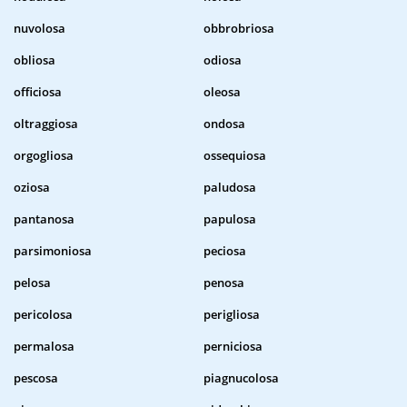
nuvolosa
obbrobriosa
obliosa
odiosa
officiosa
oleosa
oltraggiosa
ondosa
orgogliosa
ossequiosa
oziosa
paludosa
pantanosa
papulosa
parsimoniosa
peciosa
pelosa
penosa
pericolosa
perigliosa
permalosa
perniciosa
pescosa
piagnucolosa