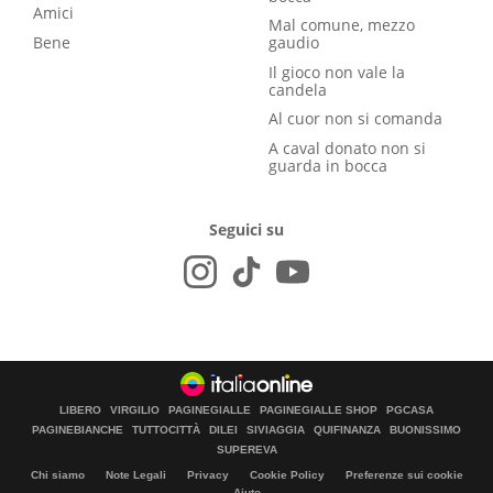
Amici
Mal comune, mezzo
Bene
gaudio
Il gioco non vale la
candela
Al cuor non si comanda
A caval donato non si
guarda in bocca
Seguici su
LIBERO
VIRGILIO
PAGINEGIALLE
PAGINEGIALLE SHOP
PGCASA
PAGINEBIANCHE
TUTTOCITTÀ
DILEI
SIVIAGGIA
QUIFINANZA
BUONISSIMO
SUPEREVA
Chi siamo
Note Legali
Privacy
Cookie Policy
Preferenze sui cookie
Aiuto