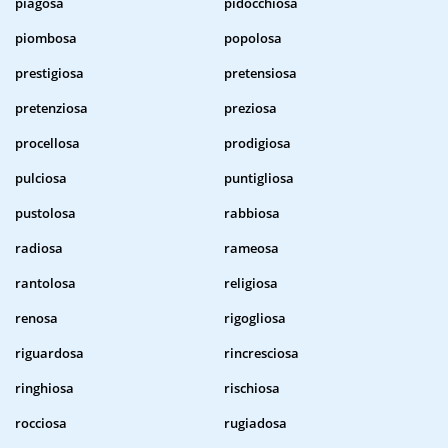
piagosa
pidocchiosa
piombosa
popolosa
prestigiosa
pretensiosa
pretenziosa
preziosa
procellosa
prodigiosa
pulciosa
puntigliosa
pustolosa
rabbiosa
radiosa
rameosa
rantolosa
religiosa
renosa
rigogliosa
riguardosa
rincresciosa
ringhiosa
rischiosa
rocciosa
rugiadosa