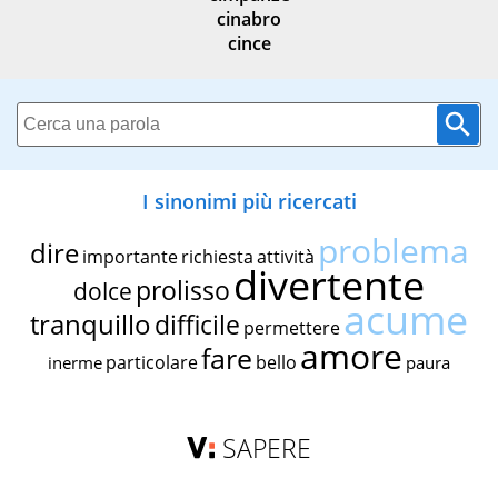
cinabro
cince
I sinonimi più ricercati
problema
dire
importante
richiesta
attività
divertente
prolisso
dolce
acume
tranquillo
difficile
permettere
amore
fare
particolare
bello
inerme
paura
SAPERE