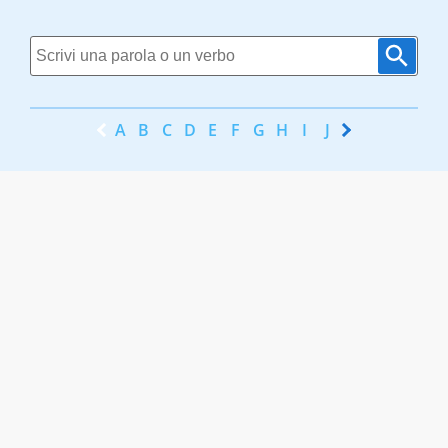
A
B
C
D
E
F
G
H
I
J
K
L
M
N