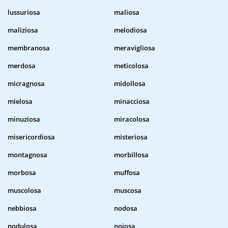
lussuriosa
maliosa
maliziosa
melodiosa
membranosa
meravigliosa
merdosa
meticolosa
micragnosa
midollosa
mielosa
minacciosa
minuziosa
miracolosa
misericordiosa
misteriosa
montagnosa
morbillosa
morbosa
muffosa
muscolosa
muscosa
nebbiosa
nodosa
nodulosa
noiosa