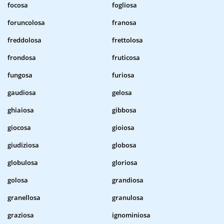
focosa
fogliosa
foruncolosa
franosa
freddolosa
frettolosa
frondosa
fruticosa
fungosa
furiosa
gaudiosa
gelosa
ghiaiosa
gibbosa
giocosa
gioiosa
giudiziosa
globosa
globulosa
gloriosa
golosa
grandiosa
granellosa
granulosa
graziosa
ignominiosa