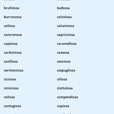
brufolosa
bulbosa
burrascosa
calcolosa
callosa
calunniosa
cancrenosa
capricciosa
capziosa
caramellosa
carboniosa
caseosa
cavillosa
cenciosa
cerimoniosa
cespugliosa
cicciosa
ciliosa
cimiciosa
ciottolosa
collosa
compendiosa
contagiosa
copiosa