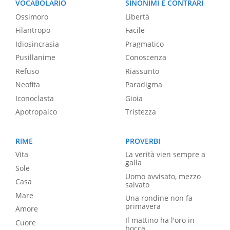
VOCABOLARIO
SINONIMI E CONTRARI
Ossimoro
Libertà
Filantropo
Facile
Idiosincrasia
Pragmatico
Pusillanime
Conoscenza
Refuso
Riassunto
Neofita
Paradigma
Iconoclasta
Gioia
Apotropaico
Tristezza
RIME
PROVERBI
Vita
La verità vien sempre a
galla
Sole
Uomo avvisato, mezzo
Casa
salvato
Mare
Una rondine non fa
primavera
Amore
Il mattino ha l'oro in
Cuore
bocca