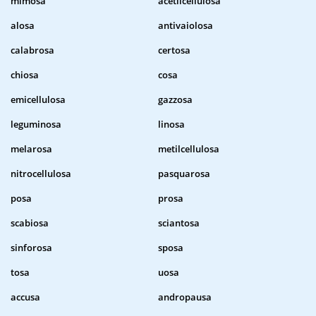
mimosa
acetilcellulosa
alosa
antivaiolosa
calabrosa
certosa
chiosa
cosa
emicellulosa
gazzosa
leguminosa
linosa
melarosa
metilcellulosa
nitrocellulosa
pasquarosa
posa
prosa
scabiosa
sciantosa
sinforosa
sposa
tosa
uosa
accusa
andropausa