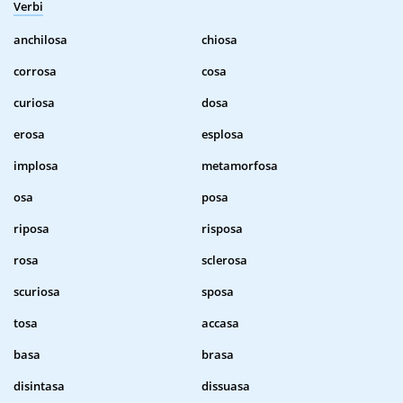
Verbi
anchilosa
chiosa
corrosa
cosa
curiosa
dosa
erosa
esplosa
implosa
metamorfosa
osa
posa
riposa
risposa
rosa
sclerosa
scuriosa
sposa
tosa
accasa
basa
brasa
disintasa
dissuasa