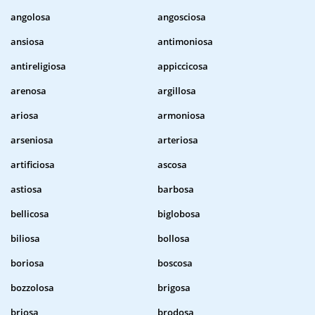
angolosa
angosciosa
ansiosa
antimoniosa
antireligiosa
appiccicosa
arenosa
argillosa
ariosa
armoniosa
arseniosa
arteriosa
artificiosa
ascosa
astiosa
barbosa
bellicosa
biglobosa
biliosa
bollosa
boriosa
boscosa
bozzolosa
brigosa
briosa
brodosa