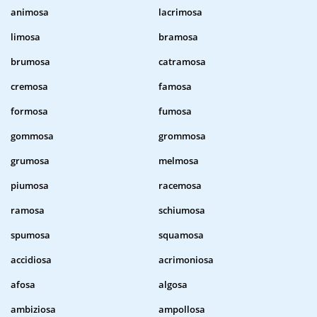
animosa
lacrimosa
limosa
bramosa
brumosa
catramosa
cremosa
famosa
formosa
fumosa
gommosa
grommosa
grumosa
melmosa
piumosa
racemosa
ramosa
schiumosa
spumosa
squamosa
accidiosa
acrimoniosa
afosa
algosa
ambiziosa
ampollosa