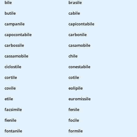
bile
brasile
butile
cabile
campanile
capicontabile
capocontabile
carbonile
carbossile
casamobile
cassamobile
chile
ciclostile
conestabile
cortile
cotile
covile
eolipile
etile
euromissile
facsimile
fenile
fienile
focile
fontanile
formile