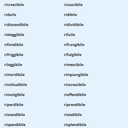
ricrescibile
ricuocibile
ridaile
ridibile
ridiscendibile
ridividibile
rieleggibile
rifaile
rifondibile
rifrangibile
rifriggibile
rifulgibile
rileggibile
rimescibile
rimordibile
rimpiangibile
rinchiudibile
rincrescibile
rinvolgibile
rioffendibile
riperdibile
riprendibile
riscendibile
risiedibile
rispendibile
risplendibile