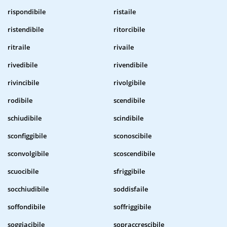
rispondibile
ristaile
ristendibile
ritorcibile
ritraile
rivaile
rivedibile
rivendibile
rivincibile
rivolgibile
rodibile
scendibile
schiudibile
scindibile
sconfiggibile
sconoscibile
sconvolgibile
scoscendibile
scuocibile
sfriggibile
socchiudibile
soddisfaile
soffondibile
soffriggibile
soggiacibile
sopraccrescibile