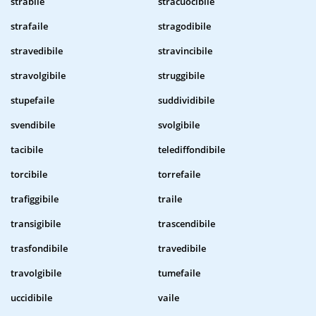
strabile
stracuocibile
strafaile
stragodibile
stravedibile
stravincibile
stravolgibile
struggibile
stupefaile
suddividibile
svendibile
svolgibile
tacibile
telediffondibile
torcibile
torrefaile
trafiggibile
traile
transigibile
trascendibile
trasfondibile
travedibile
travolgibile
tumefaile
uccidibile
vaile