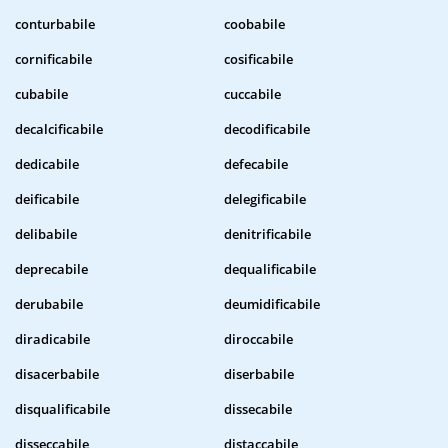
conturbabile
coobabile
cornificabile
cosificabile
cubabile
cuccabile
decalcificabile
decodificabile
dedicabile
defecabile
deificabile
delegificabile
delibabile
denitrificabile
deprecabile
dequalificabile
derubabile
deumidificabile
diradicabile
diroccabile
disacerbabile
diserbabile
disqualificabile
dissecabile
disseccabile
distaccabile