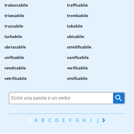
traboccabile
trafficabile
trisecabile
trombabile
truccabile
tubabile
turbabile
ubicabile
ubriacabile
umidificabile
unificabile
vanificabile
vendicabile
verificabile
vetrificabile
vinificabile
A
B
C
D
E
F
G
H
I
J
K
L
M
N