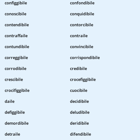
configgibile
confondibile
conoscibile
conquidibile
contendibile
contorcibile
contraffaile
contraile
contundibile
convincibile
correggibile
corrispondibile
corrodibile
credibile
crescibile
crocefiggibile
crocifiggibile
cuocibile
daile
decidibile
defiggibile
deludibile
demordibile
deridibile
detraile
difendibile