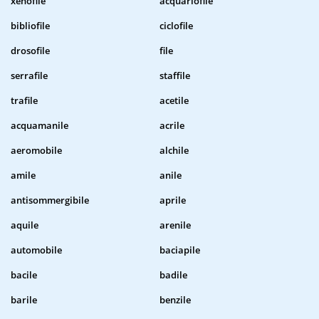
xenofile
acquariofile
bibliofile
ciclofile
drosofile
file
serrafile
staffile
trafile
acetile
acquamanile
acrile
aeromobile
alchile
amile
anile
antisommergibile
aprile
aquile
arenile
automobile
baciapile
bacile
badile
barile
benzile