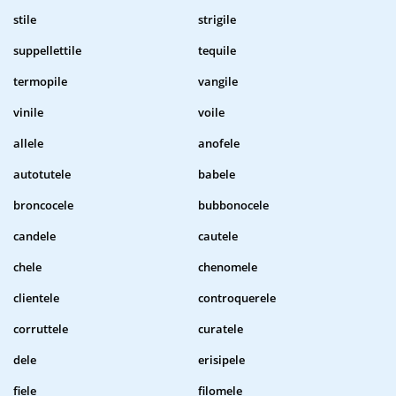
stile
strigile
suppellettile
tequile
termopile
vangile
vinile
voile
allele
anofele
autotutele
babele
broncocele
bubbonocele
candele
cautele
chele
chenomele
clientele
controquerele
corruttele
curatele
dele
erisipele
fiele
filomele