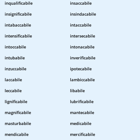
inqualificabile
insaccabile
insignificabile
insindacabile
intabaccabile
intaccabile
intensificabile
intersecabile
intoccabile
intonacabile
intubabile
inverificabile
inzuccabile
ipotecabile
laccabile
lambiccabile
leccabile
libabile
lignificabile
lubrificabile
magnificabile
mantecabile
masturbabile
medicabile
mendicabile
mercificabile