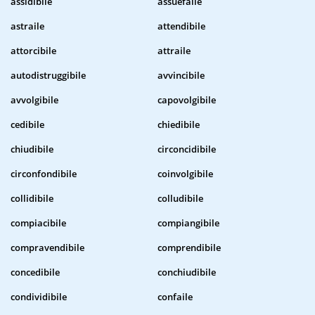
assidibile
assuefaile
astraile
attendibile
attorcibile
attraile
autodistruggibile
avvincibile
avvolgibile
capovolgibile
cedibile
chiedibile
chiudibile
circoncidibile
circonfondibile
coinvolgibile
collidibile
colludibile
compiacibile
compiangibile
compravendibile
comprendibile
concedibile
conchiudibile
condividibile
confaile