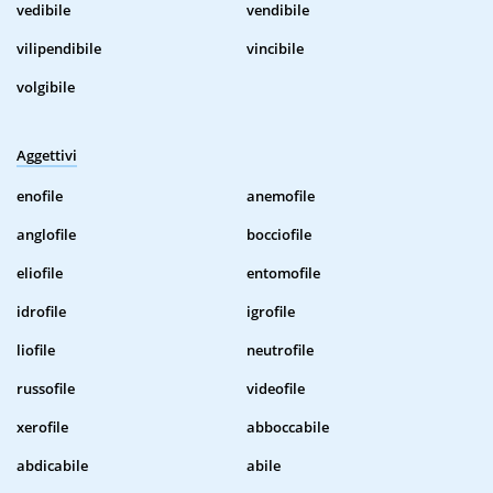
vedibile
vendibile
vilipendibile
vincibile
volgibile
Aggettivi
enofile
anemofile
anglofile
bocciofile
eliofile
entomofile
idrofile
igrofile
liofile
neutrofile
russofile
videofile
xerofile
abboccabile
abdicabile
abile