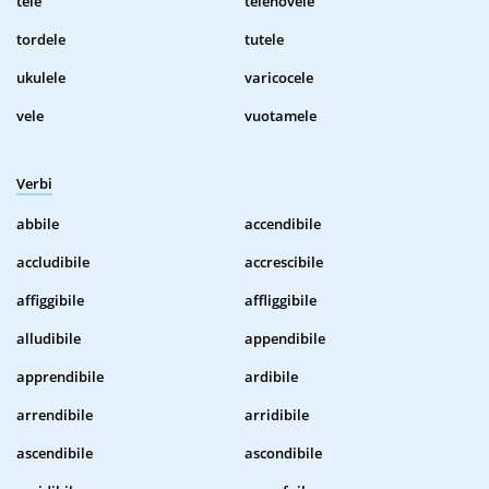
tele
telenovele
tordele
tutele
ukulele
varicocele
vele
vuotamele
Verbi
abbile
accendibile
accludibile
accrescibile
affiggibile
affliggibile
alludibile
appendibile
apprendibile
ardibile
arrendibile
arridibile
ascendibile
ascondibile