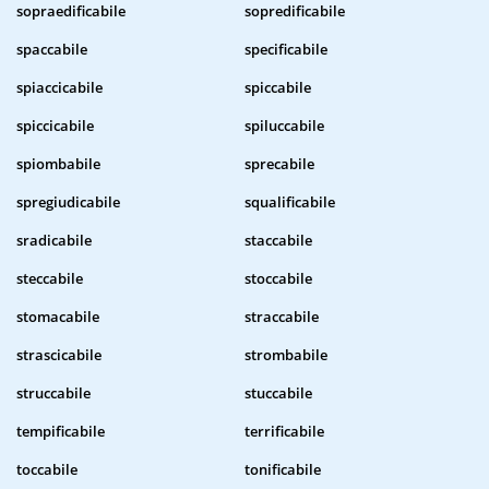
sopraedificabile
sopredificabile
spaccabile
specificabile
spiaccicabile
spiccabile
spiccicabile
spiluccabile
spiombabile
sprecabile
spregiudicabile
squalificabile
sradicabile
staccabile
steccabile
stoccabile
stomacabile
straccabile
strascicabile
strombabile
struccabile
stuccabile
tempificabile
terrificabile
toccabile
tonificabile