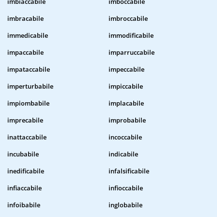
imbiaccabile
imboccabile
imbracabile
imbroccabile
immedicabile
immodificabile
impaccabile
imparruccabile
impataccabile
impeccabile
imperturbabile
impiccabile
impiombabile
implacabile
imprecabile
improbabile
inattaccabile
incoccabile
incubabile
indicabile
inedificabile
infalsificabile
infiaccabile
infioccabile
infoibabile
inglobabile