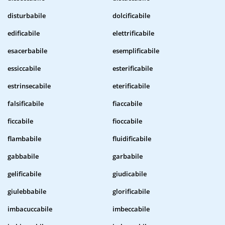
disturbabile
dolcificabile
edificabile
elettrificabile
esacerbabile
esemplificabile
essiccabile
esterificabile
estrinsecabile
eterificabile
falsificabile
fiaccabile
ficcabile
fioccabile
flambabile
fluidificabile
gabbabile
garbabile
gelificabile
giudicabile
giulebbabile
glorificabile
imbacuccabile
imbeccabile