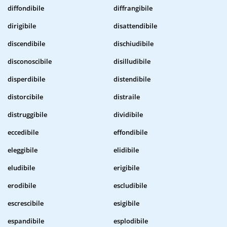
diffondibile
diffrangibile
dirigibile
disattendibile
discendibile
dischiudibile
disconoscibile
disilludibile
disperdibile
distendibile
distorcibile
distraile
distruggibile
dividibile
eccedibile
effondibile
eleggibile
elidibile
eludibile
erigibile
erodibile
escludibile
escrescibile
esigibile
espandibile
esplodibile