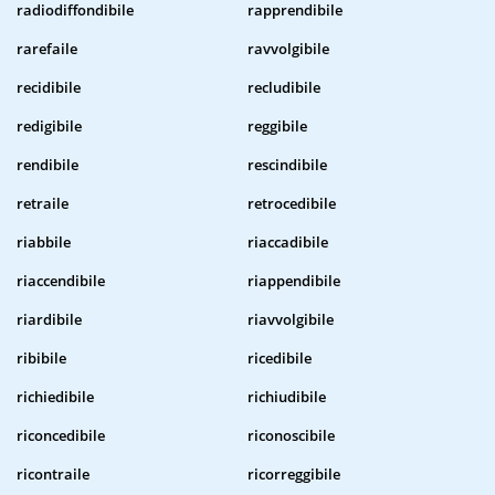
radiodiffondibile
rapprendibile
rarefaile
ravvolgibile
recidibile
recludibile
redigibile
reggibile
rendibile
rescindibile
retraile
retrocedibile
riabbile
riaccadibile
riaccendibile
riappendibile
riardibile
riavvolgibile
ribibile
ricedibile
richiedibile
richiudibile
riconcedibile
riconoscibile
ricontraile
ricorreggibile