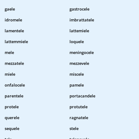
gaele
gastrocele
idromele
imbrattatele
lamentele
lattemiele
lattemmiele
loquele
mele
meningocele
mezzatele
mezzevele
miele
miscele
onfalocele
pamele
parentele
portacandele
protele
protutele
querele
ragnatele
sequele
stele