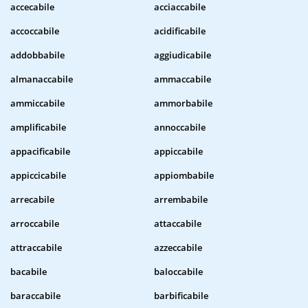
accecabile
acciaccabile
accoccabile
acidificabile
addobbabile
aggiudicabile
almanaccabile
ammaccabile
ammiccabile
ammorbabile
amplificabile
annoccabile
appacificabile
appiccabile
appiccicabile
appiombabile
arrecabile
arrembabile
arroccabile
attaccabile
attraccabile
azzeccabile
bacabile
baloccabile
baraccabile
barbificabile