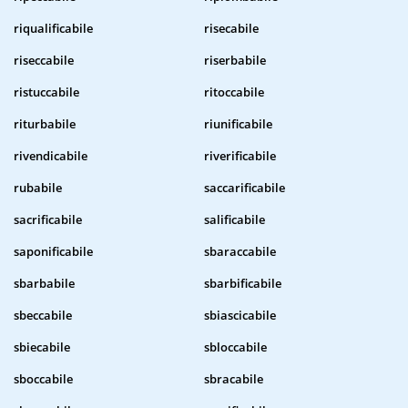
riqualificabile
risecabile
riseccabile
riserbabile
ristuccabile
ritoccabile
riturbabile
riunificabile
rivendicabile
riverificabile
rubabile
saccarificabile
sacrificabile
salificabile
saponificabile
sbaraccabile
sbarbabile
sbarbificabile
sbeccabile
sbiascicabile
sbiecabile
sbloccabile
sboccabile
sbracabile