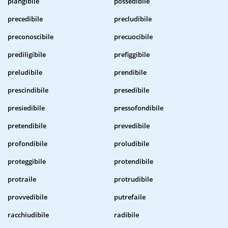
piangibile
possedibile
precedibile
precludibile
preconoscibile
precuocibile
prediligibile
prefiggibile
preludibile
prendibile
prescindibile
presedibile
presiedibile
pressofondibile
pretendibile
prevedibile
profondibile
proludibile
proteggibile
protendibile
protraile
protrudibile
provvedibile
putrefaile
racchiudibile
radibile