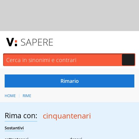
SAPERE
HOME
RIME
Rima con:
cinquantenari
Sostantivi