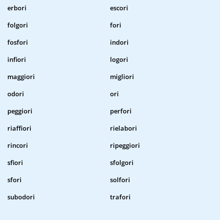
erbori
escori
folgori
fori
fosfori
indori
infiori
logori
maggiori
migliori
odori
ori
peggiori
perfori
riaffiori
rielabori
rincori
ripeggiori
sfiori
sfolgori
sfori
solfori
subodori
trafori