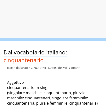
Dal vocabolario italiano:
cinquantenario
tratto dalla voce CINQUANTENARIO del Wikizionario
Aggettivo
cinquantenario m sing
(singolare maschile: cinquantenario, plurale
maschile: cinquantenari, singolare femminile:
cinquantenaria, plurale femminile: cinquantenarie)