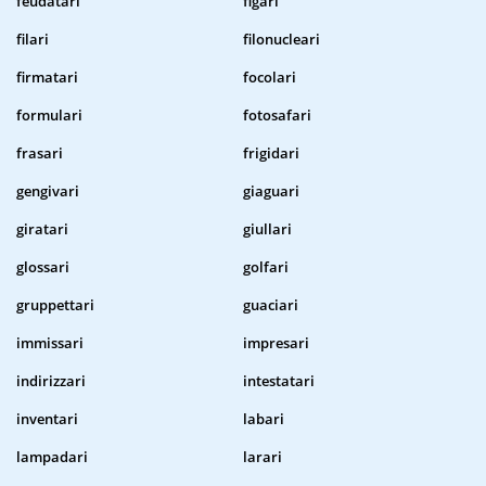
feudatari
figari
filari
filonucleari
firmatari
focolari
formulari
fotosafari
frasari
frigidari
gengivari
giaguari
giratari
giullari
glossari
golfari
gruppettari
guaciari
immissari
impresari
indirizzari
intestatari
inventari
labari
lampadari
larari