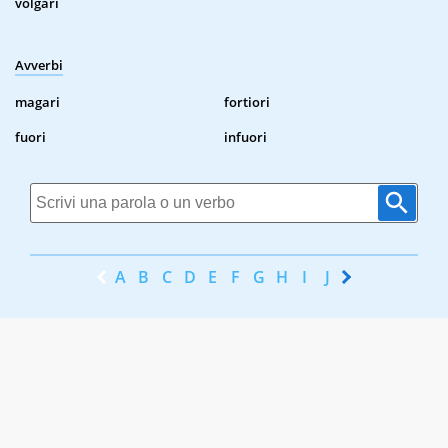
volgari
Avverbi
magari
fortiori
fuori
infuori
A
B
C
D
E
F
G
H
I
J
K
L
M
N