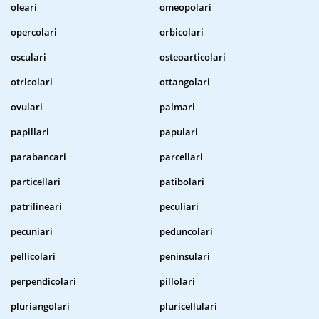
oleari
omeopolari
opercolari
orbicolari
osculari
osteoarticolari
otricolari
ottangolari
ovulari
palmari
papillari
papulari
parabancari
parcellari
particellari
patibolari
patrilineari
peculiari
pecuniari
peduncolari
pellicolari
peninsulari
perpendicolari
pillolari
pluriangolari
pluricellulari