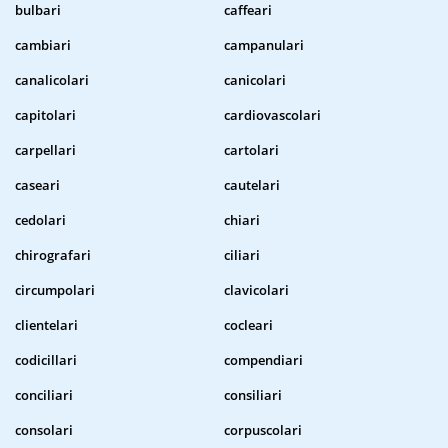
bulbari
caffeari
cambiari
campanulari
canalicolari
canicolari
capitolari
cardiovascolari
carpellari
cartolari
caseari
cautelari
cedolari
chiari
chirografari
ciliari
circumpolari
clavicolari
clientelari
cocleari
codicillari
compendiari
conciliari
consiliari
consolari
corpuscolari