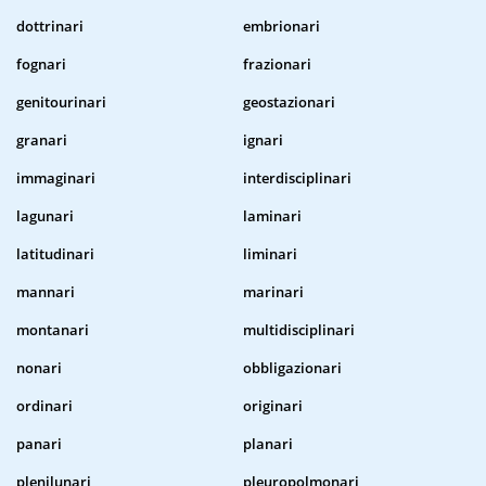
dottrinari
embrionari
fognari
frazionari
genitourinari
geostazionari
granari
ignari
immaginari
interdisciplinari
lagunari
laminari
latitudinari
liminari
mannari
marinari
montanari
multidisciplinari
nonari
obbligazionari
ordinari
originari
panari
planari
plenilunari
pleuropolmonari