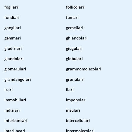
fogliari
follicolari
fondiari
fumari
gangliari
gemellari
gemmari
ghiandolari
giudiziari
giugulari
glandolari
globulari
glomerulari
grammomolecolari
grandangolari
granulari
icari
ilari
immobiliari
impopolari
indiziari
insulari
interbancari
intercellulari
interlineari
intermolecolari