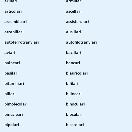
arillari
armillari
articolari
ascellari
assembleari
assistenziari
atrabiliari
ausiliari
autoferrotranviari
autofilotranviari
aviari
bacillari
balneari
bancari
basilari
biauricolari
bifamiliari
bifilari
biliari
bilineari
bimolecolari
binoculari
binucleari
bioculari
bipolari
bisecolari