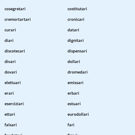
cosegretari
costitutari
cremortartari
cronicari
curari
datari
diari
dignitari
discotecari
dispensari
divari
dollari
dovari
dromedari
elettuari
emissari
erari
erbari
eserciziari
estuari
ettari
eurodollari
falsari
fari