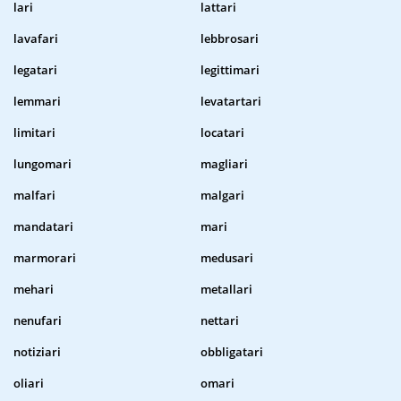
lari
lattari
lavafari
lebbrosari
legatari
legittimari
lemmari
levatartari
limitari
locatari
lungomari
magliari
malfari
malgari
mandatari
mari
marmorari
medusari
mehari
metallari
nenufari
nettari
notiziari
obbligatari
oliari
omari