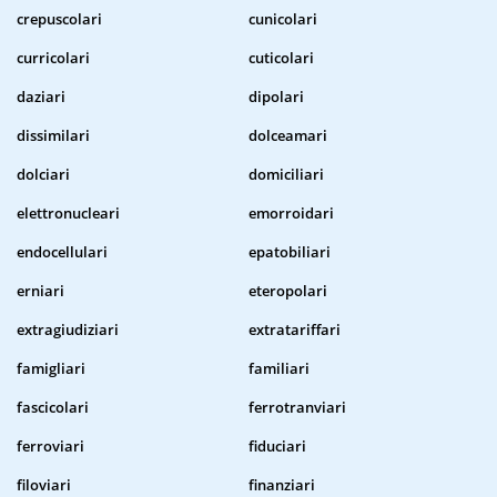
crepuscolari
cunicolari
curricolari
cuticolari
daziari
dipolari
dissimilari
dolceamari
dolciari
domiciliari
elettronucleari
emorroidari
endocellulari
epatobiliari
erniari
eteropolari
extragiudiziari
extratariffari
famigliari
familiari
fascicolari
ferrotranviari
ferroviari
fiduciari
filoviari
finanziari