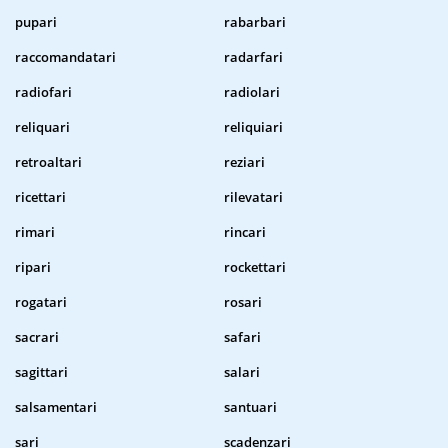
pupari
rabarbari
raccomandatari
radarfari
radiofari
radiolari
reliquari
reliquiari
retroaltari
reziari
ricettari
rilevatari
rimari
rincari
ripari
rockettari
rogatari
rosari
sacrari
safari
sagittari
salari
salsamentari
santuari
sari
scadenzari