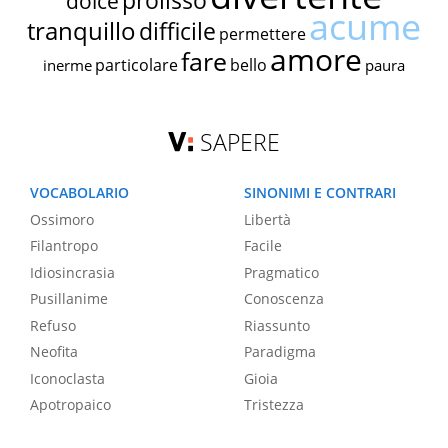
prolisso
dolce
acume
tranquillo
difficile
permettere
amore
fare
particolare
bello
inerme
paura
SAPERE
VOCABOLARIO
SINONIMI E CONTRARI
Ossimoro
Libertà
Filantropo
Facile
Idiosincrasia
Pragmatico
Pusillanime
Conoscenza
Refuso
Riassunto
Neofita
Paradigma
Iconoclasta
Gioia
Apotropaico
Tristezza