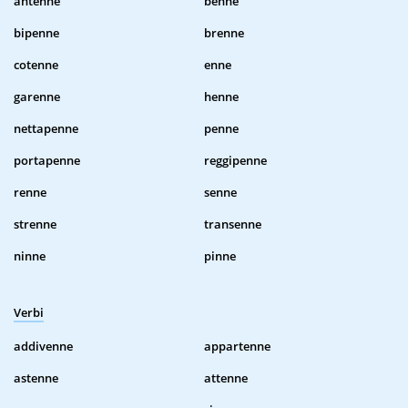
antenne
benne
bipenne
brenne
cotenne
enne
garenne
henne
nettapenne
penne
portapenne
reggipenne
renne
senne
strenne
transenne
ninne
pinne
Verbi
addivenne
appartenne
astenne
attenne