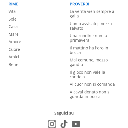
RIME
PROVERBI
Vita
La verità vien sempre a
galla
Sole
Uomo avvisato, mezzo
Casa
salvato
Mare
Una rondine non fa
primavera
Amore
Il mattino ha l'oro in
Cuore
bocca
Amici
Mal comune, mezzo
Bene
gaudio
Il gioco non vale la
candela
Al cuor non si comanda
A caval donato non si
guarda in bocca
Seguici su