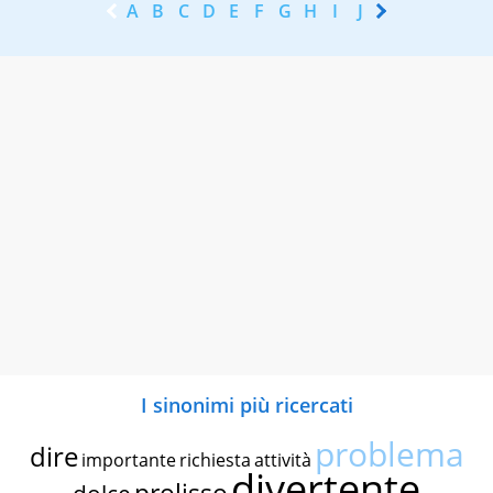
A
B
C
D
E
F
G
H
I
J
K
L
M
N
I sinonimi più ricercati
problema
dire
importante
richiesta
attività
divertente