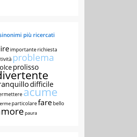
 sinonimi più ricercati
ire
importante
richiesta
problema
tività
prolisso
olce
divertente
ranquillo
difficile
acume
ermettere
fare
particolare
bello
nerme
amore
paura