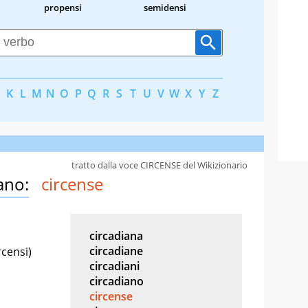
propensi
semidensi
K
L
M
N
O
P
Q
R
S
T
U
V
W
X
Y
Z
tratto dalla voce CIRCENSE del Wikizionario
ano:
circense
circadiana
circadiane
rcensi)
circadiani
circadiano
circense