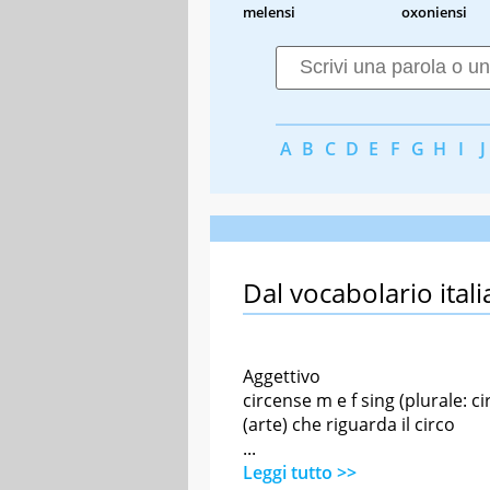
melensi
oxoniensi
A
B
C
D
E
F
G
H
I
J
Dal vocabolario itali
Aggettivo
circense m e f sing (plurale: ci
(arte) che riguarda il circo
...
Leggi tutto >>