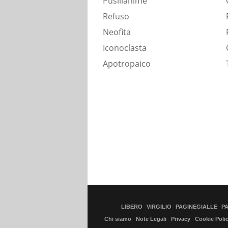
Pusillanime
Refuso
Neofita
Iconoclasta
Apotropaico
LIBERO
VIRGILIO
PAGINEGIALLE
P
Chi siamo
Note Legali
Privacy
Cookie Poli