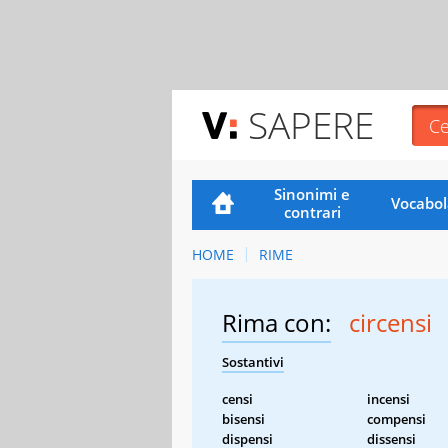
SAPERE
Sinonimi e
Vocabol
contrari
HOME
RIME
Rima con:
circensi
Sostantivi
censi
incensi
bisensi
compensi
dispensi
dissensi