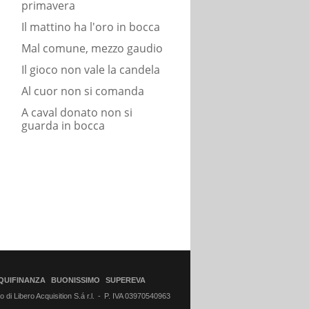
primavera
Il mattino ha l'oro in bocca
Mal comune, mezzo gaudio
Il gioco non vale la candela
Al cuor non si comanda
A caval donato non si
guarda in bocca
QUIFINANZA
BUONISSIMO
SUPEREVA
di Libero Acquisition S.á r.l.
P. IVA 03970540963