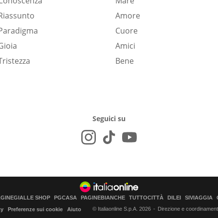
Conoscenza
Mare
Riassunto
Amore
Paradigma
Cuore
Gioia
Amici
Tristezza
Bene
Seguici su
AGINEGIALLE SHOP
PGCASA
PAGINEBIANCHE
TUTTOCITTÀ
DILEI
SIVIAGGIA
© Italiaonline S.p.A. 2026
Direzione e coordinamento 
cy
Preferenze sui cookie
Aiuto