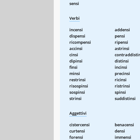
sensi
Verbi
incensi
addensi
dispensi
pensi
ricompensi
ripensi
accinsi
astrinsi
cinsi
contraddisti
dipinsi
distinsi
finsi
incinsi
minsi
precinsi
restrinsi
ricinsi
risospinsi
ristrinsi
sospinsi
spinsi
strinsi
suddistinsi
Aggettivi
cistercensi
benacensi
curtensi
densi
forensi
immensi