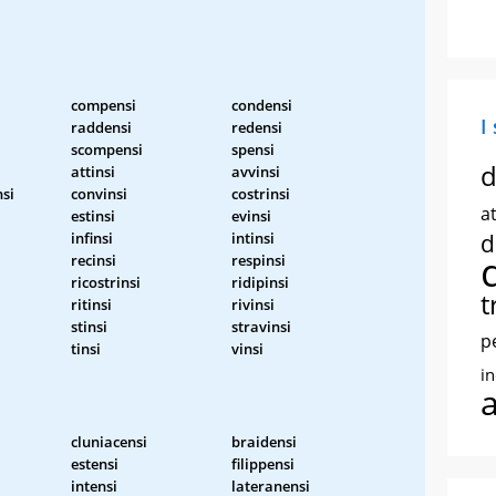
compensi
condensi
I
raddensi
redensi
scompensi
spensi
d
attinsi
avvinsi
nsi
convinsi
costrinsi
at
estinsi
evinsi
infinsi
intinsi
d
recinsi
respinsi
ricostrinsi
ridipinsi
t
ritinsi
rivinsi
stinsi
stravinsi
p
tinsi
vinsi
i
cluniacensi
braidensi
estensi
filippensi
intensi
lateranensi