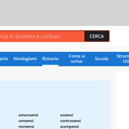
Come si
Strum
ario
Neologismi
Rimario
Scuola
scrive
Uti
amanuensi
assensi
consensi
controsensi
nonsensi
scompensi