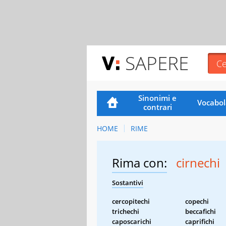
SAPERE
Sinonimi e
Vocabol
contrari
HOME
RIME
Rima con:
cirnechi
Sostantivi
cercopitechi
copechi
trichechi
beccafichi
caposcarichi
caprifichi