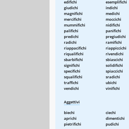
edifichi
esemplifichi
giudichi
indichi
magnifichi
medichi
mercifichi
moccichi
mummifichi
nidifichi
palifichi
panifichi
predichi
pregiudichi
radichi
ramifichi
riappacifichi
riappiccichi
riqualifichi
rivendichi
sbarbifichi
sbiascichi
significhi
solidifichi
specifichi
spiaccichi
squalifichi
sradichi
traffichi
ubichi
vendichi
vinifichi
Aggettivi
biechi
ciechi
aprichi
dimentichi
pietrifichi
pudichi