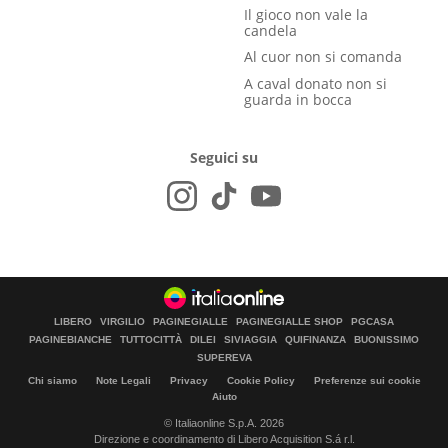
Il gioco non vale la
candela
Al cuor non si comanda
A caval donato non si
guarda in bocca
Seguici su
LIBERO
VIRGILIO
PAGINEGIALLE
PAGINEGIALLE SHOP
PGCASA
PAGINEBIANCHE
TUTTOCITTÀ
DILEI
SIVIAGGIA
QUIFINANZA
BUONISSIMO
SUPEREVA
Chi siamo
Note Legali
Privacy
Cookie Policy
Preferenze sui cookie
Aiuto
© Italiaonline S.p.A. 2026
Direzione e coordinamento di Libero Acquisition S.á r.l.