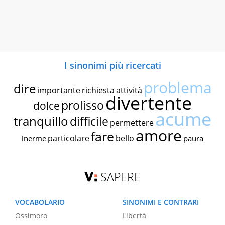
I sinonimi più ricercati
problema
dire
importante
richiesta
attività
divertente
prolisso
dolce
acume
tranquillo
difficile
permettere
amore
fare
particolare
bello
inerme
paura
SAPERE
VOCABOLARIO
SINONIMI E CONTRARI
Ossimoro
Libertà