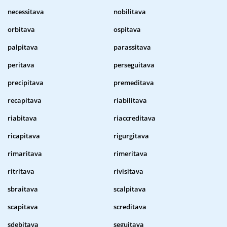
necessitava
nobilitava
orbitava
ospitava
palpitava
parassitava
peritava
perseguitava
precipitava
premeditava
recapitava
riabilitava
riabitava
riaccreditava
ricapitava
rigurgitava
rimaritava
rimeritava
ritritava
rivisitava
sbraitava
scalpitava
scapitava
screditava
sdebitava
seguitava