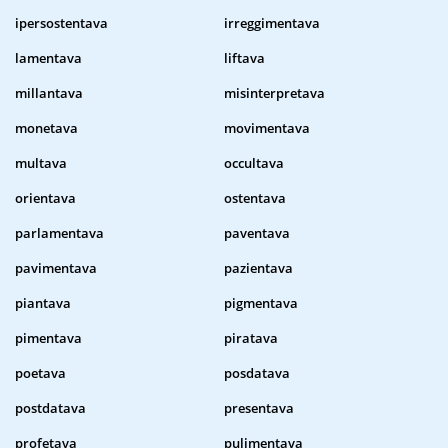
ipersostentava
irreggimentava
lamentava
liftava
millantava
misinterpretava
monetava
movimentava
multava
occultava
orientava
ostentava
parlamentava
paventava
pavimentava
pazientava
piantava
pigmentava
pimentava
piratava
poetava
posdatava
postdatava
presentava
profetava
pulimentava