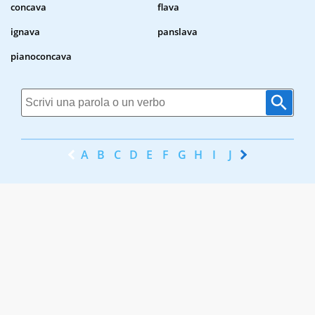
concava
flava
ignava
panslava
pianoconcava
A
B
C
D
E
F
G
H
I
J
K
L
M
N