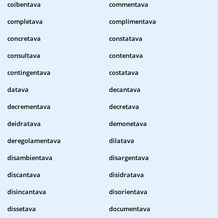
coibentava
commentava
completava
complimentava
concretava
constatava
consultava
contentava
contingentava
costatava
datava
decantava
decrementava
decretava
deidratava
demonetava
deregolamentava
dilatava
disambientava
disargentava
discantava
disidratava
disincantava
disorientava
dissetava
documentava