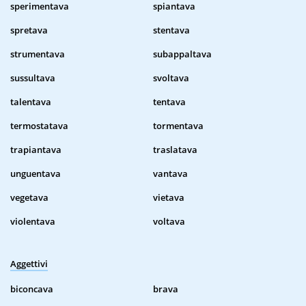
sperimentava
spiantava
spretava
stentava
strumentava
subappaltava
sussultava
svoltava
talentava
tentava
termostatava
tormentava
trapiantava
traslatava
unguentava
vantava
vegetava
vietava
violentava
voltava
Aggettivi
biconcava
brava