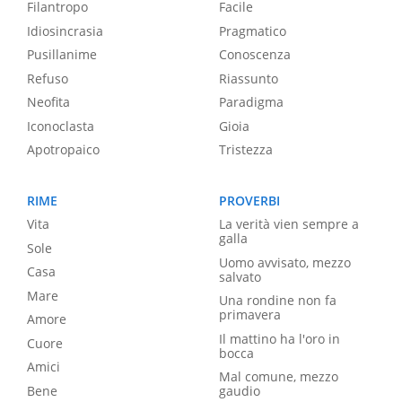
Filantropo
Facile
Idiosincrasia
Pragmatico
Pusillanime
Conoscenza
Refuso
Riassunto
Neofita
Paradigma
Iconoclasta
Gioia
Apotropaico
Tristezza
RIME
PROVERBI
Vita
La verità vien sempre a
galla
Sole
Uomo avvisato, mezzo
Casa
salvato
Mare
Una rondine non fa
primavera
Amore
Il mattino ha l'oro in
Cuore
bocca
Amici
Mal comune, mezzo
Bene
gaudio