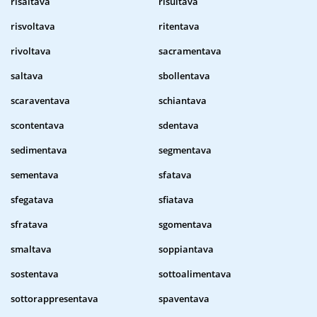
risaltava
risultava
risvoltava
ritentava
rivoltava
sacramentava
saltava
sbollentava
scaraventava
schiantava
scontentava
sdentava
sedimentava
segmentava
sementava
sfatava
sfegatava
sfiatava
sfratava
sgomentava
smaltava
soppiantava
sostentava
sottoalimentava
sottorappresentava
spaventava