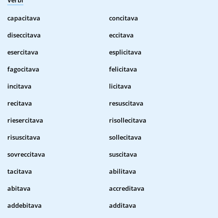
Verbi
capacitava
concitava
diseccitava
eccitava
esercitava
esplicitava
fagocitava
felicitava
incitava
licitava
recitava
resuscitava
riesercitava
risollecitava
risuscitava
sollecitava
sovreccitava
suscitava
tacitava
abilitava
abitava
accreditava
addebitava
additava