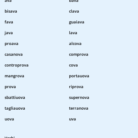
ava
bava
bisava
clava
fava
guaiava
java
lava
proava
alcova
casanova
comprova
controprova
cova
mangrova
portauova
prova
riprova
sbattiuova
supernova
tagliauova
terranova
uova
uva