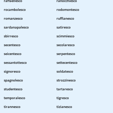
raffaellesco
ranocchiesco
rocambolesco
rodomontesco
romanzesco
ruffianesco
sardanapalesco
satiresco
sbirresco
scimmiesco
secentesco
secolaresco
seicentesco
serpentesco
sessantottesco
settecentesco
signoresco
soldatesco
spagnolesco
strozzinesco
studentesco
tartaresco
temporalesco
tigresco
tirannesco
tizianesco