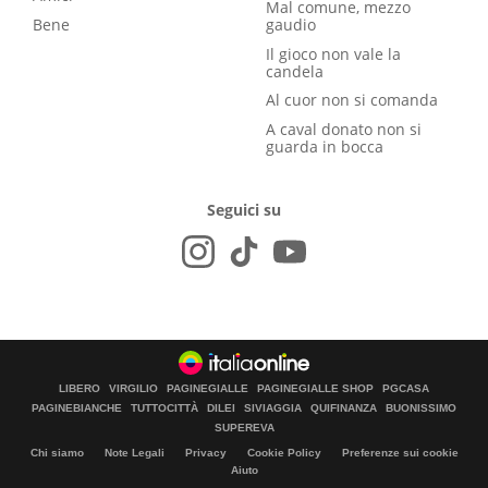
Mal comune, mezzo
Bene
gaudio
Il gioco non vale la
candela
Al cuor non si comanda
A caval donato non si
guarda in bocca
Seguici su
LIBERO
VIRGILIO
PAGINEGIALLE
PAGINEGIALLE SHOP
PGCASA
PAGINEBIANCHE
TUTTOCITTÀ
DILEI
SIVIAGGIA
QUIFINANZA
BUONISSIMO
SUPEREVA
Chi siamo
Note Legali
Privacy
Cookie Policy
Preferenze sui cookie
Aiuto