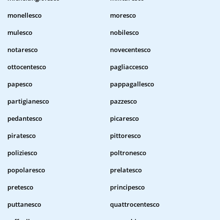
monellesco
moresco
mulesco
nobilesco
notaresco
novecentesco
ottocentesco
pagliaccesco
papesco
pappagallesco
partigianesco
pazzesco
pedantesco
picaresco
piratesco
pittoresco
poliziesco
poltronesco
popolaresco
prelatesco
pretesco
principesco
puttanesco
quattrocentesco