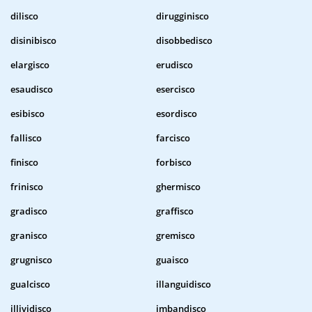
dilisco
dirugginisco
disinibisco
disobbedisco
elargisco
erudisco
esaudisco
esercisco
esibisco
esordisco
fallisco
farcisco
finisco
forbisco
frinisco
ghermisco
gradisco
graffisco
granisco
gremisco
grugnisco
guaisco
gualcisco
illanguidisco
illividisco
imbandisco