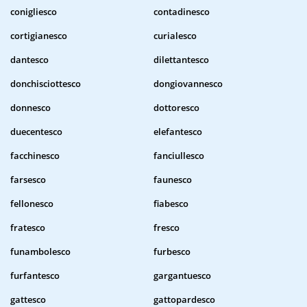
conigliesco
contadinesco
cortigianesco
curialesco
dantesco
dilettantesco
donchisciottesco
dongiovannesco
donnesco
dottoresco
duecentesco
elefantesco
facchinesco
fanciullesco
farsesco
faunesco
fellonesco
fiabesco
fratesco
fresco
funambolesco
furbesco
furfantesco
gargantuesco
gattesco
gattopardesco