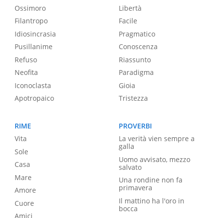
Ossimoro
Libertà
Filantropo
Facile
Idiosincrasia
Pragmatico
Pusillanime
Conoscenza
Refuso
Riassunto
Neofita
Paradigma
Iconoclasta
Gioia
Apotropaico
Tristezza
RIME
PROVERBI
Vita
La verità vien sempre a
galla
Sole
Uomo avvisato, mezzo
Casa
salvato
Mare
Una rondine non fa
primavera
Amore
Il mattino ha l'oro in
Cuore
bocca
Amici