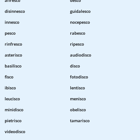
affresco
desco
disinnesco
guidalesco
innesco
nocepesco
pesco
rabesco
rinfresco
ripesco
asterisco
audiodisco
basilisco
disco
fisco
fotodisco
ibisco
lentisco
leucisco
menisco
minidisco
obelisco
pietrisco
tamarisco
videodisco