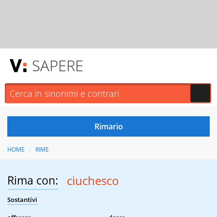
SAPERE
HOME
RIME
Rima con:
ciuchesco
Sostantivi