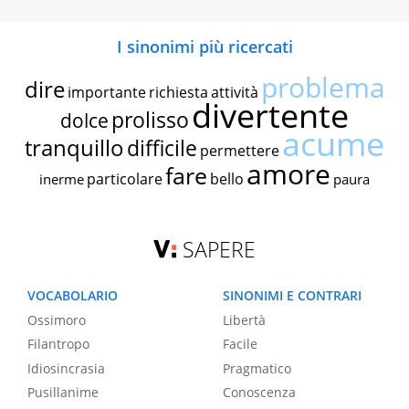
I sinonimi più ricercati
problema
dire
importante
richiesta
attività
divertente
prolisso
dolce
acume
tranquillo
difficile
permettere
amore
fare
particolare
bello
inerme
paura
SAPERE
VOCABOLARIO
SINONIMI E CONTRARI
Ossimoro
Libertà
Filantropo
Facile
Idiosincrasia
Pragmatico
Pusillanime
Conoscenza