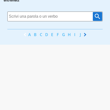
entremets
A
B
C
D
E
F
G
H
I
J
K
L
M
N