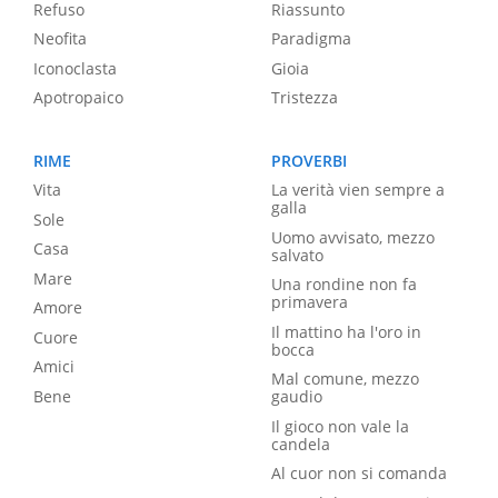
Refuso
Riassunto
Neofita
Paradigma
Iconoclasta
Gioia
Apotropaico
Tristezza
RIME
PROVERBI
Vita
La verità vien sempre a
galla
Sole
Uomo avvisato, mezzo
Casa
salvato
Mare
Una rondine non fa
primavera
Amore
Il mattino ha l'oro in
Cuore
bocca
Amici
Mal comune, mezzo
Bene
gaudio
Il gioco non vale la
candela
Al cuor non si comanda