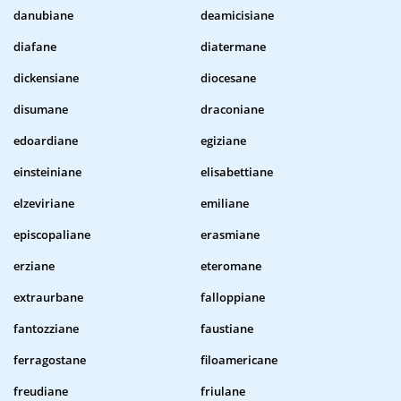
danubiane
deamicisiane
diafane
diatermane
dickensiane
diocesane
disumane
draconiane
edoardiane
egiziane
einsteiniane
elisabettiane
elzeviriane
emiliane
episcopaliane
erasmiane
erziane
eteromane
extraurbane
falloppiane
fantozziane
faustiane
ferragostane
filoamericane
freudiane
friulane