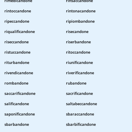
rimedicandone
rinsaccandone
rintoccandone
rintonacandone
ripeccandone
ripiombandone
riqualificandone
risecandone
riseccandone
riserbandone
ristuccandone
ritoccandone
riturbandone
riunificandone
rivendicandone
riverificandone
rombandone
rubandone
saccarificandone
sacrificandone
salificandone
saltabeccandone
saponificandone
sbaraccandone
sbarbandone
sbarbificandone