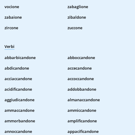
vocione
zabaglione
zabaione
zibaldone
zircone
zuccone
Verbi
abbarbicandone
abboccandone
abdicandone
accecandone
acciaccandone
accoccandone
acidificandone
addobbandone
aggiudicandone
almanaccandone
ammaccandone
ammiccandone
ammorbandone
amplificandone
annoccandone
appacificandone