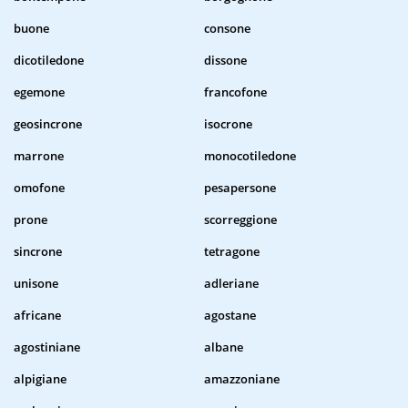
buone
consone
dicotiledone
dissone
egemone
francofone
geosincrone
isocrone
marrone
monocotiledone
omofone
pesapersone
prone
scorreggione
sincrone
tetragone
unisone
adleriane
africane
agostane
agostiniane
albane
alpigiane
amazzoniane