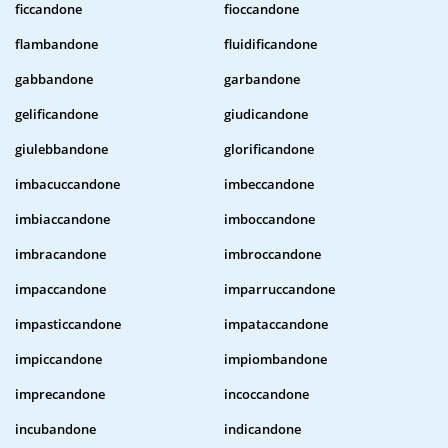
ficcandone
fioccandone
flambandone
fluidificandone
gabbandone
garbandone
gelificandone
giudicandone
giulebbandone
glorificandone
imbacuccandone
imbeccandone
imbiaccandone
imboccandone
imbracandone
imbroccandone
impaccandone
imparruccandone
impasticcandone
impataccandone
impiccandone
impiombandone
imprecandone
incoccandone
incubandone
indicandone