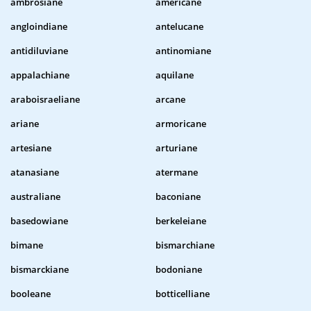
ambrosiane
americane
angloindiane
antelucane
antidiluviane
antinomiane
appalachiane
aquilane
araboisraeliane
arcane
ariane
armoricane
artesiane
arturiane
atanasiane
atermane
australiane
baconiane
basedowiane
berkeleiane
bimane
bismarchiane
bismarckiane
bodoniane
booleane
botticelliane