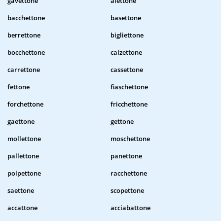
gavettone
alettone
bacchettone
basettone
berrettone
bigliettone
bocchettone
calzettone
carrettone
cassettone
fettone
fiaschettone
forchettone
fricchettone
gaettone
gettone
mollettone
moschettone
pallettone
panettone
polpettone
racchettone
saettone
scopettone
accattone
acciabattone