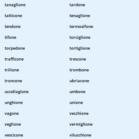
tanaglione
tardone
tatticone
tenaglione
tendone
termosifone
tifone
torciglione
torpedone
tortiglione
trafficone
trescone
trilione
trombone
troncone
ubriacone
uccellagione
umbone
unghione
unione
vagone
vecchione
veglione
vermiglione
vescicone
vilucchione