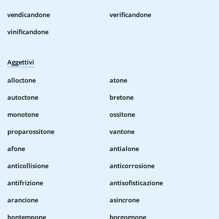
vendicandone
verificandone
vinificandone
Aggettivi
alloctone
atone
autoctone
bretone
monotone
ossitone
proparossitone
vantone
afone
antialone
anticollisione
anticorrosione
antifrizione
antisofisticazione
arancione
asincrone
bontempone
borgognone