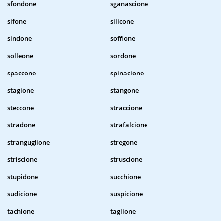
sfondone
sganascione
sifone
silicone
sindone
soffione
solleone
sordone
spaccone
spinacione
stagione
stangone
steccone
straccione
stradone
strafalcione
stranguglione
stregone
striscione
struscione
stupidone
succhione
sudicione
suspicione
tachione
taglione