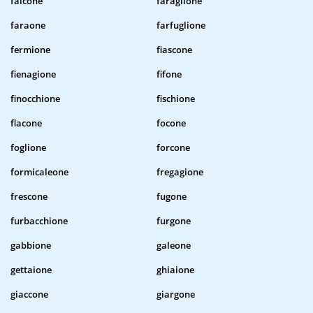
falcone
faraglione
faraone
farfuglione
fermione
fiascone
fienagione
fifone
finocchione
fischione
flacone
focone
foglione
forcone
formicaleone
fregagione
frescone
fugone
furbacchione
furgone
gabbione
galeone
gettaione
ghiaione
giaccone
giargone