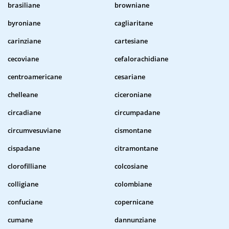
brasiliane
browniane
byroniane
cagliaritane
carinziane
cartesiane
cecoviane
cefalorachidiane
centroamericane
cesariane
chelleane
ciceroniane
circadiane
circumpadane
circumvesuviane
cismontane
cispadane
citramontane
clorofilliane
colcosiane
colligiane
colombiane
confuciane
copernicane
cumane
dannunziane