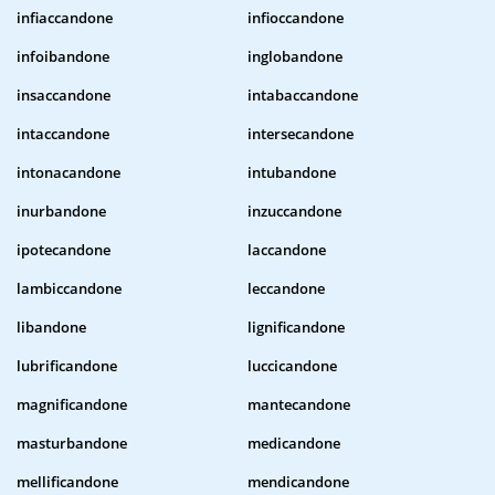
infiaccandone
infioccandone
infoibandone
inglobandone
insaccandone
intabaccandone
intaccandone
intersecandone
intonacandone
intubandone
inurbandone
inzuccandone
ipotecandone
laccandone
lambiccandone
leccandone
libandone
lignificandone
lubrificandone
luccicandone
magnificandone
mantecandone
masturbandone
medicandone
mellificandone
mendicandone