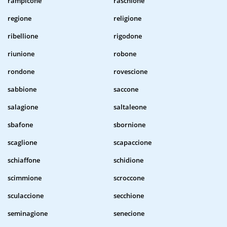
rampicone
raschione
regione
religione
ribellione
rigodone
riunione
robone
rondone
rovescione
sabbione
saccone
salagione
saltaleone
sbafone
sbornione
scaglione
scapaccione
schiaffone
schidione
scimmione
scroccone
sculaccione
secchione
seminagione
senecione