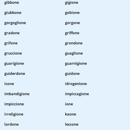
gibbone
gigione
giubbone
gobione
gorgoglione
gorgone
gradone
griffone
grifone
grondone
gruccione
guaglione
guarigione
guarnigione
guiderdone
guidone
icone
idrogenione
imbandigione
impiccagione
impiccione
ione
irreligione
kaone
lardone
leccone