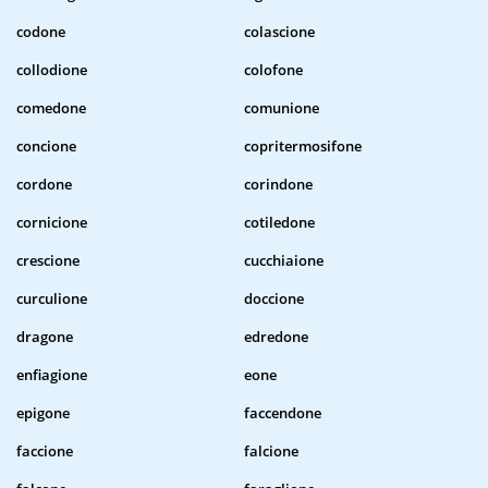
codone
colascione
collodione
colofone
comedone
comunione
concione
copritermosifone
cordone
corindone
cornicione
cotiledone
crescione
cucchiaione
curculione
doccione
dragone
edredone
enfiagione
eone
epigone
faccendone
faccione
falcione