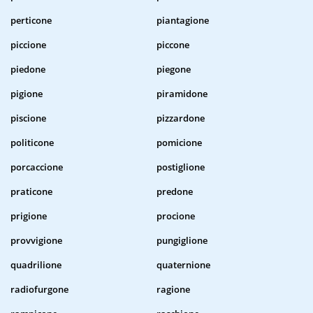
perticone
piantagione
piccione
piccone
piedone
piegone
pigione
piramidone
piscione
pizzardone
politicone
pomicione
porcaccione
postiglione
praticone
predone
prigione
procione
provvigione
pungiglione
quadrilione
quaternione
radiofurgone
ragione