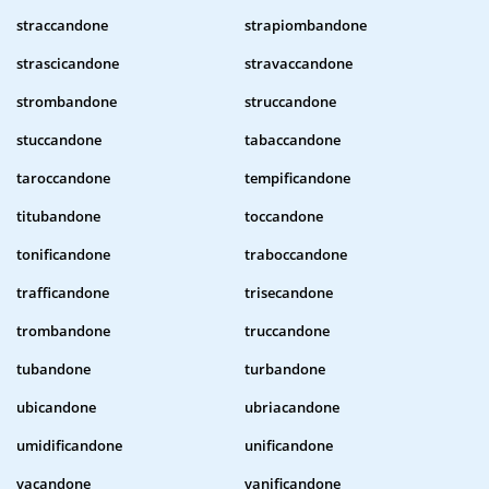
straccandone
strapiombandone
strascicandone
stravaccandone
strombandone
struccandone
stuccandone
tabaccandone
taroccandone
tempificandone
titubandone
toccandone
tonificandone
traboccandone
trafficandone
trisecandone
trombandone
truccandone
tubandone
turbandone
ubicandone
ubriacandone
umidificandone
unificandone
vacandone
vanificandone