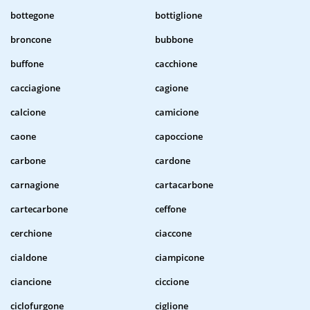
bottegone
bottiglione
broncone
bubbone
buffone
cacchione
cacciagione
cagione
calcione
camicione
caone
capoccione
carbone
cardone
carnagione
cartacarbone
cartecarbone
ceffone
cerchione
ciaccone
cialdone
ciampicone
ciancione
ciccione
ciclofurgone
ciglione