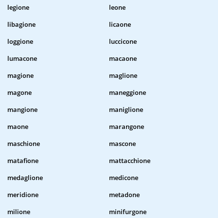
legione
leone
libagione
licaone
loggione
luccicone
lumacone
macaone
magione
maglione
magone
maneggione
mangione
maniglione
maone
marangone
maschione
mascone
matafione
mattacchione
medaglione
medicone
meridione
metadone
milione
minifurgone