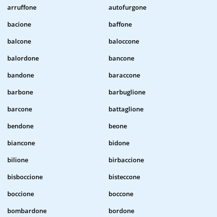
arruffone
autofurgone
bacione
baffone
balcone
baloccone
balordone
bancone
bandone
baraccone
barbone
barbuglione
barcone
battaglione
bendone
beone
biancone
bidone
bilione
birbaccione
bisboccione
bisteccone
boccione
boccone
bombardone
bordone