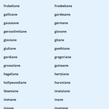
frobeliane
froebeliane
gallicane
gardesane
gaussiane
germane
gerosolimitane
giovane
gioviane
gitane
giuliane
goethiane
gordiane
gregoriane
grossolane
guineane
hegeliane
hertziane
hollywoodiane
huroniane
ibseniane
imalaiane
immane
inane
insane
inumane