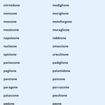
mirmidone
modiglione
moncone
moriglione
moscone
motofurgone
mozzicone
muraglione
napoleone
nebbione
nucleone
omaccione
opinione
orecchione
pacioccone
padiglione
paglione
palamidone
pancione
pancone
paragone
parruccone
pataccone
pecchione
pedone
peone