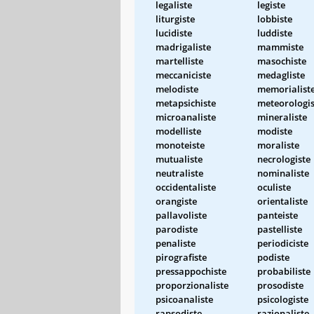
legaliste
legiste
liturgiste
lobbiste
lucidiste
luddiste
madrigaliste
mammiste
martelliste
masochiste
meccaniciste
medagliste
melodiste
memorialist
metapsichiste
meteorologis
microanaliste
mineraliste
modelliste
modiste
monoteiste
moraliste
mutualiste
necrologiste
neutraliste
nominaliste
occidentaliste
oculiste
orangiste
orientaliste
pallavoliste
panteiste
parodiste
pastelliste
penaliste
periodiciste
pirografiste
podiste
pressappochiste
probabiliste
proporzionaliste
prosodiste
psicoanaliste
psicologiste
rapsodiste
razionaliste