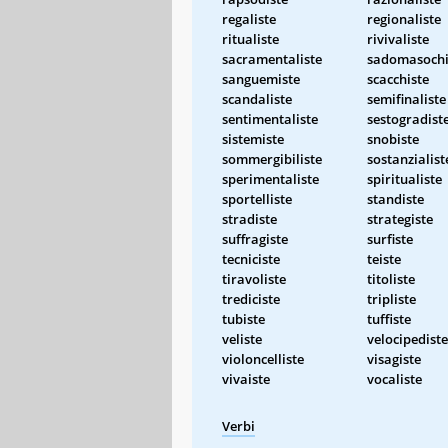
regaliste
regionaliste
ritualiste
rivivaliste
sacramentaliste
sadomasochi
sanguemiste
scacchiste
scandaliste
semifinaliste
sentimentaliste
sestogradist
sistemiste
snobiste
sommergibiliste
sostanzialist
sperimentaliste
spiritualiste
sportelliste
standiste
stradiste
strategiste
suffragiste
surfiste
tecniciste
teiste
tiravoliste
titoliste
trediciste
tripliste
tubiste
tuffiste
veliste
velocipediste
violoncelliste
visagiste
vivaiste
vocaliste
Verbi