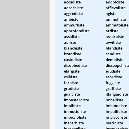
accudiste
addolciste
adsorbiste
affievoliste
aggrediste
agiste
ambiste
ammolliste
ammuffiste
ammutoliste
approfondiste
ardiste
assaliste
assorbiste
auliste
avviliste
bianchiste
blandiste
brandiste
candiste
custodiste
demoliste
disobbediste
disseppellist
elargiste
erudiste
esibiste
esordiste
forbiste
fuggiste
gradiste
graffiste
gualciste
illanguidiste
imbastardiste
imbelliste
imbibiste
imbiondiste
immucidiste
impallidiste
impiccioliste
impiccoliste
inacerbiste
inacidiste
incanagliste
incaparbiste