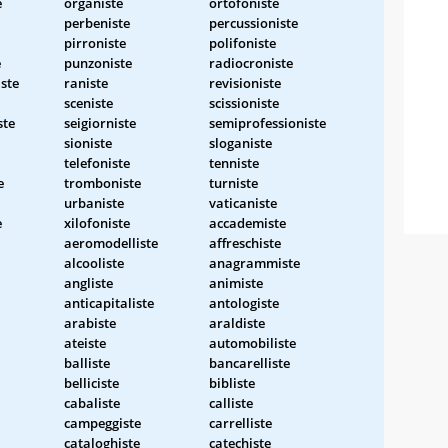
e
organiste
ortofoniste
perbeniste
percussioniste
pirroniste
polifoniste
e
punzoniste
radiocroniste
iste
raniste
revisioniste
sceniste
scissioniste
ste
seigiorniste
semiprofessioniste
sioniste
sloganiste
telefoniste
tenniste
e
tromboniste
turniste
urbaniste
vaticaniste
e
xilofoniste
accademiste
aeromodelliste
affreschiste
alcooliste
anagrammiste
angliste
animiste
anticapitaliste
antologiste
arabiste
araldiste
ateiste
automobiliste
balliste
bancarelliste
belliciste
bibliste
cabaliste
calliste
campeggiste
carrelliste
cataloghiste
catechiste