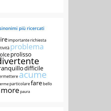
 sinonimi più ricercati
ire
importante
richiesta
problema
tività
prolisso
olce
divertente
ranquillo
difficile
acume
ermettere
fare
particolare
bello
nerme
amore
paura