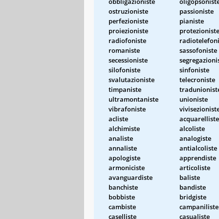
obbligazioniste
oligopsonist
ostruzioniste
passioniste
perfezioniste
pianiste
proiezioniste
protezionist
radiofoniste
radiotelefon
romaniste
sassofoniste
secessioniste
segregazioni
silofoniste
sinfoniste
svalutazioniste
telecroniste
timpaniste
tradunionist
ultramontaniste
unioniste
vibrafoniste
vivisezionist
acliste
acquarelliste
alchimiste
alcoliste
analiste
analogiste
annaliste
antialcoliste
apologiste
apprendiste
armoniciste
articoliste
avanguardiste
baliste
banchiste
bandiste
bobbiste
bridgiste
cambiste
campaniliste
caselliste
casualiste