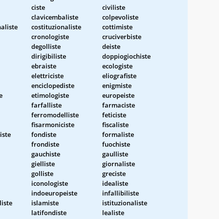
ciste
civiliste
clavicembaliste
colpevoliste
aliste
costituzionaliste
cottimiste
cronologiste
cruciverbiste
degolliste
deiste
dirigibiliste
doppiogiochiste
ebraiste
ecologiste
elettriciste
eliografiste
enciclopediste
enigmiste
e
etimologiste
europeiste
farfalliste
farmaciste
ferromodelliste
feticiste
fisarmoniciste
fiscaliste
iste
fondiste
formaliste
frondiste
fuochiste
gauchiste
gaulliste
gielliste
giornaliste
golliste
greciste
iconologiste
idealiste
indoeuropeiste
infallibiliste
liste
islamiste
istituzionaliste
latifondiste
lealiste