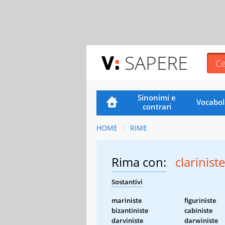
SAPERE
Sinonimi e
Vocabol
contrari
HOME
RIME
Rima con:
clariniste
Sostantivi
mariniste
figuriniste
bizantiniste
cabiniste
darviniste
darwiniste