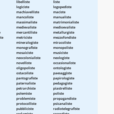
libelliste
liste
logiciste
logopediste
machiavelliste
maciste
mancoliste
manualiste
massimaliste
matrimonialiste
medievaliste
medioevaliste
e
mercantiliste
metallurgiste
te
metriciste
mezzofondiste
mineralogiste
miracoliste
monografiste
monopoliste
mosaiciste
musiciste
neocolonialiste
neologiste
novelliste
occasionaliste
oligopoliste
ontologiste
ostacoliste
paesaggiste
pantografiste
papirologiste
paternaliste
pedagogiste
petrarchiste
piastrelliste
polemiste
poliste
problemiste
propagandiste
protocolliste
psicanaliste
pubbliciste
radiotelegrafiste
reclamiste
recordiste