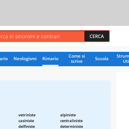
Come si
Strum
ario
Neologismi
Rimario
Scuola
scrive
Uti
vetriniste
alpiniste
casiniste
centraliniste
delfiniste
deterministe