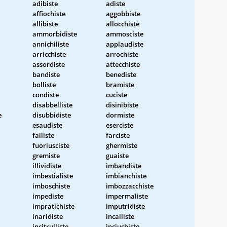
adibiste
adiste
affiochiste
aggobbiste
allibiste
allocchiste
ammorbidiste
ammosciste
annichiliste
applaudiste
arricchiste
arrochiste
assordiste
attecchiste
bandiste
benediste
bolliste
bramiste
condiste
cuciste
disabbelliste
disinibiste
e
disubbidiste
dormiste
esaudiste
eserciste
falliste
farciste
fuoriusciste
ghermiste
gremiste
guaiste
illividiste
imbandiste
imbestialiste
imbianchiste
imboschiste
imbozzacchiste
impediste
impermaliste
impratichiste
imputridiste
inaridiste
incalliste
incitrulliste
inciuchiste