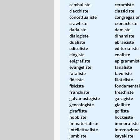
cembaliste
ceramiste
clacchiste
classiciste
concettualiste
congregazion
crawliste
cronachiste
dadaiste
damiste
dialogiste
dinamiste
dualiste
ebraiciste
edicoliste
editorialiste
elogiste
enaliste
epigrafiste
epigrammist
evangeliste
fanaliste
fataliste
favoliste
fideiste
filateliste
fisiciste
fondamental
franchiste
freschiste
galvanostegiste
garagiste
genealogiste
gialliste
giraffiste
golfiste
hobbiste
hockeiste
immaterialiste
immoraliste
intellettualiste
internaziona
jumbiste
kayakiste