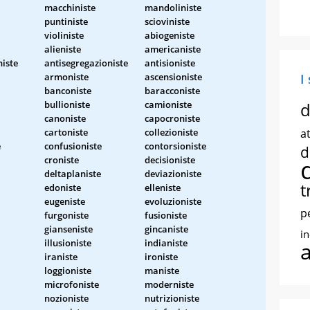
macchiniste
mandoliniste
puntiniste
scioviniste
violiniste
abiogeniste
alieniste
americaniste
niste
antisegregazioniste
antisioniste
armoniste
ascensioniste
I
banconiste
baracconiste
bullioniste
camioniste
d
canoniste
capocroniste
cartoniste
collezioniste
at
e
confusioniste
contorsioniste
d
croniste
decisioniste
deltaplaniste
deviazioniste
t
edoniste
elleniste
eugeniste
evoluzioniste
p
furgoniste
fusioniste
gianseniste
gincaniste
i
illusioniste
indianiste
iraniste
ironiste
loggioniste
maniste
microfoniste
moderniste
nozioniste
nutrizioniste