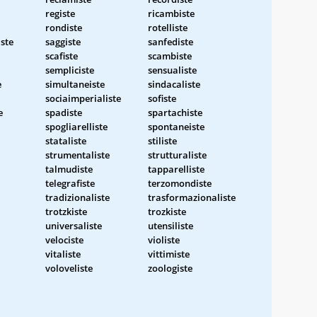
registe
ricambiste
rondiste
rotelliste
ste
saggiste
sanfediste
scafiste
scambiste
sempliciste
sensualiste
e
simultaneiste
sindacaliste
sociaimperialiste
sofiste
e
spadiste
spartachiste
spogliarelliste
spontaneiste
stataliste
stiliste
strumentaliste
strutturaliste
talmudiste
tapparelliste
telegrafiste
terzomondiste
tradizionaliste
trasformazionaliste
trotzkiste
trozkiste
universaliste
utensiliste
velociste
violiste
vitaliste
vittimiste
voloveliste
zoologiste