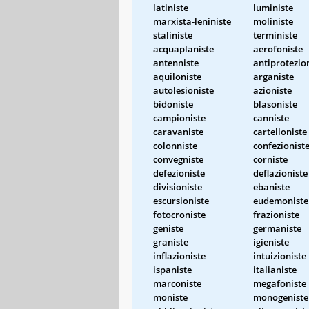
latiniste
luministe
marxista-leniniste
moliniste
staliniste
terministe
acquaplaniste
aerofoniste
antenniste
antiprotezio
aquiloniste
arganiste
autolesioniste
azioniste
bidoniste
blasoniste
campioniste
canniste
caravaniste
cartelloniste
colonniste
confezionist
convegniste
corniste
defezioniste
deflazioniste
divisioniste
ebaniste
escursioniste
eudemoniste
fotocroniste
frazioniste
geniste
germaniste
graniste
igieniste
inflazioniste
intuizioniste
ispaniste
italianiste
marconiste
megafoniste
moniste
monogeniste