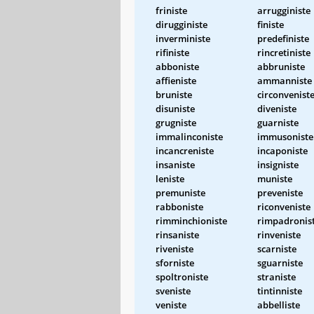
friniste
arrugginiste
dirugginiste
finiste
inverministe
predefiniste
rifiniste
rincretiniste
abboniste
abbruniste
affieniste
ammanniste
bruniste
circonvenist
disuniste
diveniste
grugniste
guarniste
immalinconiste
immusoniste
incancreniste
incaponiste
insaniste
insigniste
leniste
muniste
premuniste
preveniste
rabboniste
riconveniste
rimminchioniste
rimpadronis
rinsaniste
rinveniste
riveniste
scarniste
sforniste
sguarniste
spoltroniste
straniste
sveniste
tintinniste
veniste
abbelliste