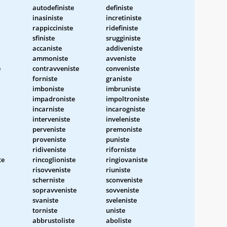
autodefiniste
definiste
inasiniste
incretiniste
rappicciniste
ridefiniste
sfiniste
srugginiste
accaniste
addiveniste
ammoniste
avveniste
e
contravveniste
conveniste
forniste
graniste
imboniste
imbruniste
impadroniste
impoltroniste
incarniste
incarogniste
interveniste
inveleniste
perveniste
premoniste
proveniste
puniste
ridiveniste
riforniste
te
rincoglioniste
ringiovaniste
risovveniste
riuniste
scherniste
sconveniste
sopravveniste
sovveniste
svaniste
sveleniste
torniste
uniste
abbrustoliste
aboliste