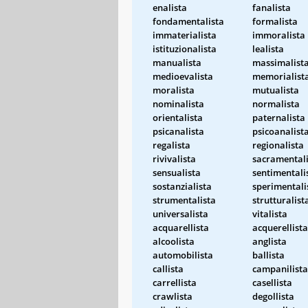
enalista
fanalista
fondamentalista
formalista
immaterialista
immoralista
istituzionalista
lealista
manualista
massimalist
medioevalista
memorialist
moralista
mutualista
nominalista
normalista
orientalista
paternalista
psicanalista
psicoanalist
regalista
regionalista
rivivalista
sacramentali
sensualista
sentimentali
sostanzialista
sperimentali
strumentalista
strutturalist
universalista
vitalista
acquarellista
acquerellista
alcoolista
anglista
automobilista
ballista
callista
campanilista
carrellista
casellista
crawlista
degollista