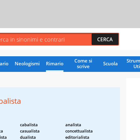
Come si
Strum
ario
Neologismi
Rimario
Scuola
scrive
Uti
balista
cabalista
analista
ta
casualista
concettualista
ista
dualista
editorialista