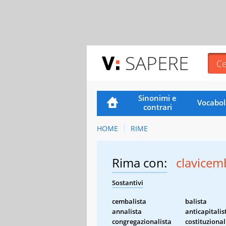
SAPERE
Sinonimi e
Vocabol
contrari
HOME
RIME
Rima con:
clavicem
Sostantivi
cembalista
balista
annalista
anticapitalis
congregazionalista
costituzional