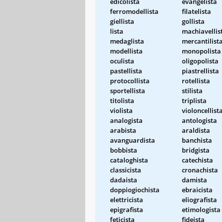
edicolista
evangelista
ferromodellista
filatelista
giellista
gollista
lista
machiavellis
medaglista
mercantilist
modellista
monopolista
oculista
oligopolista
pastellista
piastrellista
protocollista
rotellista
sportellista
stilista
titolista
triplista
violista
violoncellist
analogista
antologista
arabista
araldista
avanguardista
banchista
bobbista
bridgista
cataloghista
catechista
classicista
cronachista
dadaista
damista
doppiogiochista
ebraicista
elettricista
eliografista
epigrafista
etimologista
feticista
fideista