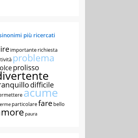
 sinonimi più ricercati
ire
importante
richiesta
problema
tività
prolisso
olce
divertente
ranquillo
difficile
acume
ermettere
fare
particolare
bello
nerme
amore
paura