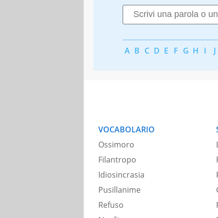
A
B
C
D
E
F
G
H
I
J
VOCABOLARIO
Ossimoro
Filantropo
Idiosincrasia
Pusillanime
Refuso