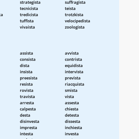
strategista
suffragista
tecnicista
teista
ta
tredicista
trotzkista
tuffista
velocipedista
vivaista
zoologista
assista
avvista
consista
contrista
dista
equidista
insista
intervista
preesista
prevista
resista
riacquista
rovista
smista
travista
vista
arresta
assesta
calpesta
chiesta
desta
detesta
disinvesta
dissesta
impresta
inchiesta
intesta
investa