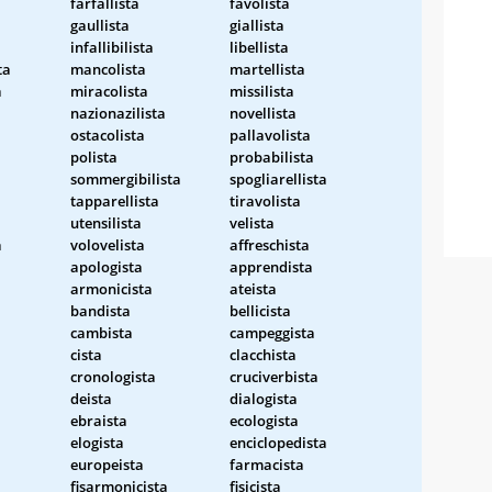
farfallista
favolista
gaullista
giallista
infallibilista
libellista
ta
mancolista
martellista
a
miracolista
missilista
nazionazilista
novellista
ostacolista
pallavolista
polista
probabilista
sommergibilista
spogliarellista
tapparellista
tiravolista
utensilista
velista
a
volovelista
affreschista
apologista
apprendista
armonicista
ateista
bandista
bellicista
cambista
campeggista
cista
clacchista
cronologista
cruciverbista
deista
dialogista
ebraista
ecologista
elogista
enciclopedista
europeista
farmacista
fisarmonicista
fisicista