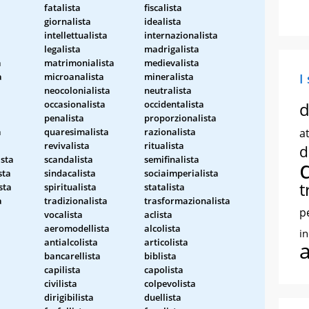
fatalista
fiscalista
giornalista
idealista
intellettualista
internazionalista
legalista
madrigalista
a
matrimonialista
medievalista
a
microanalista
mineralista
I
neocolonialista
neutralista
occasionalista
occidentalista
d
penalista
proporzionalista
a
quaresimalista
razionalista
at
revivalista
ritualista
d
sta
scandalista
semifinalista
sta
sindacalista
sociaimperialista
t
sta
spiritualista
statalista
a
tradizionalista
trasformazionalista
p
vocalista
aclista
aeromodellista
alcolista
i
antialcolista
articolista
bancarellista
biblista
capilista
capolista
civilista
colpevolista
dirigibilista
duellista