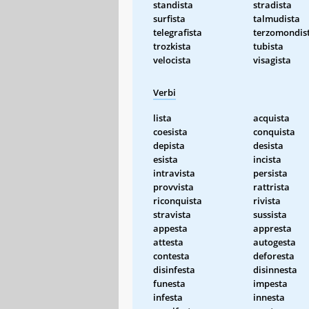
standista
stradista
surfista
talmudista
telegrafista
terzomondis
trozkista
tubista
velocista
visagista
Verbi
lista
acquista
coesista
conquista
depista
desista
esista
incista
intravista
persista
provvista
rattrista
riconquista
rivista
stravista
sussista
appesta
appresta
attesta
autogesta
contesta
deforesta
disinfesta
disinnesta
funesta
impesta
infesta
innesta