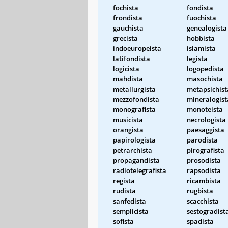
fochista
fondista
frondista
fuochista
gauchista
genealogista
grecista
hobbista
indoeuropeista
islamista
latifondista
legista
logicista
logopedista
mahdista
masochista
metallurgista
metapsichist
mezzofondista
mineralogist
monografista
monoteista
musicista
necrologista
orangista
paesaggista
papirologista
parodista
petrarchista
pirografista
propagandista
prosodista
radiotelegrafista
rapsodista
regista
ricambista
rudista
rugbista
sanfedista
scacchista
semplicista
sestogradist
sofista
spadista