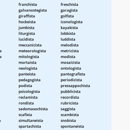
franchista
freschista
galvanostegista
garagista
giraffista
golfista
hockeista
iconologista
jumbista
kayakista
liturgista
lobbista
lucidista
luddista
meccanicista
melodista
a
meteorologista
metricista
a
mitologista
modista
mortaista
mosaicista
neologista
ontologista
panteista
pantografista
pedagogista
periodicista
podista
pressappochista
psicologista
pubblicista
reclamista
recordista
rondista
rubricista
sadomasochista
saggista
scafista
scambista
a
simultaneista
snobista
spartachista
spontaneista