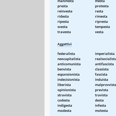
manifesta
mesta
presta
protesta
reinvesta
resta
ridesta
rimesta
ripesta
ripresta
svesta
tempesta
travesta
vesta
Aggettivi
federalista
imperialista
neocapitalista
realsocialist
anticomunista
antifascista
benvista
classista
espansionista
fascista
indecisionista
induista
liberista
malprovvist
opinionista
prevista
stravista
travista
codesta
desta
indigesta
infesta
modesta
molesta