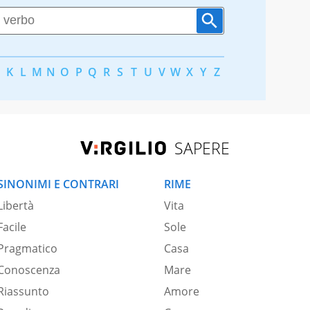
K
L
M
N
O
P
Q
R
S
T
U
V
W
X
Y
Z
SAPERE
SINONIMI E CONTRARI
RIME
Libertà
Vita
Facile
Sole
Pragmatico
Casa
Conoscenza
Mare
Riassunto
Amore