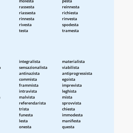
molesta
pesta
rassesta
reinnesta
riassesta
richiesta
rinnesta
rinvesta
rivesta
spodesta
testa
tramesta
integralista
materialista
a
sensazionalista
viabilista
antinazista
antiprogressista
commista
egoista
frammista
imprevista
intravista
leghista
a
malvista
mista
referendarista
sprovvista
trista
chiesta
funesta
immodesta
lesta
manifesta
onesta
questa