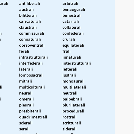
urali
antiliberali
arbitrali
australi
benaugurali
bilitterali
bimestrali
caricaturali
catarrali
i
claustrali
collaterali
i
commissurali
confederali
i
connaturali
crurali
dorsoventrali
equilaterali
ferali
frali
infrastrutturali
innaturali
i
interfederali
interstrutturali
laterali
letterali
lombosacrali
lustrali
mitrali
monoaurali
li
multiculturali
multilaterali
neurali
neutrali
i
omerali
palpebrali
pleurali
plurilaterali
presbiterali
procedurali
quadrimestrali
rostrali
sclerali
scritturali
serali
siderali