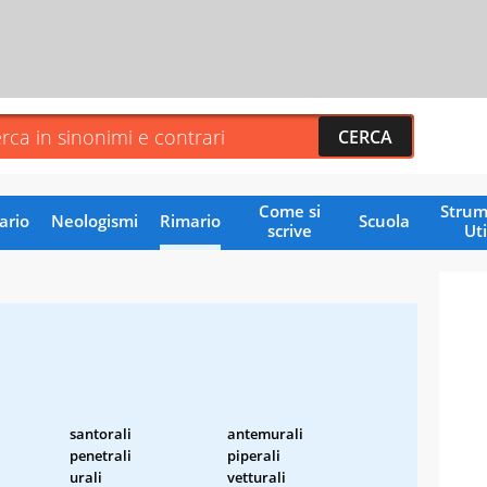
Come si
Strum
ario
Neologismi
Rimario
Scuola
scrive
Uti
santorali
antemurali
penetrali
piperali
urali
vetturali