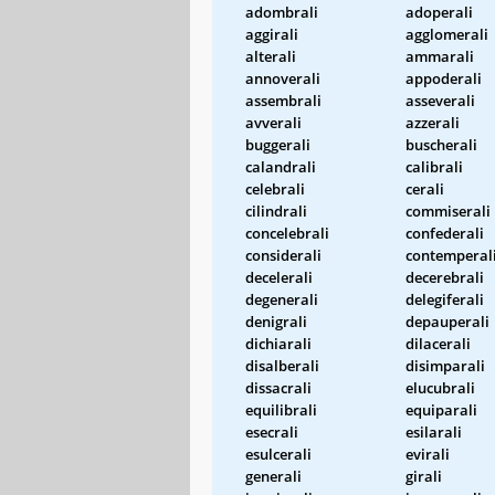
adombrali
adoperali
aggirali
agglomerali
alterali
ammarali
annoverali
appoderali
assembrali
asseverali
avverali
azzerali
buggerali
buscherali
calandrali
calibrali
celebrali
cerali
cilindrali
commiserali
concelebrali
confederali
considerali
contemperal
decelerali
decerebrali
degenerali
delegiferali
denigrali
depauperali
dichiarali
dilacerali
disalberali
disimparali
dissacrali
elucubrali
equilibrali
equiparali
esecrali
esilarali
esulcerali
evirali
generali
girali