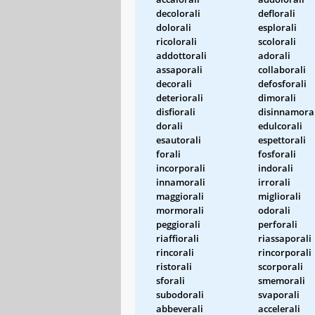
decolorali
deflorali
dolorali
esplorali
ricolorali
scolorali
addottorali
adorali
assaporali
collaborali
decorali
defosforali
deteriorali
dimorali
disfiorali
disinnamora
dorali
edulcorali
esautorali
espettorali
forali
fosforali
incorporali
indorali
innamorali
irrorali
maggiorali
migliorali
mormorali
odorali
peggiorali
perforali
riaffiorali
riassaporali
rincorali
rincorporali
ristorali
scorporali
sforali
smemorali
subodorali
svaporali
abbeverali
accelerali