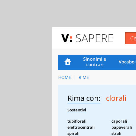
SAPERE
Sinonimi e
Vocabol
contrari
HOME
RIME
Rima con:
clorali
Sostantivi
tubiflorali
caporali
elettrocentrali
papaverali
spirali
strali