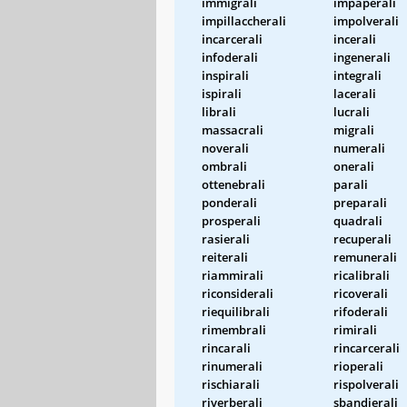
immigrali
impaperali
impillaccherali
impolverali
incarcerali
incerali
infoderali
ingenerali
inspirali
integrali
ispirali
lacerali
librali
lucrali
massacrali
migrali
noverali
numerali
ombrali
onerali
ottenebrali
parali
ponderali
preparali
prosperali
quadrali
rasierali
recuperali
reiterali
remunerali
riammirali
ricalibrali
riconsiderali
ricoverali
riequilibrali
rifoderali
rimembrali
rimirali
rincarali
rincarcerali
rinumerali
rioperali
rischiarali
rispolverali
riverberali
sbandierali