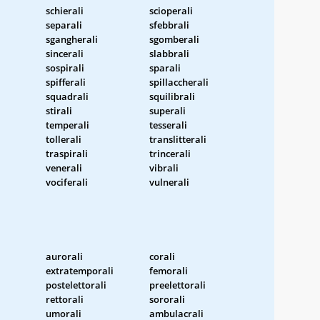
schierali
scioperali
separali
sfebbrali
sgangherali
sgomberali
sincerali
slabbrali
sospirali
sparali
spifferali
spillaccherali
squadrali
squilibrali
stirali
superali
temperali
tesserali
tollerali
translitterali
traspirali
trincerali
venerali
vibrali
vociferali
vulnerali
aurorali
corali
extratemporali
femorali
postelettorali
preelettorali
rettorali
sororali
umorali
ambulacrali