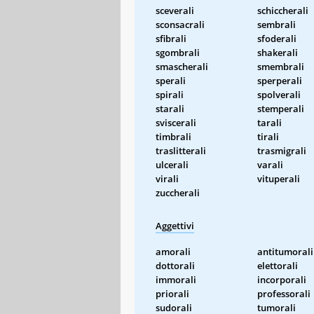
sceverali
schiccherali
sconsacrali
sembrali
sfibrali
sfoderali
sgombrali
shakerali
smascherali
smembrali
sperali
sperperali
spirali
spolverali
starali
stemperali
sviscerali
tarali
timbrali
tirali
traslitterali
trasmigrali
ulcerali
varali
virali
vituperali
zuccherali
Aggettivi
amorali
antitumorali
dottorali
elettorali
immorali
incorporali
priorali
professorali
sudorali
tumorali