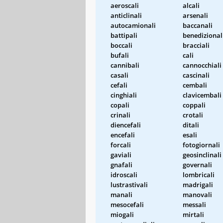
aeroscali
alcali
anticlinali
arsenali
autocamionali
baccanali
battipali
benedizional
boccali
bracciali
bufali
cali
cannibali
cannocchiali
casali
cascinali
cefali
cembali
cinghiali
clavicembali
copali
coppali
crinali
crotali
diencefali
ditali
encefali
esali
forcali
fotogiornali
gaviali
geosinclinali
gnafali
governali
idroscali
lombricali
lustrastivali
madrigali
manali
manovali
mesocefali
messali
miogali
mirtali