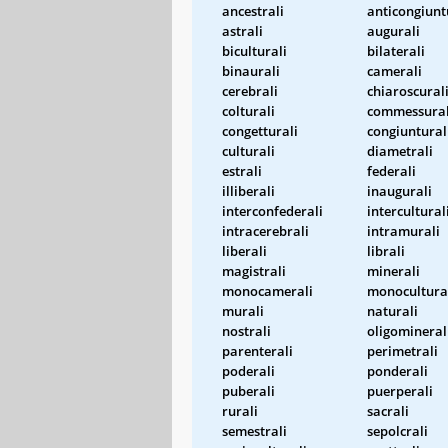
ancestrali
anticongiunt
astrali
augurali
biculturali
bilaterali
binaurali
camerali
cerebrali
chiaroscural
colturali
commessural
congetturali
congiuntural
culturali
diametrali
estrali
federali
illiberali
inaugurali
interconfederali
intercultural
intracerebrali
intramurali
liberali
librali
magistrali
minerali
monocamerali
monocultura
murali
naturali
nostrali
oligomineral
parenterali
perimetrali
poderali
ponderali
puberali
puerperali
rurali
sacrali
semestrali
sepolcrali