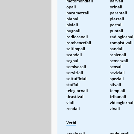
motomondiali
narvali
opali
orinali
paramezzali
parentali
pianali
piazzali
piviali
portali
pugnali
puntali
radiocanali
radiogiornal
rombencefali
rompistivali
saltimpali
sandali
scandali
schienali
segnali
semenzali
semivocali
sensali
serviziali
seviziali
sottufficiali
speziali
staffali
stivali
telegiornali
tempiali
tirastivali
tribunali
viali
videogiornal
zendali
zinali
Verbi
accalorali
addolorali