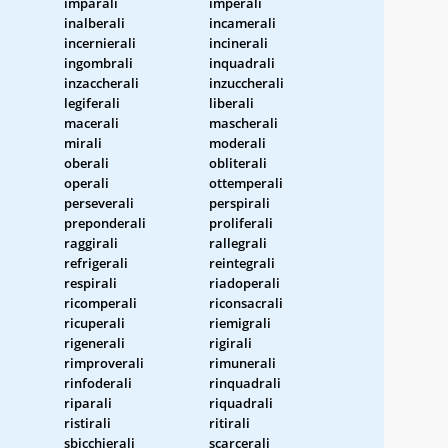
imparali
imperali
inalberali
incamerali
incernierali
incinerali
ingombrali
inquadrali
inzaccherali
inzuccherali
legiferali
liberali
macerali
mascherali
mirali
moderali
oberali
obliterali
operali
ottemperali
perseverali
perspirali
preponderali
proliferali
raggirali
rallegrali
refrigerali
reintegrali
respirali
riadoperali
ricomperali
riconsacrali
ricuperali
riemigrali
rigenerali
rigirali
rimproverali
rimunerali
rinfoderali
rinquadrali
riparali
riquadrali
ristirali
ritirali
sbicchierali
scarcerali