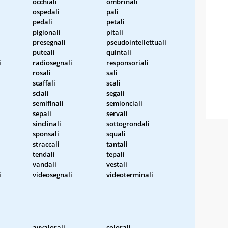
occhiali
ombrinali
ospedali
pali
pedali
petali
pigionali
pitali
presegnali
pseudointellettuali
puteali
quintali
i
radiosegnali
responsoriali
rosali
sali
scaffali
scali
sciali
segali
semifinali
semionciali
sepali
servali
sinclinali
sottogrondali
sponsali
squali
straccali
tantali
tendali
tepali
vandali
vestali
i
videosegnali
videoterminali
avvalorali
colorali