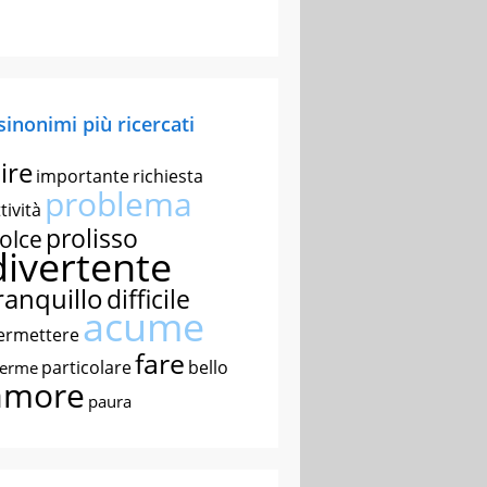
 sinonimi più ricercati
ire
importante
richiesta
problema
tività
prolisso
olce
divertente
ranquillo
difficile
acume
ermettere
fare
particolare
bello
nerme
amore
paura