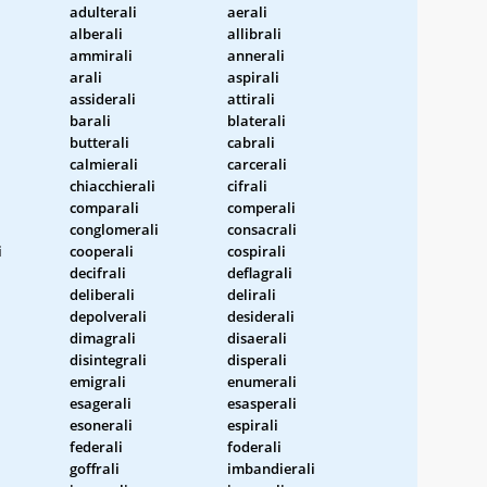
adulterali
aerali
alberali
allibrali
ammirali
annerali
arali
aspirali
assiderali
attirali
barali
blaterali
butterali
cabrali
calmierali
carcerali
chiacchierali
cifrali
comparali
comperali
conglomerali
consacrali
i
cooperali
cospirali
decifrali
deflagrali
deliberali
delirali
depolverali
desiderali
dimagrali
disaerali
disintegrali
disperali
emigrali
enumerali
esagerali
esasperali
esonerali
espirali
federali
foderali
goffrali
imbandierali