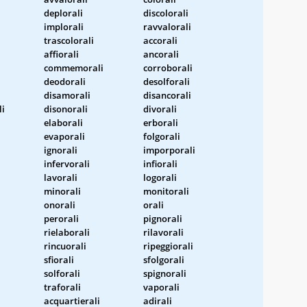
deplorali
discolorali
implorali
ravvalorali
trascolorali
accorali
affiorali
ancorali
commemorali
corroborali
deodorali
desolforali
disamorali
disancorali
li
disonorali
divorali
elaborali
erborali
evaporali
folgorali
ignorali
imporporali
infervorali
infiorali
lavorali
logorali
minorali
monitorali
onorali
orali
perorali
pignorali
rielaborali
rilavorali
rincuorali
ripeggiorali
sfiorali
sfolgorali
solforali
spignorali
traforali
vaporali
acquartierali
adirali