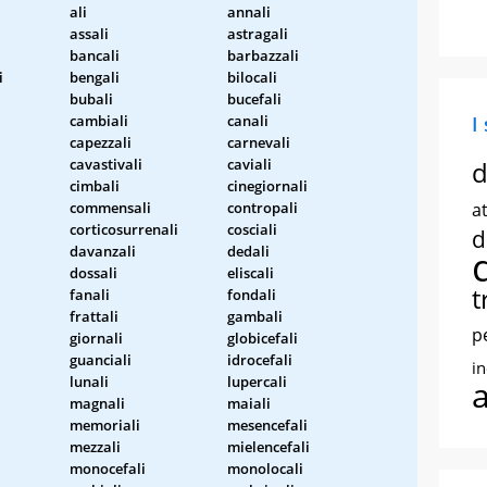
ali
annali
assali
astragali
bancali
barbazzali
i
bengali
bilocali
bubali
bucefali
cambiali
canali
I
capezzali
carnevali
cavastivali
caviali
d
cimbali
cinegiornali
commensali
contropali
at
corticosurrenali
cosciali
d
davanzali
dedali
dossali
eliscali
t
fanali
fondali
frattali
gambali
p
giornali
globicefali
guanciali
idrocefali
i
lunali
lupercali
magnali
maiali
memoriali
mesencefali
mezzali
mielencefali
monocefali
monolocali