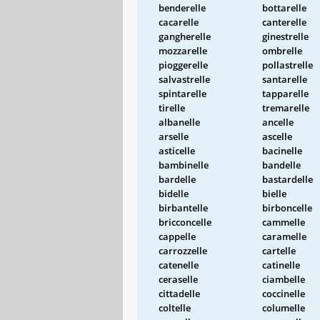
benderelle
bottarelle
cacarelle
canterelle
gangherelle
ginestrelle
mozzarelle
ombrelle
pioggerelle
pollastrelle
salvastrelle
santarelle
spintarelle
tapparelle
tirelle
tremarelle
albanelle
ancelle
arselle
ascelle
asticelle
bacinelle
bambinelle
bandelle
bardelle
bastardelle
bidelle
bielle
birbantelle
birboncelle
bricconcelle
cammelle
cappelle
caramelle
carrozzelle
cartelle
catenelle
catinelle
ceraselle
ciambelle
cittadelle
coccinelle
coltelle
columelle