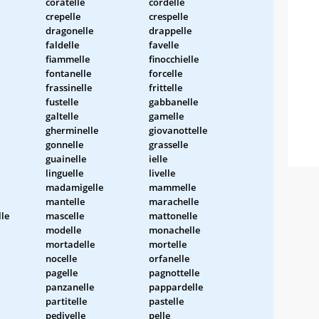
coratelle
cordelle
crepelle
crespelle
dragonelle
drappelle
faldelle
favelle
fiammelle
finocchielle
fontanelle
forcelle
frassinelle
frittelle
fustelle
gabbanelle
galtelle
gamelle
gherminelle
giovanottelle
gonnelle
grasselle
guainelle
ielle
linguelle
livelle
madamigelle
mammelle
mantelle
marachelle
le
mascelle
mattonelle
modelle
monachelle
mortadelle
mortelle
nocelle
orfanelle
pagelle
pagnottelle
panzanelle
pappardelle
partitelle
pastelle
pedivelle
pelle