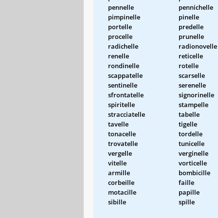
pennelle
pennichelle
pimpinelle
pinelle
portelle
predelle
procelle
prunelle
radichelle
radionovelle
renelle
reticelle
rondinelle
rotelle
scappatelle
scarselle
sentinelle
serenelle
sfrontatelle
signorinelle
spiritelle
stampelle
stracciatelle
tabelle
tavelle
tigelle
tonacelle
tordelle
trovatelle
tunicelle
vergelle
verginelle
vitelle
vorticelle
armille
bombicille
corbeille
faille
motacille
papille
sibille
spille