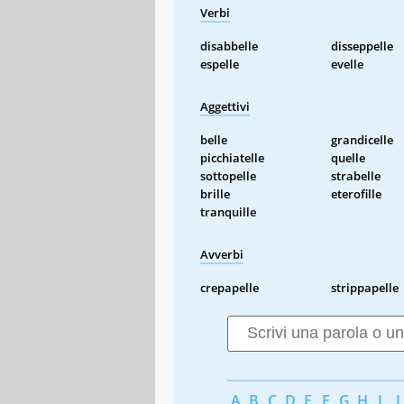
Verbi
disabbelle
disseppelle
espelle
evelle
Aggettivi
belle
grandicelle
picchiatelle
quelle
sottopelle
strabelle
brille
eterofille
tranquille
Avverbi
crepapelle
strippapelle
A
B
C
D
E
F
G
H
I
J