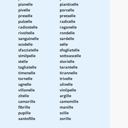
pianelle
pianticelle
pivelle
porcelle
preselle
presselle
pulzelle
radicelle
radiostelle
raganelle
rivoltelle
rondelle
sanguinelle
sardelle
scodelle
selle
sfacciatelle
sfogliatelle
similpelle
sottoascelle
stelle
storielle
tagliatelle
tarantelle
timonelle
tirannelle
tornelle
trivelle
ugnelle
ulivelle
villanelle
vinilpelle
zitelle
argille
camarille
camomille
fibrille
manille
pupille
scille
xantofille
zorille