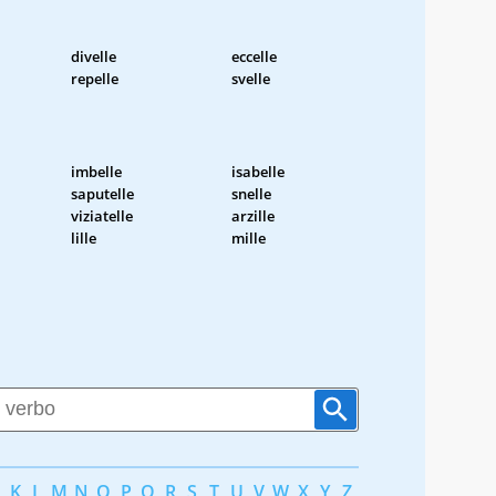
divelle
eccelle
repelle
svelle
imbelle
isabelle
saputelle
snelle
viziatelle
arzille
lille
mille
K
L
M
N
O
P
Q
R
S
T
U
V
W
X
Y
Z