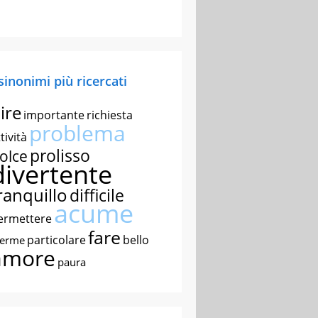
 sinonimi più ricercati
ire
importante
richiesta
problema
tività
prolisso
olce
divertente
ranquillo
difficile
acume
ermettere
fare
particolare
bello
nerme
amore
paura