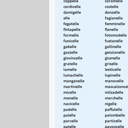
coppelle
coramelle
cordicelle
costelle
damigelle
donzelle
elle
fagianelle
fegatelle
femminelle
fintapelle
flanelle
formelle
fotomodelle
funicelle
fustanelle
gabelle
gallinelle
gazzelle
genzianelle
giovincelle
giumelle
gratelle
griselle
lamelle
lenticelle
lumachelle
lupinelle
manganelle
manovelle
martinelle
mascalzoncel
micelle
milzadelle
monelle
morchelle
navicelle
nigelle
padelle
paffutelle
palelle
palombelle
parcelle
particelle
patelle
pavoncelle