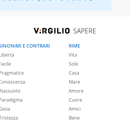
SAPERE
SINONIMI E CONTRARI
RIME
Libertà
Vita
Facile
Sole
Pragmatico
Casa
Conoscenza
Mare
Riassunto
Amore
Paradigma
Cuore
Gioia
Amici
Tristezza
Bene