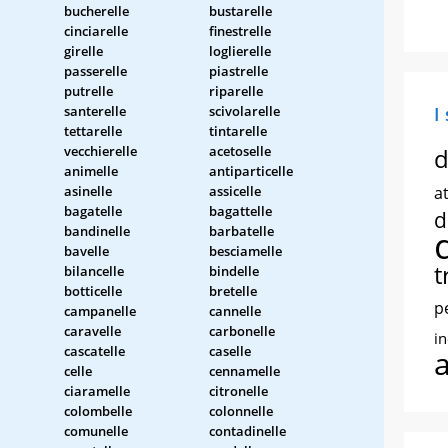
bucherelle
bustarelle
cinciarelle
finestrelle
girelle
loglierelle
passerelle
piastrelle
putrelle
riparelle
santerelle
scivolarelle
I
tettarelle
tintarelle
vecchierelle
acetoselle
d
animelle
antiparticelle
asinelle
assicelle
at
bagatelle
bagattelle
d
bandinelle
barbatelle
bavelle
besciamelle
t
bilancelle
bindelle
botticelle
bretelle
p
campanelle
cannelle
caravelle
carbonelle
i
cascatelle
caselle
celle
cennamelle
ciaramelle
citronelle
colombelle
colonnelle
comunelle
contadinelle