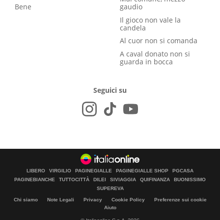
Bene
gaudio
Il gioco non vale la
candela
Al cuor non si comanda
A caval donato non si
guarda in bocca
Seguici su
LIBERO
VIRGILIO
PAGINEGIALLE
PAGINEGIALLE SHOP
PGCASA
PAGINEBIANCHE
TUTTOCITTÀ
DILEI
SIVIAGGIA
QUIFINANZA
BUONISSIMO
SUPEREVA
Chi siamo
Note Legali
Privacy
Cookie Policy
Preferenze sui cookie
Aiuto