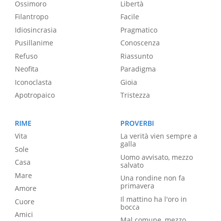
Ossimoro
Libertà
Filantropo
Facile
Idiosincrasia
Pragmatico
Pusillanime
Conoscenza
Refuso
Riassunto
Neofita
Paradigma
Iconoclasta
Gioia
Apotropaico
Tristezza
RIME
PROVERBI
Vita
La verità vien sempre a
galla
Sole
Uomo avvisato, mezzo
Casa
salvato
Mare
Una rondine non fa
primavera
Amore
Il mattino ha l'oro in
Cuore
bocca
Amici
Mal comune, mezzo