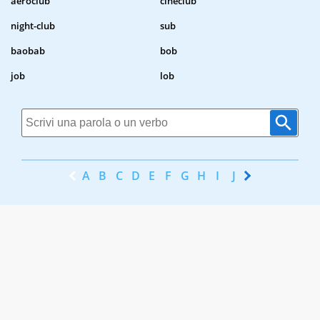
aeroclub
cineclub
night-club
sub
baobab
bob
job
lob
A
B
C
D
E
F
G
H
I
J
K
L
M
N