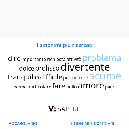
I sinonimi più ricercati
problema
dire
importante
richiesta
attività
divertente
prolisso
dolce
acume
tranquillo
difficile
permettere
amore
fare
particolare
bello
inerme
paura
SAPERE
VOCABOLARIO
SINONIMI E CONTRARI