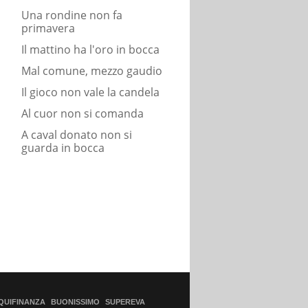
Una rondine non fa
primavera
Il mattino ha l'oro in bocca
Mal comune, mezzo gaudio
Il gioco non vale la candela
Al cuor non si comanda
A caval donato non si
guarda in bocca
QUIFINANZA
BUONISSIMO
SUPEREVA