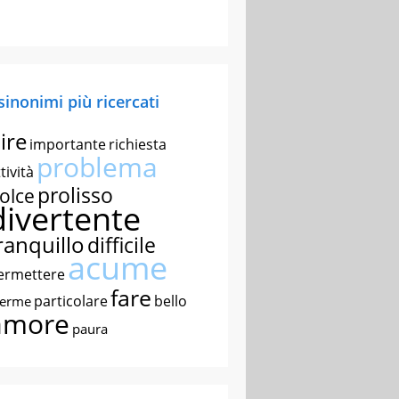
 sinonimi più ricercati
ire
importante
richiesta
problema
tività
prolisso
olce
divertente
ranquillo
difficile
acume
ermettere
fare
particolare
bello
nerme
amore
paura