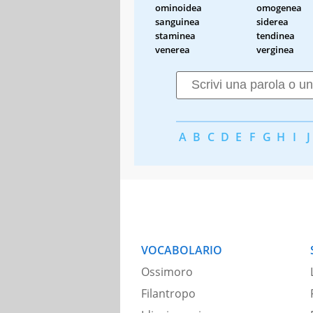
ominoidea
omogenea
sanguinea
siderea
staminea
tendinea
venerea
verginea
A
B
C
D
E
F
G
H
I
J
VOCABOLARIO
Ossimoro
Filantropo