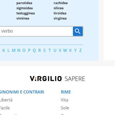
parotidea
rachidea
sigmoidea
silicea
testugginea
tiroidea
viminea
virginea
K
L
M
N
O
P
Q
R
S
T
U
V
W
X
Y
Z
SAPERE
SINONIMI E CONTRARI
RIME
Libertà
Vita
Facile
Sole