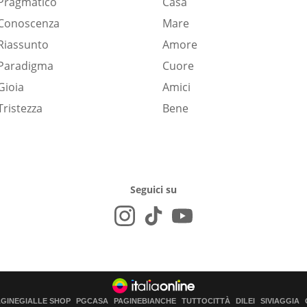
Pragmatico
Casa
Conoscenza
Mare
Riassunto
Amore
Paradigma
Cuore
Gioia
Amici
Tristezza
Bene
Seguici su
AGINEGIALLE SHOP
PGCASA
PAGINEBIANCHE
TUTTOCITTÀ
DILEI
SIVIAGGIA