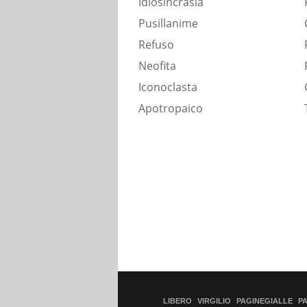
Idiosincrasia
Pusillanime
Refuso
Neofita
Iconoclasta
Apotropaico
LIBERO
VIRGILIO
PAGINEGIALLE
P