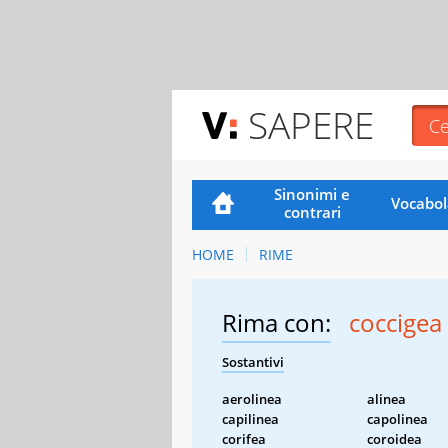
SAPERE
Sinonimi e
Vocabol
contrari
HOME
RIME
Rima con:
coccigea
Sostantivi
aerolinea
alinea
capilinea
capolinea
corifea
coroidea