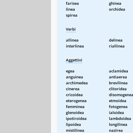
farisea
ghinea
linea
orchidea
spirea
Verbi
allinea
delinea
interlinea
riallinea
Aggettivi
egea
aclamidea
anguinea
antiaerea
archimedea
brevilinea
cinerea
clitoridea
cricoidea
disomogene
eterogenea
etmoidea
femminea
fotogenea
glenoidea
ialoidea
ipotiroidea
lambdoidea
lipoidea
longilinea
mistilinea
nazirea