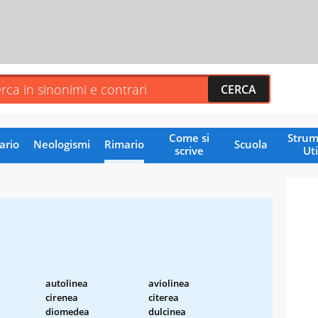
Come si
Strum
ario
Neologismi
Rimario
Scuola
scrive
Uti
autolinea
aviolinea
cirenea
citerea
diomedea
dulcinea