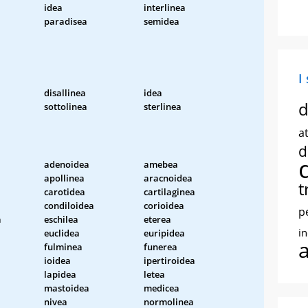
idea
interlinea
paradisea
semidea
I
disallinea
idea
d
sottolinea
sterlinea
at
d
adenoidea
amebea
apollinea
aracnoidea
t
carotidea
cartilaginea
condiloidea
corioidea
p
a
eschilea
eterea
i
euclidea
euripidea
fulminea
funerea
ioidea
ipertiroidea
lapidea
letea
mastoidea
medicea
nivea
normolinea