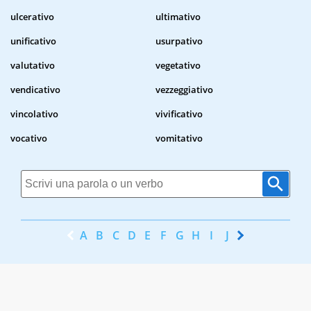
ulcerativo
ultimativo
unificativo
usurpativo
valutativo
vegetativo
vendicativo
vezzeggiativo
vincolativo
vivificativo
vocativo
vomitativo
A
B
C
D
E
F
G
H
I
J
K
L
M
N