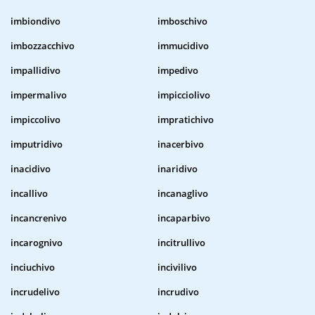
imbiondivo
imboschivo
imbozzacchivo
immucidivo
impallidivo
impedivo
impermalivo
impicciolivo
impiccolivo
impratichivo
imputridivo
inacerbivo
inacidivo
inaridivo
incallivo
incanaglivo
incancrenivo
incaparbivo
incarognivo
incitrullivo
inciuchivo
incivilivo
incrudelivo
incrudivo