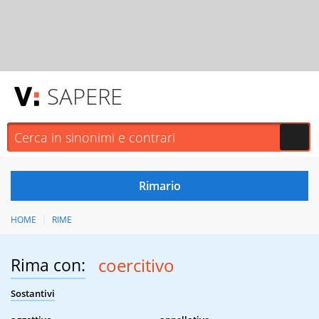
SAPERE
HOME
RIME
Rima con:
coercitivo
Sostantivi