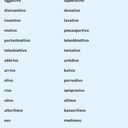
aggettivo
appellativo
disincentivo
donativo
incentivo
lavativo
motivo
pescasportivo
portaobiettivo
teleobbiettivo
teleobiettivo
tentativo
abbrivo
antidivo
arrivo
balivo
olivo
pornodivo
rivo
semprevivo
ulivo
allievo
altorilievo
bassorilievo
evo
medioevo