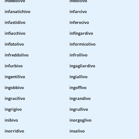
indebolivo
indolcivo
infanatichivo
infarcivo
infastidivo
inferocivo
infiacchivo
infingardivo
infistolivo
informicolivo
infreddolivo
infrollivo
infurbivo
ingagliardivo
ingentilivo
ingiallivo
ingobbivo
ingoffivo
ingracilivo
ingrandivo
ingrigivo
ingrullivo
inibivo
inorgoglivo
inorridivo
insalivo