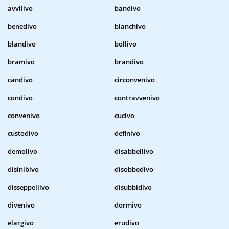
avvilivo
bandivo
benedivo
bianchivo
blandivo
bollivo
bramivo
brandivo
candivo
circonvenivo
condivo
contravvenivo
convenivo
cucivo
custodivo
definivo
demolivo
disabbellivo
disinibivo
disobbedivo
disseppellivo
disubbidivo
divenivo
dormivo
elargivo
erudivo