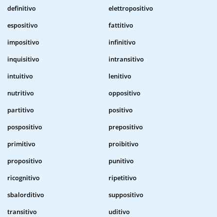
definitivo
elettropositivo
espositivo
fattitivo
impositivo
infinitivo
inquisitivo
intransitivo
intuitivo
lenitivo
nutritivo
oppositivo
partitivo
positivo
pospositivo
prepositivo
primitivo
proibitivo
propositivo
punitivo
ricognitivo
ripetitivo
sbalorditivo
suppositivo
transitivo
uditivo