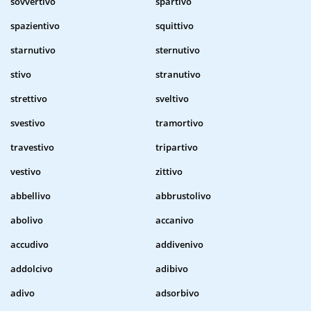
sovvertivo
spartivo
spazientivo
squittivo
starnutivo
sternutivo
stivo
stranutivo
strettivo
sveltivo
svestivo
tramortivo
travestivo
tripartivo
vestivo
zittivo
abbellivo
abbrustolivo
abolivo
accanivo
accudivo
addivenivo
addolcivo
adibivo
adivo
adsorbivo