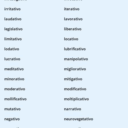
irritativo
iterativo
laudativo
lavorativo
legislativo
liberativo
limitativo
locativo
lodativo
lubrificativo
lucrativo
manipolativo
meditativo
migliorativo
minorativo
mitigativo
moderativo
modificativo
mollificativo
moltiplicativo
mutativo
narrativo
negativo
neurovegetativo