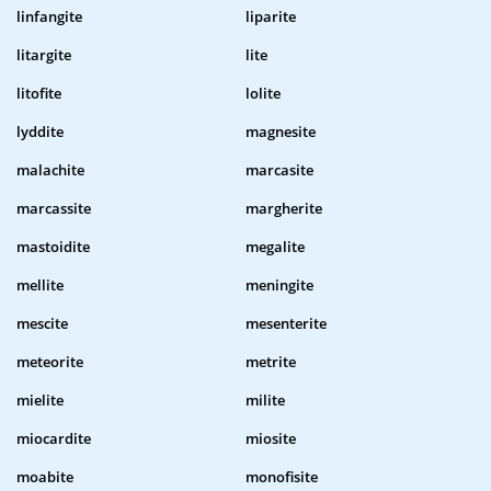
linfangite
liparite
litargite
lite
litofite
lolite
lyddite
magnesite
malachite
marcasite
marcassite
margherite
mastoidite
megalite
mellite
meningite
mescite
mesenterite
meteorite
metrite
mielite
milite
miocardite
miosite
moabite
monofisite