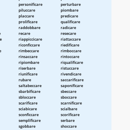
personificare
perturbare
piluccare
piombare
placcare
predicare
prolificare
qualificare
raddobbare
radicare
e
recare
resecare
e
riappiccicare
riattaccare
riconficcare
riedificare
e
rimbeccare
rimboccare
rinsaccare
rintoccare
ripiombare
riqualificare
riserbare
ristuccare
riunificare
rivendicare
rubare
saccarificare
saltabeccare
saponificare
sbarbificare
sbeccare
sbloccare
sboccare
scarificare
scarnificare
sciabicare
scialbare
sconficcare
scorificare
semplificare
serbare
sgobbare
shoccare