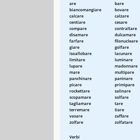
are
bare
biancomangiare
bovare
calcare
calzare
centiare
cesare
compare
contraltare
disamare
dulcamare
farfare
filonucleare
giare
golfare
isoallobare
lacunare
limitare
luminare
lupare
madonnare
mare
multipare
panchinare
paninare
picare
primipare
rockettare
salinare
scopamare
solfare
tagliamare
tare
terremare
tiare
vasare
zaffare
zolfare
zolfatare
Verbi