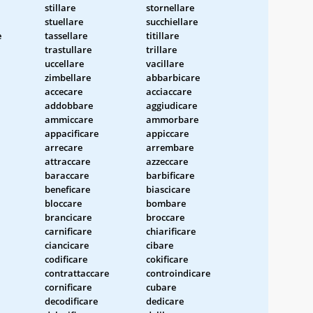
stillare
stornellare
stuellare
succhiellare
e
tassellare
titillare
trastullare
trillare
uccellare
vacillare
zimbellare
abbarbicare
accecare
acciaccare
addobbare
aggiudicare
ammiccare
ammorbare
appacificare
appiccare
arrecare
arrembare
attraccare
azzeccare
baraccare
barbificare
beneficare
biascicare
bloccare
bombare
brancicare
broccare
carnificare
chiarificare
ciancicare
cibare
codificare
cokificare
contrattaccare
controindicare
cornificare
cubare
decodificare
dedicare