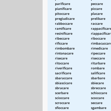
parificare
peccare
pianificare
piccare
pitoccare
placare
pregiudicare
prelibare
rabboccare
raccare
ramificare
rappacificar
resinificare
riappacificar
ribeccare
riboccare
rificcare
rimbacuccar
rimbombare
rimedicare
rintonacare
ripeccare
risecare
riseccare
ritoccare
riturbare
riverificare
rombare
sacrificare
salificare
sbaraccare
sbarbare
sbiascicare
sbiecare
sbracare
sbreccare
scerbare
schioccare
scioccare
scoccare
scroccare
seccare
sfioccare
sgambare