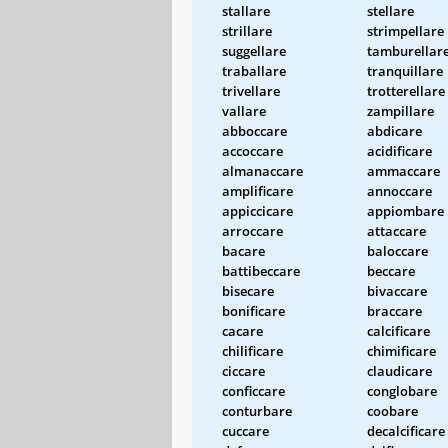
stallare
stellare
strillare
strimpellare
suggellare
tamburellar
traballare
tranquillare
trivellare
trotterellare
vallare
zampillare
abboccare
abdicare
accoccare
acidificare
almanaccare
ammaccare
amplificare
annoccare
appiccicare
appiombare
arroccare
attaccare
bacare
baloccare
battibeccare
beccare
bisecare
bivaccare
bonificare
braccare
cacare
calcificare
chilificare
chimificare
ciccare
claudicare
conficcare
conglobare
conturbare
coobare
cuccare
decalcificare