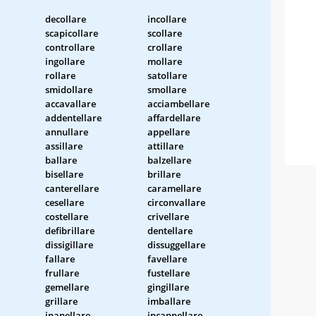
decollare
incollare
scapicollare
scollare
controllare
crollare
ingollare
mollare
rollare
satollare
smidollare
smollare
accavallare
acciambellare
addentellare
affardellare
annullare
appellare
assillare
attillare
ballare
balzellare
bisellare
brillare
canterellare
caramellare
cesellare
circonvallare
costellare
crivellare
defibrillare
dentellare
dissigillare
dissuggellare
fallare
favellare
frullare
fustellare
gemellare
gingillare
grillare
imballare
inanellare
incappellare