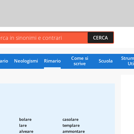
Come si
Strum
ario
Neologismi
Rimario
Scuola
scrive
Uti
bolare
casolare
lare
templare
alveare
ammontare