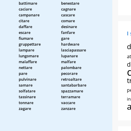
battimare
benestare
caciare
cagnare
campanare
cascare
citare
comare
daffare
desinare
escare
fanfare
I
fiumare
gare
gruppettare
hardware
d
lampare
lasciapassare
lungomare
lupanare
at
malaffare
malfare
d
nettare
palombare
pare
pecorare
t
pulvinare
retroaltare
samare
santabarbare
p
solfatare
spazzamare
tassinare
terramare
i
tonnare
vaccare
zagare
zanzare