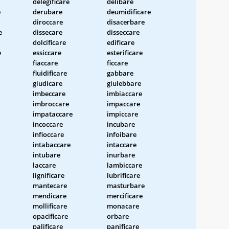
delegificare
delibare
e
derubare
deumidificare
diroccare
disacerbare
e
dissecare
disseccare
dolcificare
edificare
e
essiccare
esterificare
fiaccare
ficcare
fluidificare
gabbare
giudicare
giulebbare
imbeccare
imbiaccare
imbroccare
impaccare
impataccare
impiccare
incoccare
incubare
infioccare
infoibare
intabaccare
intaccare
intubare
inurbare
laccare
lambiccare
lignificare
lubrificare
mantecare
masturbare
mendicare
mercificare
mollificare
monacare
opacificare
orbare
palificare
panificare