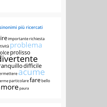
 sinonimi più ricercati
ire
importante
richiesta
problema
tività
prolisso
olce
divertente
ranquillo
difficile
acume
ermettere
fare
particolare
bello
nerme
amore
paura