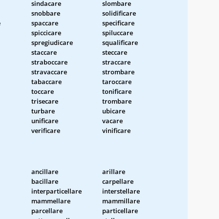
sindacare
slombare
snobbare
solidificare
e
spaccare
specificare
spiccicare
spiluccare
spregiudicare
squalificare
staccare
steccare
straboccare
straccare
stravaccare
strombare
tabaccare
taroccare
toccare
tonificare
trisecare
trombare
turbare
ubicare
unificare
vacare
verificare
vinificare
ancillare
arillare
bacillare
carpellare
interparticellare
interstellare
mammellare
mammillare
parcellare
particellare