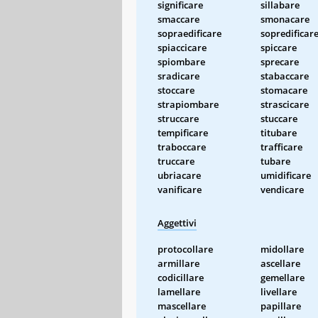
significare
sillabare
smaccare
smonacare
sopraedificare
sopredificar
spiaccicare
spiccare
spiombare
sprecare
sradicare
stabaccare
stoccare
stomacare
strapiombare
strascicare
struccare
stuccare
tempificare
titubare
traboccare
trafficare
truccare
tubare
ubriacare
umidificare
vanificare
vendicare
Aggettivi
protocollare
midollare
armillare
ascellare
codicillare
gemellare
lamellare
livellare
mascellare
papillare