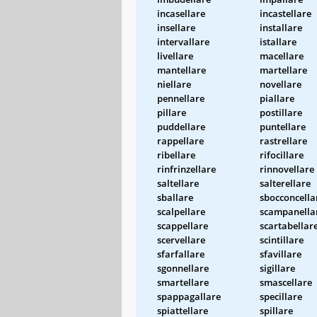
incasellare
incastellare
insellare
installare
intervallare
istallare
livellare
macellare
mantellare
martellare
niellare
novellare
pennellare
piallare
pillare
postillare
puddellare
puntellare
rappellare
rastrellare
ribellare
rifocillare
rinfrinzellare
rinnovellare
saltellare
salterellare
sballare
sbocconcella
scalpellare
scampanella
scappellare
scartabellar
scervellare
scintillare
sfarfallare
sfavillare
sgonnellare
sigillare
smartellare
smascellare
spappagallare
specillare
spiattellare
spillare