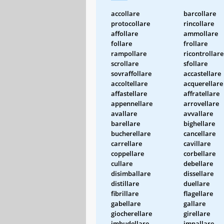
accollare
barcollare
protocollare
rincollare
affollare
ammollare
follare
frollare
rampollare
ricontrollare
scrollare
sfollare
sovraffollare
accastellare
accoltellare
acquerellare
affastellare
affratellare
appennellare
arrovellare
avallare
avvallare
barellare
bighellare
bucherellare
cancellare
carrellare
cavillare
coppellare
corbellare
cullare
debellare
disimballare
dissellare
distillare
duellare
fibrillare
flagellare
gabellare
gallare
giocherellare
girellare
imbudellare
impallare