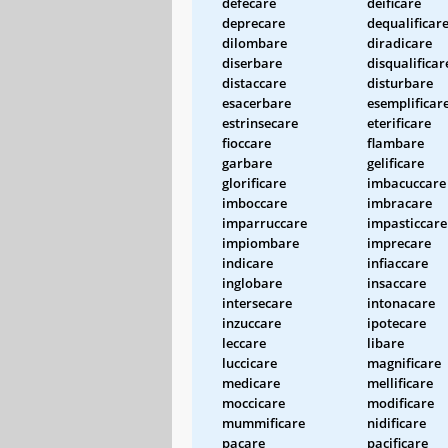
defecare
deificare
deprecare
dequalificar
dilombare
diradicare
diserbare
disqualificar
distaccare
disturbare
esacerbare
esemplificar
estrinsecare
eterificare
fioccare
flambare
garbare
gelificare
glorificare
imbacuccare
imboccare
imbracare
imparruccare
impasticcare
impiombare
imprecare
indicare
infiaccare
inglobare
insaccare
intersecare
intonacare
inzuccare
ipotecare
leccare
libare
luccicare
magnificare
medicare
mellificare
moccicare
modificare
mummificare
nidificare
pacare
pacificare