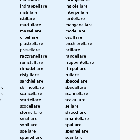
indrappellare
ingioiellare
instillare
interpellare
istillare
lardellare
maciullare
manganellare
massellare
modellare
orpellare
oscillare
piastrellare
picchierellare
presellare
prillare
raggranellare
randellare
reinstallare
riappuntellare
rimodellare
rimpallare
risigillare
rullare
sarchiellare
sbaccellare
re
sbrindellare
sbudellare
re
scancellare
scannellare
e
scartellare
scavallare
scodellare
sellare
sfornellare
sfracellare
smallare
smantellare
sobillare
spallare
spellare
spennellare
spuntellare
squillare