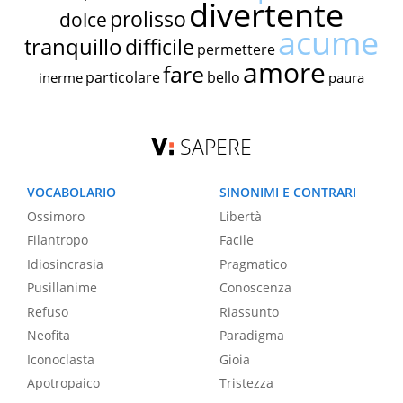
divertente
prolisso
dolce
acume
tranquillo
difficile
permettere
amore
fare
particolare
bello
inerme
paura
SAPERE
VOCABOLARIO
SINONIMI E CONTRARI
Ossimoro
Libertà
Filantropo
Facile
Idiosincrasia
Pragmatico
Pusillanime
Conoscenza
Refuso
Riassunto
Neofita
Paradigma
Iconoclasta
Gioia
Apotropaico
Tristezza