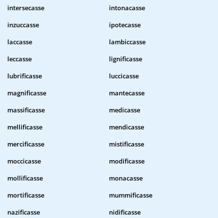
intersecasse
intonacasse
inzuccasse
ipotecasse
laccasse
lambiccasse
leccasse
lignificasse
lubrificasse
luccicasse
magnificasse
mantecasse
massificasse
medicasse
mellificasse
mendicasse
mercificasse
mistificasse
moccicasse
modificasse
mollificasse
monacasse
mortificasse
mummificasse
nazificasse
nidificasse