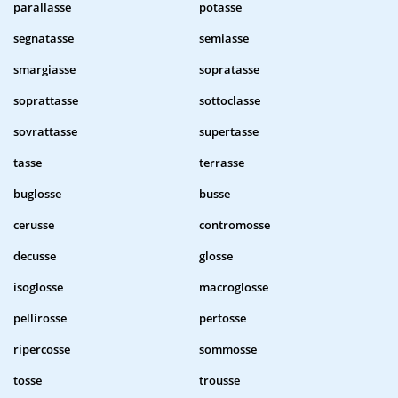
parallasse
potasse
segnatasse
semiasse
smargiasse
sopratasse
soprattasse
sottoclasse
sovrattasse
supertasse
tasse
terrasse
buglosse
busse
cerusse
contromosse
decusse
glosse
isoglosse
macroglosse
pellirosse
pertosse
ripercosse
sommosse
tosse
trousse