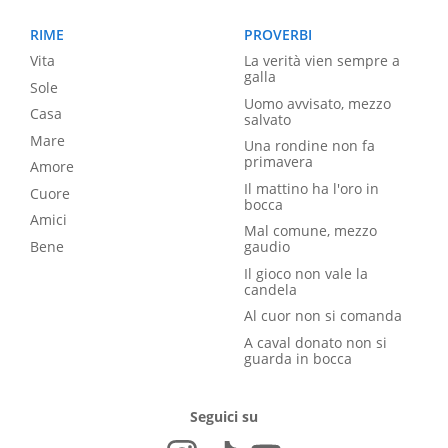
RIME
PROVERBI
Vita
La verità vien sempre a
galla
Sole
Uomo avvisato, mezzo
Casa
salvato
Mare
Una rondine non fa
primavera
Amore
Il mattino ha l'oro in
Cuore
bocca
Amici
Mal comune, mezzo
Bene
gaudio
Il gioco non vale la
candela
Al cuor non si comanda
A caval donato non si
guarda in bocca
Seguici su