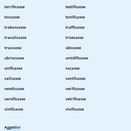
terrificasse
testificasse
toccasse
tonificasse
traboccasse
trafficasse
travalicasse
trisecasse
truccasse
ubicasse
ubriacasse
umidificasse
unificasse
vacasse
valicasse
vanificasse
vendicasse
verificasse
versificasse
vetrificasse
vinificasse
vivificasse
Aggettivi