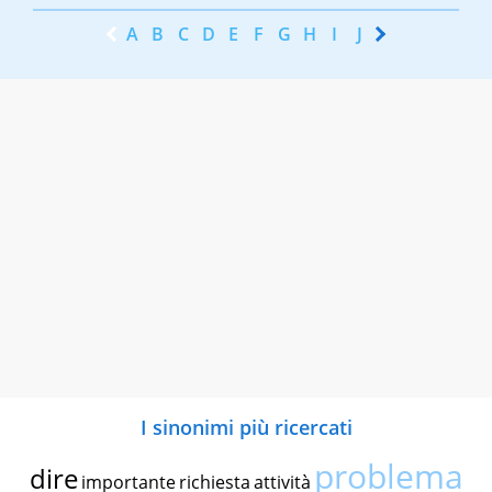
A
B
C
D
E
F
G
H
I
J
K
L
M
N
I sinonimi più ricercati
problema
dire
importante
richiesta
attività