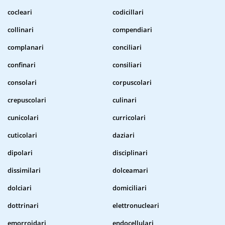
cocleari
codicillari
collinari
compendiari
complanari
conciliari
confinari
consiliari
consolari
corpuscolari
crepuscolari
culinari
cunicolari
curricolari
cuticolari
daziari
dipolari
disciplinari
dissimilari
dolceamari
dolciari
domiciliari
dottrinari
elettronucleari
emorroidari
endocellulari