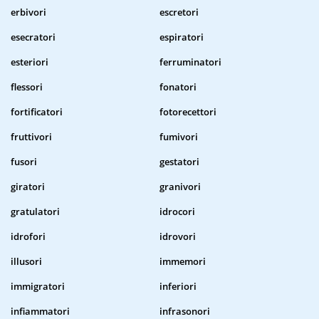
erbivori
escretori
esecratori
espiratori
esteriori
ferruminatori
flessori
fonatori
fortificatori
fotorecettori
fruttivori
fumivori
fusori
gestatori
giratori
granivori
gratulatori
idrocori
idrofori
idrovori
illusori
immemori
immigratori
inferiori
infiammatori
infrasonori