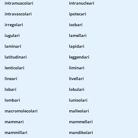
intramuscolari
intranucleari
intravascolari
ipotecari
irregolari
isobari
iugulari
lamellari
laminari
lapidari
latitudinari
leggendari
lenticolari
liminari
lineari
livellari
lobari
lobulari
lombari
lunisolari
macromolecolari
malleolari
mammari
mammellari
mammillari
mandibolari