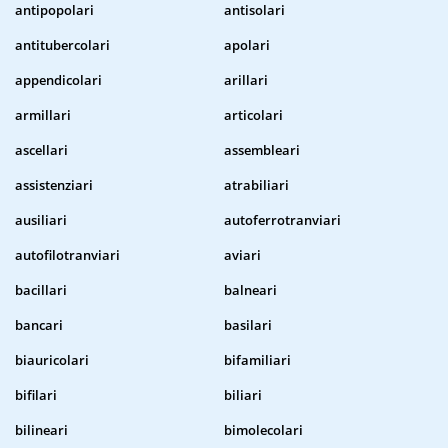
antipopolari
antisolari
antitubercolari
apolari
appendicolari
arillari
armillari
articolari
ascellari
assembleari
assistenziari
atrabiliari
ausiliari
autoferrotranviari
autofilotranviari
aviari
bacillari
balneari
bancari
basilari
biauricolari
bifamiliari
bifilari
biliari
bilineari
bimolecolari