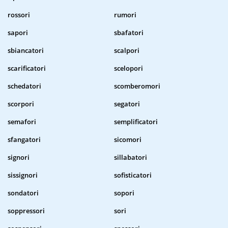
rossori
rumori
sapori
sbafatori
sbiancatori
scalpori
scarificatori
scelopori
schedatori
scomberomori
scorpori
segatori
semafori
semplificatori
sfangatori
sicomori
signori
sillabatori
sissignori
sofisticatori
sondatori
sopori
soppressori
sori