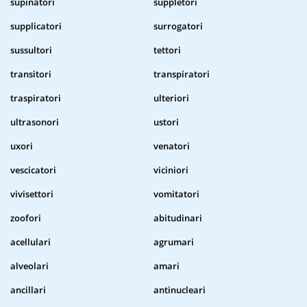
supinatori
suppletori
supplicatori
surrogatori
sussultori
tettori
transitori
transpiratori
traspiratori
ulteriori
ultrasonori
ustori
uxori
venatori
vescicatori
viciniori
vivisettori
vomitatori
zoofori
abitudinari
acellulari
agrumari
alveolari
amari
ancillari
antinucleari