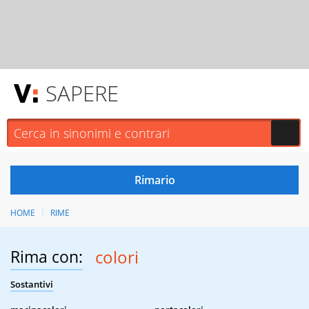
SAPERE
HOME
RIME
Rima con:
colori
Sostantivi