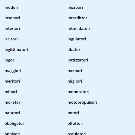
inodori
insapori
insonori
interdittori
interiori
intimidatori
irrisori
iugulatori
legittimatori
libatori
logori
lottizzatori
maggiori
memori
meritori
migliori
minori
monorotori
moratori
motopropulsori
natatori
notori
obbligatori
olfattori
onnivori
osculatori