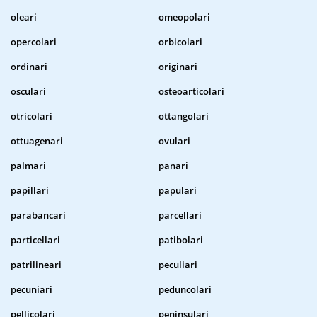
oleari
omeopolari
opercolari
orbicolari
ordinari
originari
osculari
osteoarticolari
otricolari
ottangolari
ottuagenari
ovulari
palmari
panari
papillari
papulari
parabancari
parcellari
particellari
patibolari
patrilineari
peculiari
pecuniari
peduncolari
pellicolari
peninsulari