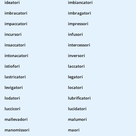
ideatori
imbiancatori
imbracatori
imbragatori
impaccatori
impressori
incursori
infusori
insaccatori
intercessori
intonacatori
inversori
istiofori
laccatori
lastricatori
legatori
levigatori
locatori
lodatori
lubrificatori
luccicori
lucidatori
mallevadori
malumori
manomissori
maori