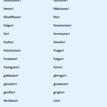
falsificatori
faticatori
femori
fideiussori
filodiffusori
fiori
folgori
fonoincisori
fori
fornicatori
fosfori
fotofori
fotoincisori
fragori
frodatori
fulgori
fumigatori
furori
gabbatori
ghirigori
giocatori
giustacori
gonfiori
grigiori
ibridatori
icori