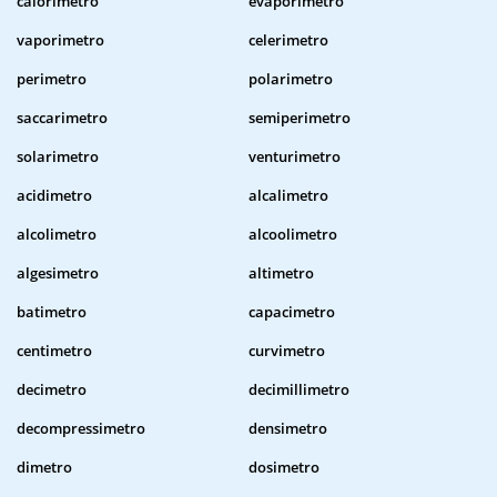
calorimetro
evaporimetro
vaporimetro
celerimetro
perimetro
polarimetro
saccarimetro
semiperimetro
solarimetro
venturimetro
acidimetro
alcalimetro
alcolimetro
alcoolimetro
algesimetro
altimetro
batimetro
capacimetro
centimetro
curvimetro
decimetro
decimillimetro
decompressimetro
densimetro
dimetro
dosimetro