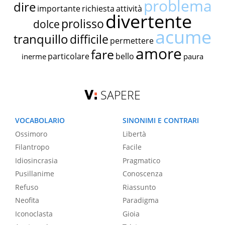
problema
dire
importante
richiesta
attività
divertente
prolisso
dolce
acume
tranquillo
difficile
permettere
amore
fare
particolare
bello
inerme
paura
SAPERE
VOCABOLARIO
SINONIMI E CONTRARI
Ossimoro
Libertà
Filantropo
Facile
Idiosincrasia
Pragmatico
Pusillanime
Conoscenza
Refuso
Riassunto
Neofita
Paradigma
Iconoclasta
Gioia