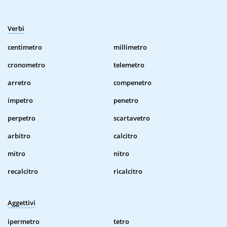
Verbi
centimetro
millimetro
cronometro
telemetro
arretro
compenetro
impetro
penetro
perpetro
scartavetro
arbitro
calcitro
mitro
nitro
recalcitro
ricalcitro
Aggettivi
ipermetro
tetro