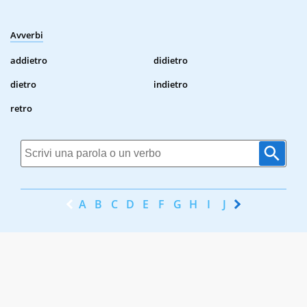
Avverbi
addietro
didietro
dietro
indietro
retro
A
B
C
D
E
F
G
H
I
J
K
L
M
N