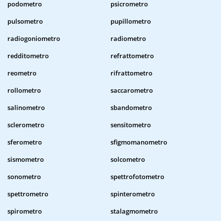
podometro
psicrometro
pulsometro
pupillometro
radiogoniometro
radiometro
redditometro
refrattometro
reometro
rifrattometro
rollometro
saccarometro
salinometro
sbandometro
sclerometro
sensitometro
sferometro
sfigmomanometro
sismometro
solcometro
sonometro
spettrofotometro
spettrometro
spinterometro
spirometro
stalagmometro