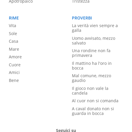
Apotropaico
Tristezza
RIME
PROVERBI
Vita
La verità vien sempre a
galla
Sole
Uomo avvisato, mezzo
Casa
salvato
Mare
Una rondine non fa
primavera
Amore
Il mattino ha l'oro in
Cuore
bocca
Amici
Mal comune, mezzo
Bene
gaudio
Il gioco non vale la
candela
Al cuor non si comanda
A caval donato non si
guarda in bocca
Seguici su