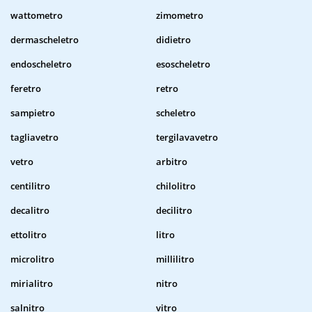
wattometro
zimometro
dermascheletro
didietro
endoscheletro
esoscheletro
feretro
retro
sampietro
scheletro
tagliavetro
tergilavavetro
vetro
arbitro
centilitro
chilolitro
decalitro
decilitro
ettolitro
litro
microlitro
millilitro
mirialitro
nitro
salnitro
vitro