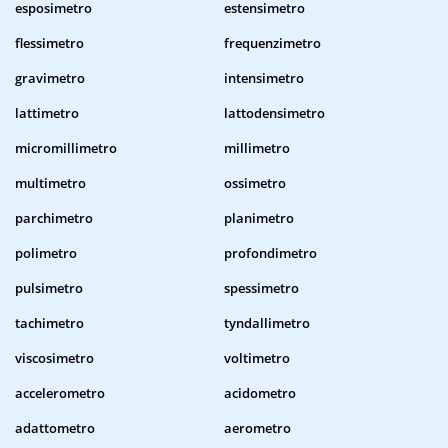
esposimetro
estensimetro
flessimetro
frequenzimetro
gravimetro
intensimetro
lattimetro
lattodensimetro
micromillimetro
millimetro
multimetro
ossimetro
parchimetro
planimetro
polimetro
profondimetro
pulsimetro
spessimetro
tachimetro
tyndallimetro
viscosimetro
voltimetro
accelerometro
acidometro
adattometro
aerometro