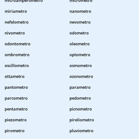
microamperometro
micrometro
miriametro
nanometro
nefelometro
nevometro
nivometro
odometro
odontometro
oleometro
ombrometro
optometro
oscillometro
osmometro
ottametro
ozonometro
pantometro
parametro
parcometro
pedometro
pentametro
picnometro
piezometro
pireliometro
pirometro
pluviometro