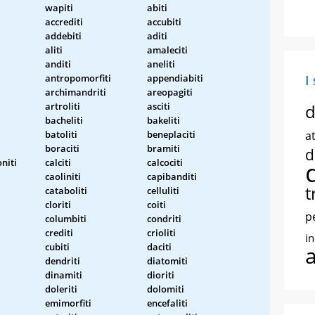
wapiti
abiti
accrediti
accubiti
addebiti
aditi
aliti
amaleciti
anditi
aneliti
antropomorfiti
appendiabiti
I
archimandriti
areopagiti
artroliti
asciti
d
bacheliti
bakeliti
batoliti
beneplaciti
at
boraciti
bramiti
d
niti
calciti
calcociti
caoliniti
capibanditi
t
cataboliti
celluliti
cloriti
coiti
p
columbiti
condriti
crediti
crioliti
i
cubiti
daciti
dendriti
diatomiti
dinamiti
dioriti
doleriti
dolomiti
emimorfiti
encefaliti