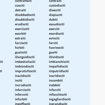
contraffaiti
contraiti
cuociti
custodisciti
detraiti
disecciti
disobbedisciti
dispiaciti
disubbidisciti
dubiti
erudisciti
esaudisciti
esercisciti
eserciti
esorbiti
esordisciti
estraiti
evinciti
farcisciti
farciti
forbiti
fuoriesciti
guaisciti
guaiti
illanguidisciti
illividisciti
iti
imbestialisciti
imbianchisciti
imbiondisciti
impallidisciti
ti
impratichisciti
imputridisciti
inacidisciti
inaridisciti
inciti
incombiti
incrudisciti
indebiti
infarcisciti
infarciti
inferociti
infiacchisciti
infurbiti
ingagliardisciti
ingoffisciti
ingrandisciti