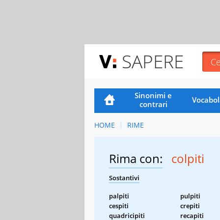
SAPERE
Sinonimi e
Vocabol
contrari
HOME
RIME
Rima con:
colpiti
Sostantivi
palpiti
pulpiti
cespiti
crepiti
quadricipiti
recapiti