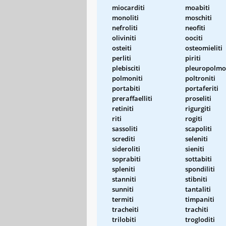
miocarditi
moabiti
monoliti
moschiti
nefroliti
neofiti
oliviniti
oociti
osteiti
osteomieliti
perliti
piriti
plebisciti
pleuropolmo
polmoniti
poltroniti
portabiti
portaferiti
preraffaelliti
proseliti
retiniti
rigurgiti
riti
rogiti
sassoliti
scapoliti
screditi
seleniti
sideroliti
sieniti
soprabiti
sottabiti
spleniti
spondiliti
stanniti
stibniti
sunniti
tantaliti
termiti
timpaniti
tracheiti
trachiti
trilobiti
trogloditi