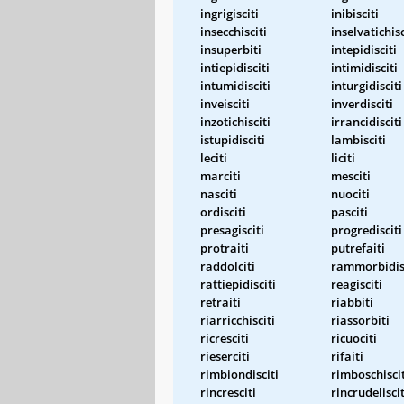
ingrigisciti
inibisciti
insecchisciti
inselvatichisc
insuperbiti
intepidisciti
intiepidisciti
intimidisciti
intumidisciti
inturgidisciti
inveisciti
inverdisciti
inzotichisciti
irrancidisciti
istupidisciti
lambisciti
leciti
liciti
marciti
mesciti
nasciti
nuociti
ordisciti
pasciti
presagisciti
progredisciti
protraiti
putrefaiti
raddolciti
rammorbidisc
rattiepidisciti
reagisciti
retraiti
riabbiti
riarricchisciti
riassorbiti
ricresciti
ricuociti
rieserciti
rifaiti
rimbiondisciti
rimboschiscit
rincresciti
rincrudeliscit