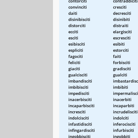
contorciti
contraddiciti
convinciti
cresciti
daiti
decresciti
disinibisciti
disinibiti
distorciti
distraiti
ecciti
elargisciti
esciti
escresciti
esibisciti
esibiti
espliciti
estorciti
fagociti
faiti
feliciti
forbisciti
giaciti
gradisciti
gualcisciti
gualciti
imbandisciti
imbastardisc
imbibisciti
imbibiti
impedisciti
impermalisci
inacerbisciti
inacerbiti
incaparbisciti
incaparbiti
incresciti
incrudelisciti
indolcisciti
indolciti
infastidisciti
inferocisciti
infingardisciti
infurbisciti
ingobbisciti
ingobbiti