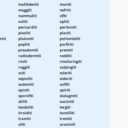
molibdeniti
moniti
muggiti
nefriti
nummuliti
ofiti
ooliti
opliti
pericarditi
peritoniti
pisoliti
placiti
niti
plutoniti
poliomieliti
popliti
porfiriti
preadamiti
premiti
radiodermiti
redditi
riniti
rinofaringiti
ruggiti
salpingiti
sciti
scleriti
sepioliti
sideriti
sodomiti
solfiti
spiniti
spiriti
sporofiti
stalagmiti
stiliti
succiniti
teodoliti
tergiti
tiroiditi
tonsilliti
tramiti
tremiti
uliti
uraniniti