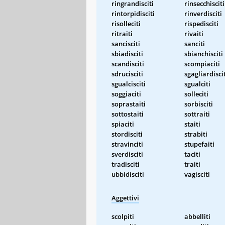
ringrandisciti
rinsecchisciti
rintorpidisciti
rinverdisciti
risolleciti
rispedisciti
ritraiti
rivaiti
sancisciti
sanciti
sbiadisciti
sbianchisciti
scandisciti
scompiaciti
sdrucisciti
sgagliardisci
sgualcisciti
sgualciti
soggiaciti
solleciti
soprastaiti
sorbisciti
sottostaiti
sottraiti
spiaciti
staiti
stordisciti
strabiti
stravinciti
stupefaiti
sverdisciti
taciti
tradisciti
traiti
ubbidisciti
vagisciti
Aggettivi
scolpiti
abbelliti