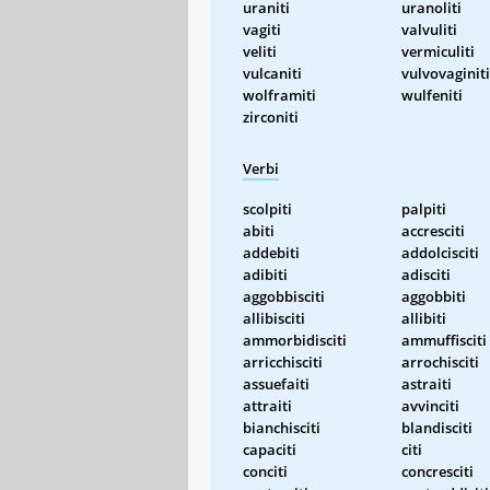
uraniti
uranoliti
vagiti
valvuliti
veliti
vermiculiti
vulcaniti
vulvovaginiti
wolframiti
wulfeniti
zirconiti
Verbi
scolpiti
palpiti
abiti
accresciti
addebiti
addolcisciti
adibiti
adisciti
aggobbisciti
aggobbiti
allibisciti
allibiti
ammorbidisciti
ammuffisciti
arricchisciti
arrochisciti
assuefaiti
astraiti
attraiti
avvinciti
bianchisciti
blandisciti
capaciti
citi
conciti
concresciti