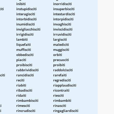
inibiti
inorridisciti
iti
instupidisciti
insuperbisciti
interagisciti
intestardisciti
intorbidisciti
intorpidisciti
inumidisciti
invaghisciti
invigliacchisciti
inviscidisciti
irrigidisciti
irruvidisciti
lambiti
largisciti
liquefaiti
malediciti
muffisciti
muggisciti
obbedisciti
orbiti
piaciti
precuociti
proibisciti
proibiti
rabbrividisciti
raddolcisciti
iti
rancidisciti
rarefaiti
reciti
regredisciti
riabiti
riapplaudisciti
ribadisciti
ricontraiti
ridaiti
riesciti
rimbambisciti
rimbambiti
i
rimesciti
rinasciti
i
rincrudisciti
ringagliardisciti