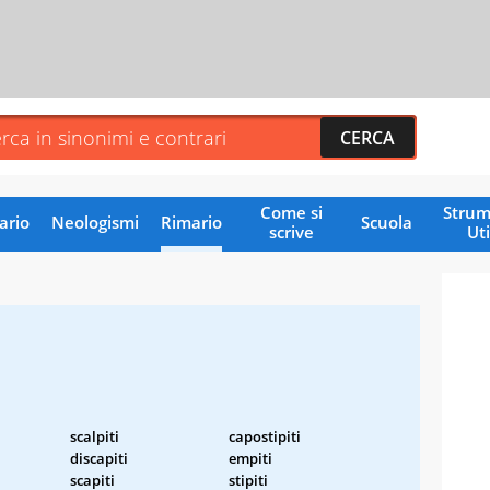
Come si
Strum
ario
Neologismi
Rimario
Scuola
scrive
Uti
scalpiti
capostipiti
discapiti
empiti
scapiti
stipiti