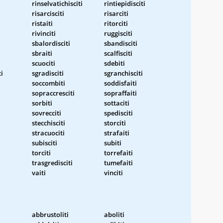
rinselvatichisciti
rintiepidisciti
risarcisciti
risarciti
ristaiti
ritorciti
rivinciti
ruggisciti
sbalordisciti
sbandisciti
sbraiti
scalfisciti
scuociti
sdebiti
ti
sgradisciti
sgranchisciti
soccombiti
soddisfaiti
sopraccresciti
sopraffaiti
sorbiti
sottaciti
sovrecciti
spedisciti
stecchisciti
storciti
stracuociti
strafaiti
subisciti
subiti
torciti
torrefaiti
trasgredisciti
tumefaiti
vaiti
vinciti
abbrustoliti
aboliti