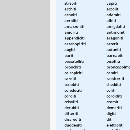
strepiti
vapiti
acchiti
accoliti
aconiti
adamiti
aeroliti
albiti
amazzoniti
amigdaliti
anidriti
antimoniti
appendiciti
aragoniti
arsenopiriti
arteriti
augiti
autuniti
bariti
barnabiti
biosatelliti
bisolfiti
bronchiti
broncopolmo
calcopiriti
camiti
carditi
cassiteriti
cenobiti
chedditi
coledociti
coliti
corditi
coroiditi
crisoliti
cromiti
decubiti
demeriti
difteriti
digiti
discrediti
diti
duodeniti
elettroliti