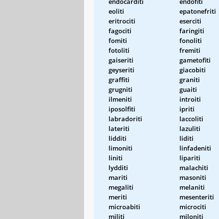
endocarditi
endofiti
eoliti
epatonefriti
eritrociti
eserciti
fagociti
faringiti
fomiti
fonoliti
fotoliti
fremiti
gaiseriti
gametofiti
geyseriti
giacobiti
graffiti
graniti
grugniti
guaiti
ilmeniti
introiti
iposolfiti
ipriti
labradoriti
laccoliti
lateriti
lazuliti
lidditi
liditi
limoniti
linfadeniti
liniti
lipariti
lydditi
malachiti
mariti
masoniti
megaliti
melaniti
meriti
mesenteriti
microabiti
microciti
militi
miloniti