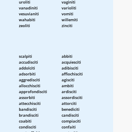
uroliti
vaginiti
vanadiniti
varioliti
vesuvianiti
vomiti
wahabiti
willemiti
zeoliti
zinciti
scalpiti
abbiti
accudisciti
acquiesciti
addolciti
adibisciti
adsorbiti
affiochisciti
aggredisciti
agisciti
allocchisciti
ambiti
approfondisciti
ardisciti
assorbiti
assordisciti
attecchisciti
attorciti
bandisciti
benediciti
brandisciti
candisciti
coabiti
compiaciti
condisciti
confaiti