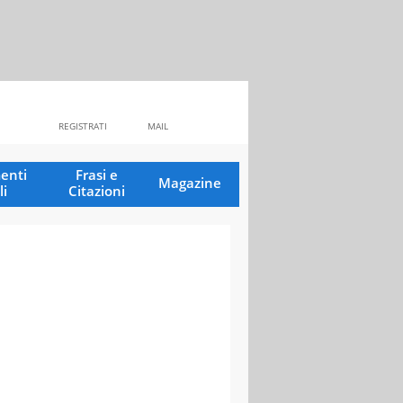
REGISTRATI
MAIL
enti
Frasi e
Magazine
li
Citazioni