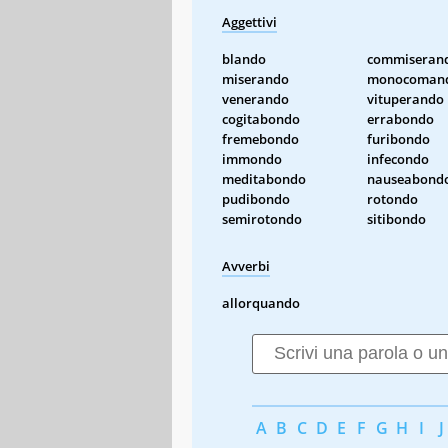
Aggettivi
blando
commiseran
miserando
monocoman
venerando
vituperando
cogitabondo
errabondo
fremebondo
furibondo
immondo
infecondo
meditabondo
nauseabond
pudibondo
rotondo
semirotondo
sitibondo
Avverbi
allorquando
A
B
C
D
E
F
G
H
I
J