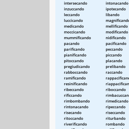
intersecando
intonacando
inzuccando
ipotecando
leccando
libando
luccicando
magnificand
medicando
mellificando
moccicando
modificando
mummificando
nidificando
pacando
pacificando
parificando
peccando
pianificando
piccando
pitoccando
placando
pregiudicando
prelibando
rabboccando
raccando
ramificando
rappacifican
resinificando
riappacifica
ribeccando
riboccando
rificcando
rimbacucca
rimbombando
rimedicando
rintonacando
ripeccando
risecando
riseccando
ritoccando
riturbando
riverificando
rombando