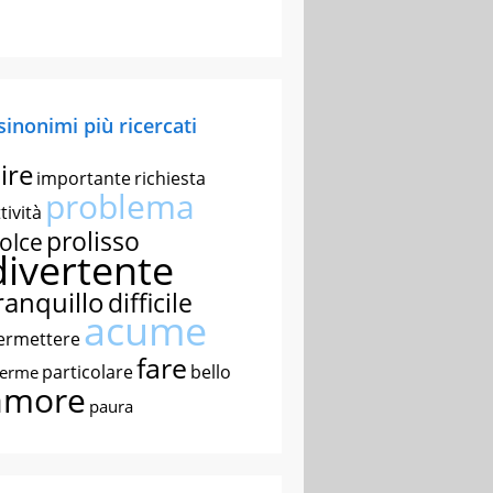
 sinonimi più ricercati
ire
importante
richiesta
problema
tività
prolisso
olce
divertente
ranquillo
difficile
acume
ermettere
fare
particolare
bello
nerme
amore
paura