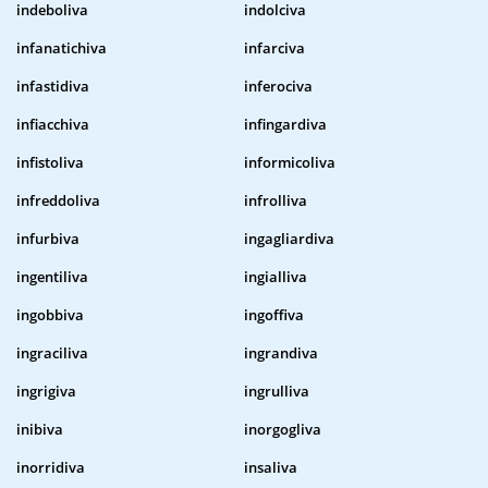
indeboliva
indolciva
infanatichiva
infarciva
infastidiva
inferociva
infiacchiva
infingardiva
infistoliva
informicoliva
infreddoliva
infrolliva
infurbiva
ingagliardiva
ingentiliva
ingialliva
ingobbiva
ingoffiva
ingraciliva
ingrandiva
ingrigiva
ingrulliva
inibiva
inorgogliva
inorridiva
insaliva