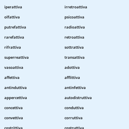
iperattiva
irretroattiva
olfattiva
psicoattiva
putrefattiva
radioattiva
rarefattiva
retroattiva
rifrattiva
sottrattiva
superreattiva
transattiva
vasoattiva
adottiva
affettiva
afflittiva
antinduttiva
antinfettiva
appercettiva
autodistruttiva
concettiva
conduttiva
convettiva
corruttiva
costrittiva
costruttiva