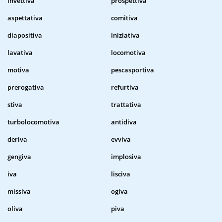
invettiva
prospettiva
aspettativa
comitiva
diapositiva
iniziativa
lavativa
locomotiva
motiva
pescasportiva
prerogativa
refurtiva
stiva
trattativa
turbolocomotiva
antidiva
deriva
evviva
gengiva
implosiva
iva
lisciva
missiva
ogiva
oliva
piva