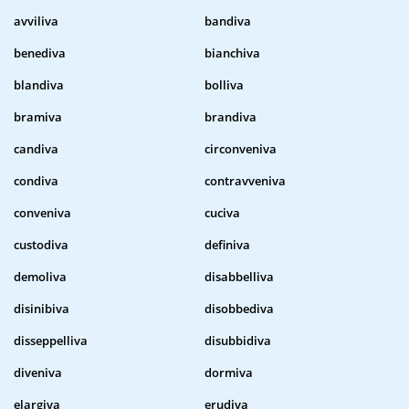
avviliva
bandiva
benediva
bianchiva
blandiva
bolliva
bramiva
brandiva
candiva
circonveniva
condiva
contravveniva
conveniva
cuciva
custodiva
definiva
demoliva
disabbelliva
disinibiva
disobbediva
disseppelliva
disubbidiva
diveniva
dormiva
elargiva
erudiva