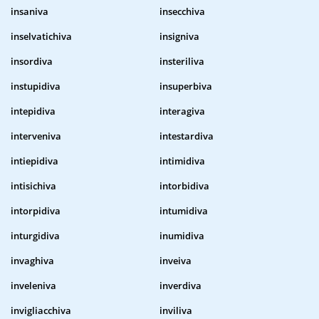
insaniva
insecchiva
inselvatichiva
insigniva
insordiva
insteriliva
instupidiva
insuperbiva
intepidiva
interagiva
interveniva
intestardiva
intiepidiva
intimidiva
intisichiva
intorbidiva
intorpidiva
intumidiva
inturgidiva
inumidiva
invaghiva
inveiva
inveleniva
inverdiva
invigliacchiva
inviliva