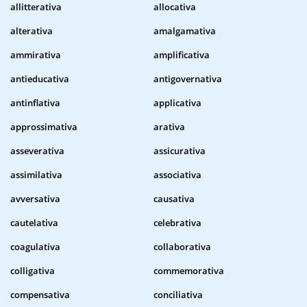
allitterativa
allocativa
alterativa
amalgamativa
ammirativa
amplificativa
antieducativa
antigovernativa
antinflativa
applicativa
approssimativa
arativa
asseverativa
assicurativa
assimilativa
associativa
avversativa
causativa
cautelativa
celebrativa
coagulativa
collaborativa
colligativa
commemorativa
compensativa
conciliativa