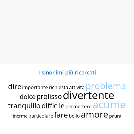
I sinonimi più ricercati
problema
dire
importante
richiesta
attività
divertente
prolisso
dolce
acume
tranquillo
difficile
permettere
amore
fare
particolare
bello
inerme
paura