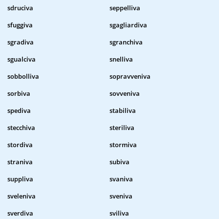
sdruciva
seppelliva
sfuggiva
sgagliardiva
sgradiva
sgranchiva
sgualciva
snelliva
sobbolliva
sopravveniva
sorbiva
sovveniva
spediva
stabiliva
stecchiva
steriliva
stordiva
stormiva
straniva
subiva
suppliva
svaniva
sveleniva
sveniva
sverdiva
sviliva