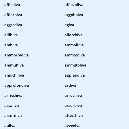
affieniva
affievoliva
affiochiva
aggobbiva
aggrediva
agiva
allibiva
allocchiva
ambiva
ammolliva
ammorbidiva
ammosciva
ammuffiva
ammutoliva
annichiliva
applaudiva
approfondiva
ardiva
arricchiva
arrochiva
assaliva
assorbiva
assordiva
attecchiva
auliva
avveniva