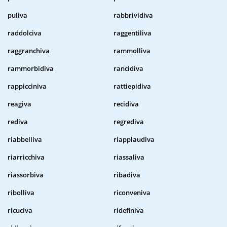
puliva
rabbrividiva
raddolciva
raggentiliva
raggranchiva
rammolliva
rammorbidiva
rancidiva
rappicciniva
rattiepidiva
reagiva
recidiva
rediva
regrediva
riabbelliva
riapplaudiva
riarricchiva
riassaliva
riassorbiva
ribadiva
ribolliva
riconveniva
ricuciva
ridefiniva