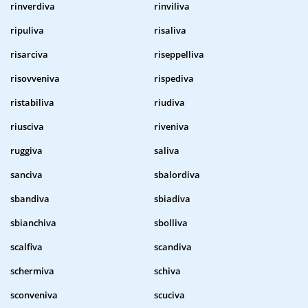
rinverdiva
rinviliva
ripuliva
risaliva
risarciva
riseppelliva
risovveniva
rispediva
ristabiliva
riudiva
riusciva
riveniva
ruggiva
saliva
sanciva
sbalordiva
sbandiva
sbiadiva
sbianchiva
sbolliva
scalfiva
scandiva
schermiva
schiva
sconveniva
scuciva