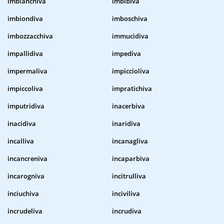
imbianchiva
imbibiva
imbiondiva
imboschiva
imbozzacchiva
immucidiva
impallidiva
impediva
impermaliva
impiccioliva
impiccoliva
impratichiva
imputridiva
inacerbiva
inacidiva
inaridiva
incalliva
incanagliva
incancreniva
incaparbiva
incarogniva
incitrulliva
inciuchiva
inciviliva
incrudeliva
incrudiva