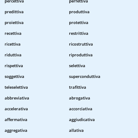
percettiva
perfettiva
predittiva
produttiva
proiettiva
protettiva
recettiva
restrittiva
ricettiva
ricostruttiva
riduttiva
riproduttiva
rispettiva
selettiva
soggettiva
superconduttiva
teleselettiva
trafittiva
abbreviativa
abrogativa
accelerativa
accorciativa
affermativa
aggiudicativa
aggregativa
allativa