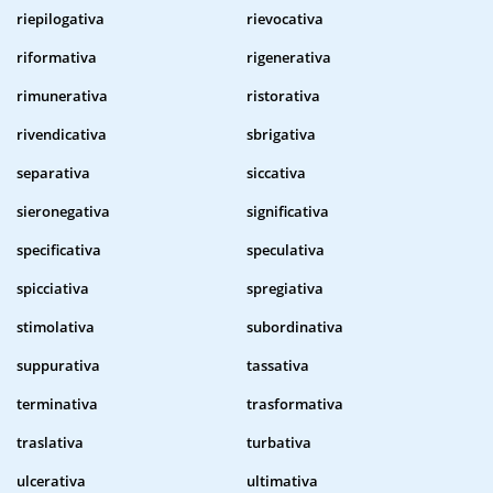
riepilogativa
rievocativa
riformativa
rigenerativa
rimunerativa
ristorativa
rivendicativa
sbrigativa
separativa
siccativa
sieronegativa
significativa
specificativa
speculativa
spicciativa
spregiativa
stimolativa
subordinativa
suppurativa
tassativa
terminativa
trasformativa
traslativa
turbativa
ulcerativa
ultimativa