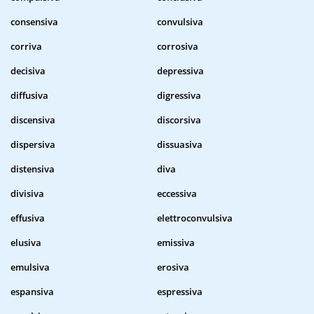
consensiva
convulsiva
corriva
corrosiva
decisiva
depressiva
diffusiva
digressiva
discensiva
discorsiva
dispersiva
dissuasiva
distensiva
diva
divisiva
eccessiva
effusiva
elettroconvulsiva
elusiva
emissiva
emulsiva
erosiva
espansiva
espressiva