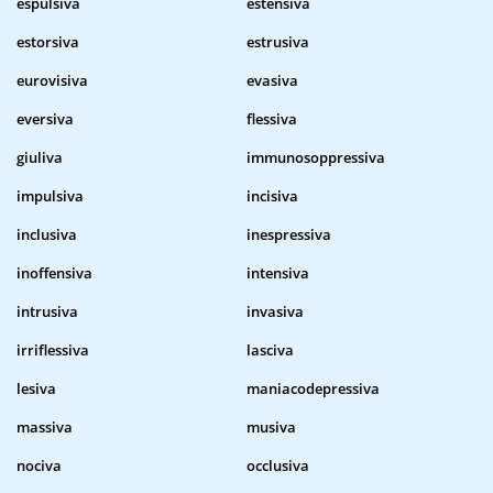
espulsiva
estensiva
estorsiva
estrusiva
eurovisiva
evasiva
eversiva
flessiva
giuliva
immunosoppressiva
impulsiva
incisiva
inclusiva
inespressiva
inoffensiva
intensiva
intrusiva
invasiva
irriflessiva
lasciva
lesiva
maniacodepressiva
massiva
musiva
nociva
occlusiva