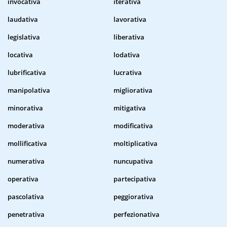
invocativa
iterativa
laudativa
lavorativa
legislativa
liberativa
locativa
lodativa
lubrificativa
lucrativa
manipolativa
migliorativa
minorativa
mitigativa
moderativa
modificativa
mollificativa
moltiplicativa
numerativa
nuncupativa
operativa
partecipativa
pascolativa
peggiorativa
penetrativa
perfezionativa