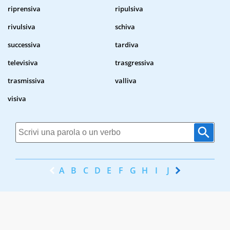
riprensiva
ripulsiva
rivulsiva
schiva
successiva
tardiva
televisiva
trasgressiva
trasmissiva
valliva
visiva
A
B
C
D
E
F
G
H
I
J
K
L
M
N