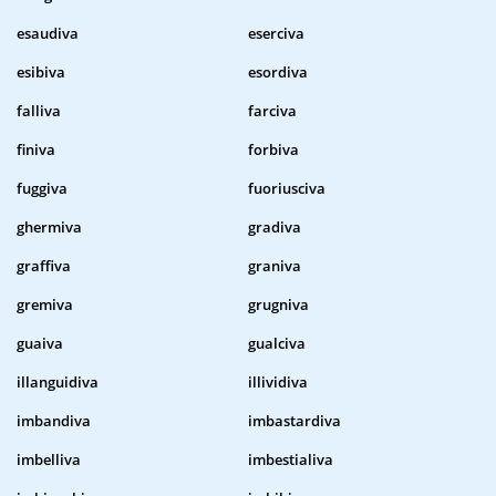
esaudiva
eserciva
esibiva
esordiva
falliva
farciva
finiva
forbiva
fuggiva
fuoriusciva
ghermiva
gradiva
graffiva
graniva
gremiva
grugniva
guaiva
gualciva
illanguidiva
illividiva
imbandiva
imbastardiva
imbelliva
imbestialiva