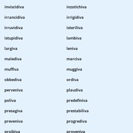
inviscidiva
inzotichiva
irrancidiva
irrigidiva
irruvidiva
isteriliva
istupidiva
lambiva
largiva
leniva
malediva
marciva
muffiva
muggiva
obbediva
ordiva
perveniva
plaudiva
poliva
predefiniva
presagiva
prestabiliva
preveniva
progrediva
proibiva
proveniva