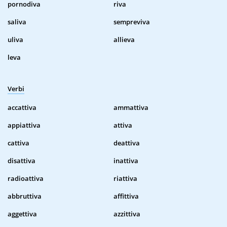
pornodiva
riva
saliva
sempreviva
uliva
allieva
leva
Verbi
accattiva
ammattiva
appiattiva
attiva
cattiva
deattiva
disattiva
inattiva
radioattiva
riattiva
abbruttiva
affittiva
aggettiva
azzittiva