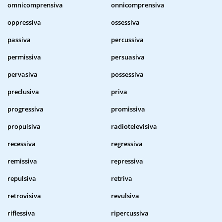
omnicomprensiva
onnicomprensiva
oppressiva
ossessiva
passiva
percussiva
permissiva
persuasiva
pervasiva
possessiva
preclusiva
priva
progressiva
promissiva
propulsiva
radiotelevisiva
recessiva
regressiva
remissiva
repressiva
repulsiva
retriva
retrovisiva
revulsiva
riflessiva
ripercussiva