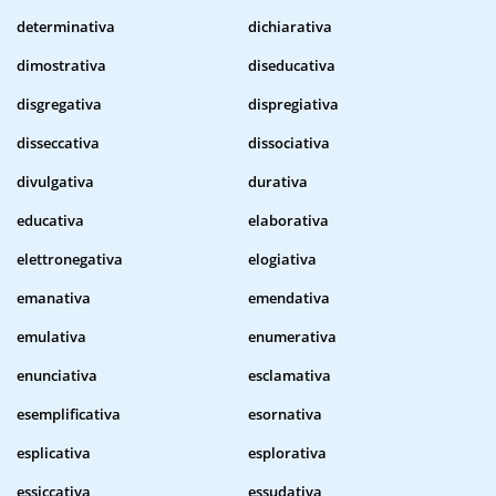
determinativa
dichiarativa
dimostrativa
diseducativa
disgregativa
dispregiativa
disseccativa
dissociativa
divulgativa
durativa
educativa
elaborativa
elettronegativa
elogiativa
emanativa
emendativa
emulativa
enumerativa
enunciativa
esclamativa
esemplificativa
esornativa
esplicativa
esplorativa
essiccativa
essudativa