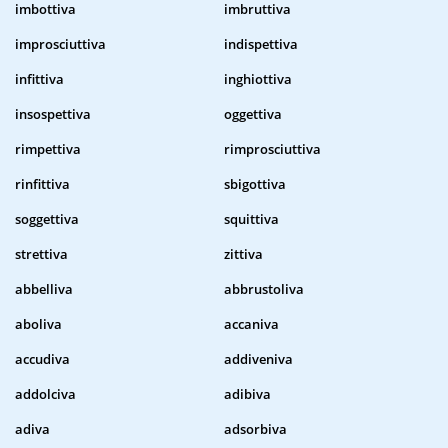
imbottiva
imbruttiva
improsciuttiva
indispettiva
infittiva
inghiottiva
insospettiva
oggettiva
rimpettiva
rimprosciuttiva
rinfittiva
sbigottiva
soggettiva
squittiva
strettiva
zittiva
abbelliva
abbrustoliva
aboliva
accaniva
accudiva
addiveniva
addolciva
adibiva
adiva
adsorbiva