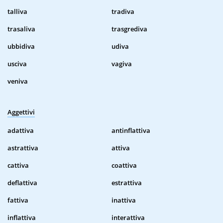
talliva
tradiva
trasaliva
trasgrediva
ubbidiva
udiva
usciva
vagiva
veniva
Aggettivi
adattiva
antinflattiva
astrattiva
attiva
cattiva
coattiva
deflattiva
estrattiva
fattiva
inattiva
inflattiva
interattiva