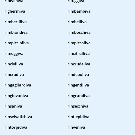
ridiveniva
rifuggiva
righermiva
rimbambiva
rimbecilliva
rimbelliva
rimbiondiva
rimboschiva
rimpiccioliva
rimpiccoliva
rimuggiva
rincitrulliva
rinciviliva
rincrudeliva
rincrudiva
rindeboliva
ringagliardiva
ringentiliva
ringiovaniva
ringrandiva
rinsaniva
rinsecchiva
rinselvatichiva
rintiepidiva
rintorpidiva
rinveniva