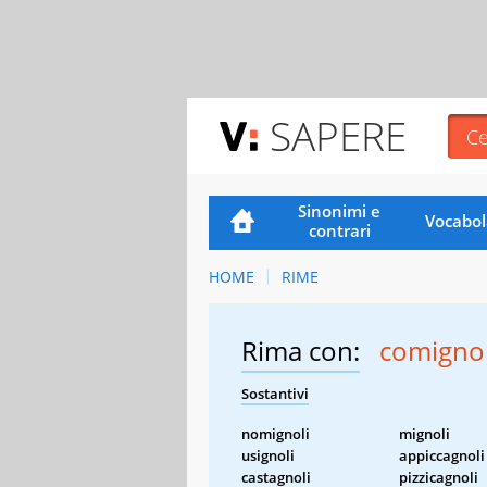
SAPERE
Sinonimi e
Vocabol
contrari
HOME
RIME
Rima con:
comignol
Sostantivi
nomignoli
mignoli
usignoli
appiccagnoli
castagnoli
pizzicagnoli