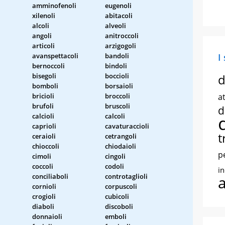
amminofenoli
eugenoli
xilenoli
abitacoli
alcoli
alveoli
angoli
anitroccoli
articoli
arzigogoli
avanspettacoli
bandoli
I
bernoccoli
bindoli
bisegoli
boccioli
d
bomboli
borsaioli
bricioli
broccoli
at
brufoli
bruscoli
d
calcioli
calcoli
caprioli
cavaturaccioli
t
ceraioli
cetrangoli
chioccoli
chiodaioli
p
cimoli
cingoli
coccoli
codoli
i
conciliaboli
controtaglioli
cornioli
corpuscoli
crogioli
cubicoli
diaboli
discoboli
donnaioli
emboli