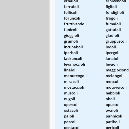
erbaioli
erbivendoli
ferraioli
figlioli
follicoli
fondiglioli
foruncoli
frugoli
fruttivendoli
fumaioli
funicoli
gattaioli
giuggioli
gladioli
grumoli
gruppuscoli
incunaboli
indoli
iperboli
ipergoli
ladruncoli
lanaioli
levanoccioli
levaoli
linaioli
maggiociond
manutengoli
melangoli
miracoli
moccoli
mostaccioli
motoveicoli
muscoli
nebbioli
nugoli
oboli
opercoli
opuscoli
ostacoli
ovaioli
paioli
pannicoli
pascoli
patiboli
pentacoli
pericoli