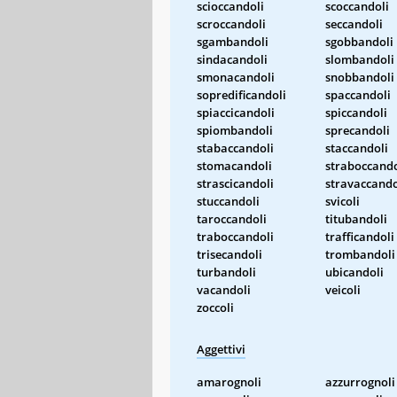
scioccandoli
scoccandoli
scroccandoli
seccandoli
sgambandoli
sgobbandoli
sindacandoli
slombandoli
smonacandoli
snobbandoli
sopredificandoli
spaccandoli
spiaccicandoli
spiccandoli
spiombandoli
sprecandoli
stabaccandoli
staccandoli
stomacandoli
straboccando
strascicandoli
stravaccando
stuccandoli
svicoli
taroccandoli
titubandoli
traboccandoli
trafficandoli
trisecandoli
trombandoli
turbandoli
ubicandoli
vacandoli
veicoli
zoccoli
Aggettivi
amarognoli
azzurrognoli