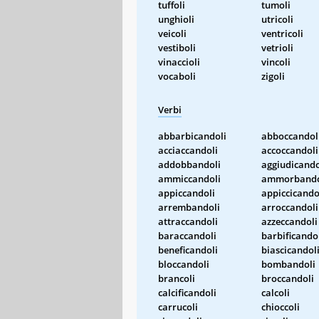
tuffoli
tumoli
unghioli
utricoli
veicoli
ventricoli
vestiboli
vetrioli
vinaccioli
vincoli
vocaboli
zigoli
Verbi
abbarbicandoli
abboccandol
acciaccandoli
accoccandoli
addobbandoli
aggiudicando
ammiccandoli
ammorbando
appiccandoli
appiccicando
arrembandoli
arroccandoli
attraccandoli
azzeccandoli
baraccandoli
barbificando
beneficandoli
biascicandol
bloccandoli
bombandoli
brancoli
broccandoli
calcificandoli
calcoli
carrucoli
chioccoli