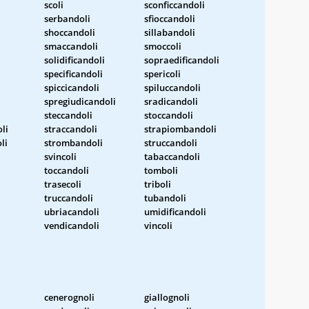
scoli
sconficcandoli
serbandoli
sfioccandoli
shoccandoli
sillabandoli
smaccandoli
smoccoli
solidificandoli
sopraedificandoli
specificandoli
spericoli
spiccicandoli
spiluccandoli
spregiudicandoli
sradicandoli
steccandoli
stoccandoli
li
straccandoli
strapiombandoli
li
strombandoli
struccandoli
svincoli
tabaccandoli
toccandoli
tomboli
trasecoli
triboli
truccandoli
tubandoli
ubriacandoli
umidificandoli
vendicandoli
vincoli
cenerognoli
giallognoli