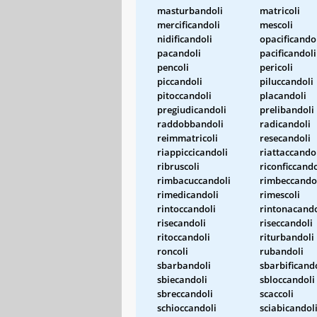
masturbandoli
matricoli
mercificandoli
mescoli
nidificandoli
opacificando
pacandoli
pacificandoli
pencoli
pericoli
piccandoli
piluccandoli
pitoccandoli
placandoli
pregiudicandoli
prelibandoli
raddobbandoli
radicandoli
reimmatricoli
resecandoli
riappiccicandoli
riattaccando
ribruscoli
riconficcando
rimbacuccandoli
rimbeccando
rimedicandoli
rimescoli
rintoccandoli
rintonacando
risecandoli
riseccandoli
ritoccandoli
riturbandoli
roncoli
rubandoli
sbarbandoli
sbarbificand
sbiecandoli
sbloccandoli
sbreccandoli
scaccoli
schioccandoli
sciabicandol