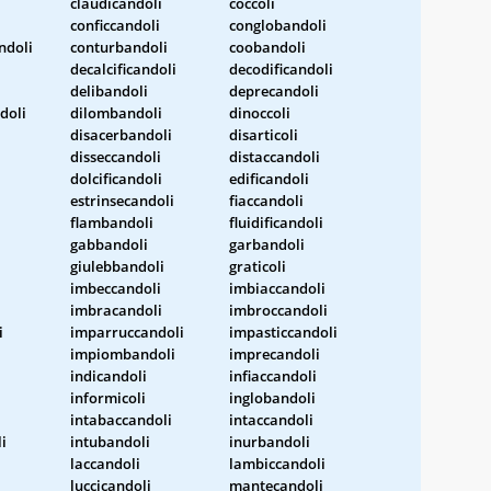
claudicandoli
coccoli
conficcandoli
conglobandoli
ndoli
conturbandoli
coobandoli
decalcificandoli
decodificandoli
delibandoli
deprecandoli
doli
dilombandoli
dinoccoli
disacerbandoli
disarticoli
disseccandoli
distaccandoli
dolcificandoli
edificandoli
estrinsecandoli
fiaccandoli
flambandoli
fluidificandoli
gabbandoli
garbandoli
giulebbandoli
graticoli
imbeccandoli
imbiaccandoli
imbracandoli
imbroccandoli
i
imparruccandoli
impasticcandoli
impiombandoli
imprecandoli
indicandoli
infiaccandoli
informicoli
inglobandoli
intabaccandoli
intaccandoli
i
intubandoli
inurbandoli
laccandoli
lambiccandoli
luccicandoli
mantecandoli