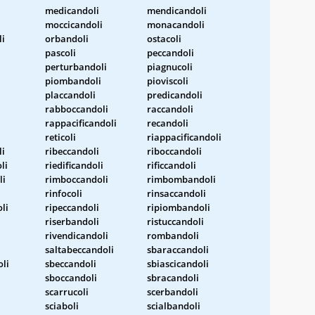
medicandoli
mendicandoli
moccicandoli
monacandoli
li
orbandoli
ostacoli
pascoli
peccandoli
perturbandoli
piagnucoli
piombandoli
pioviscoli
placcandoli
predicandoli
rabboccandoli
raccandoli
rappacificandoli
recandoli
reticoli
riappacificandoli
li
ribeccandoli
riboccandoli
li
riedificandoli
rificcandoli
li
rimboccandoli
rimbombandoli
rinfocoli
rinsaccandoli
li
ripeccandoli
ripiombandoli
riserbandoli
ristuccandoli
rivendicandoli
rombandoli
saltabeccandoli
sbaraccandoli
oli
sbeccandoli
sbiascicandoli
sboccandoli
sbracandoli
scarrucoli
scerbandoli
i
sciaboli
scialbandoli