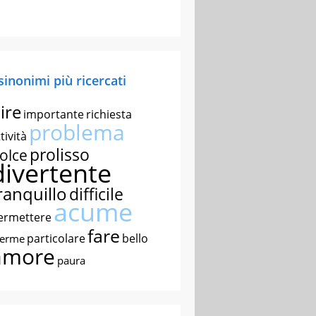
 sinonimi più ricercati
ire
importante
richiesta
problema
tività
prolisso
olce
divertente
ranquillo
difficile
acume
ermettere
fare
particolare
bello
nerme
amore
paura