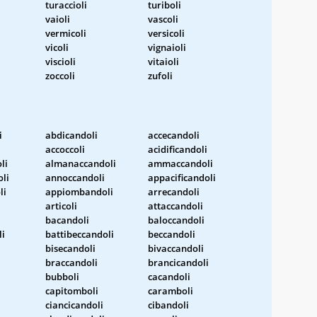
turaccioli
turiboli
vaioli
vascoli
vermicoli
versicoli
vicoli
vignaioli
viscioli
vitaioli
zoccoli
zufoli
i
abdicandoli
accecandoli
accoccoli
acidificandoli
li
almanaccandoli
ammaccandoli
li
annoccandoli
appacificandoli
li
appiombandoli
arrecandoli
articoli
attaccandoli
bacandoli
baloccandoli
li
battibeccandoli
beccandoli
i
bisecandoli
bivaccandoli
braccandoli
brancicandoli
bubboli
cacandoli
capitomboli
caramboli
ciancicandoli
cibandoli