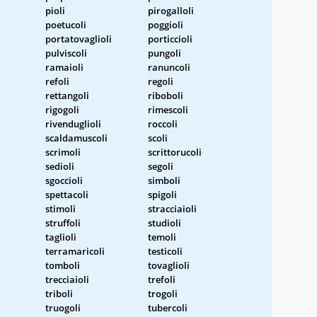
pioli
pirogalloli
poetucoli
poggioli
portatovaglioli
porticcioli
pulviscoli
pungoli
ramaioli
ranuncoli
refoli
regoli
rettangoli
riboboli
rigogoli
rimescoli
rivenduglioli
roccoli
scaldamuscoli
scoli
scrimoli
scrittorucoli
sedioli
segoli
sgoccioli
simboli
spettacoli
spigoli
stimoli
stracciaioli
struffoli
studioli
taglioli
temoli
terramaricoli
testicoli
tomboli
tovaglioli
trecciaioli
trefoli
triboli
trogoli
truogoli
tubercoli