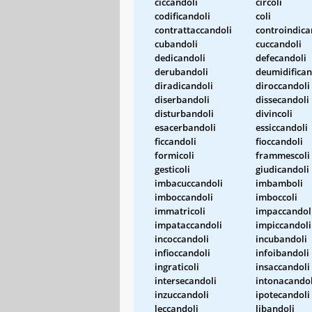
ciccandoli
circoli
codificandoli
coli
contrattaccandoli
controindica
cubandoli
cuccandoli
dedicandoli
defecandoli
derubandoli
deumidifican
diradicandoli
diroccandoli
diserbandoli
dissecandoli
disturbandoli
divincoli
esacerbandoli
essiccandoli
ficcandoli
fioccandoli
formicoli
frammescoli
gesticoli
giudicandoli
imbacuccandoli
imbamboli
imboccandoli
imboccoli
immatricoli
impaccandol
impataccandoli
impiccandoli
incoccandoli
incubandoli
infioccandoli
infoibandoli
ingraticoli
insaccandoli
intersecandoli
intonacandol
inzuccandoli
ipotecandoli
leccandoli
libandoli