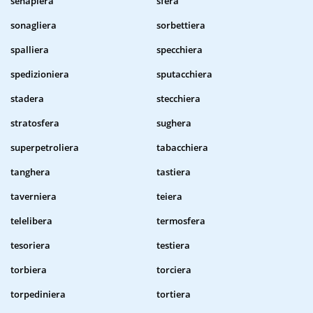
senapiera
sfera
sonagliera
sorbettiera
spalliera
specchiera
spedizioniera
sputacchiera
stadera
stecchiera
stratosfera
sughera
superpetroliera
tabacchiera
tanghera
tastiera
taverniera
teiera
telelibera
termosfera
tesoriera
testiera
torbiera
torciera
torpediniera
tortiera