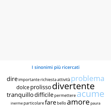
I sinonimi più ricercati
problema
dire
importante
richiesta
attività
divertente
prolisso
dolce
acume
tranquillo
difficile
permettere
amore
fare
particolare
bello
inerme
paura