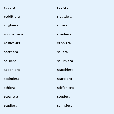
ratiera
raviera
redditiera
rigattiera
ringhiera
riviera
rocchettiera
rosoliera
rosticciera
sabbiera
saettiera
saliera
salsiera
salumiera
saponiera
scacchiera
scalmiera
scarpiera
schiera
sciffoniera
scogliera
scopiera
scudiera
semisfera