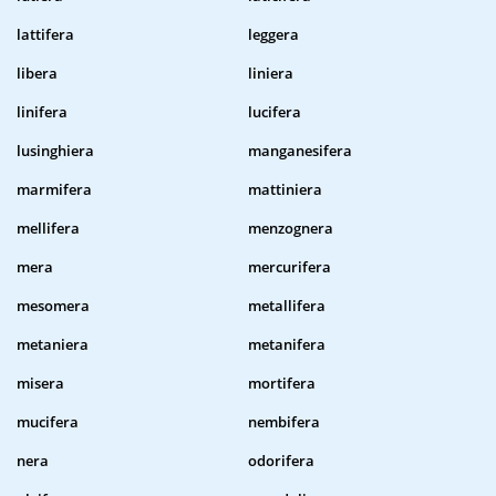
lattifera
leggera
libera
liniera
linifera
lucifera
lusinghiera
manganesifera
marmifera
mattiniera
mellifera
menzognera
mera
mercurifera
mesomera
metallifera
metaniera
metanifera
misera
mortifera
mucifera
nembifera
nera
odorifera