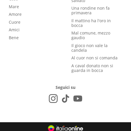
salvato
Mare
Una rondine non fa
primavera
Amore
Il mattino ha l'oro in
Cuore
bocca
Amici
Mal comune, mezzo
Bene
gaudio
Il gioco non vale la
candela
Al cuor non si comanda
A caval donato non si
guarda in bocca
Seguici su