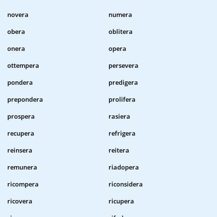
novera
numera
obera
oblitera
onera
opera
ottempera
persevera
pondera
predigera
prepondera
prolifera
prospera
rasiera
recupera
refrigera
reinsera
reitera
remunera
riadopera
ricompera
riconsidera
ricovera
ricupera