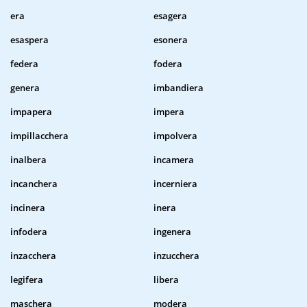
era
esagera
esaspera
esonera
federa
fodera
genera
imbandiera
impapera
impera
impillacchera
impolvera
inalbera
incamera
incanchera
incerniera
incinera
inera
infodera
ingenera
inzacchera
inzucchera
legifera
libera
maschera
modera