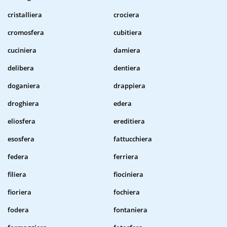
cristalliera
crociera
cromosfera
cubitiera
cuciniera
damiera
delibera
dentiera
doganiera
drappiera
droghiera
edera
eliosfera
ereditiera
esosfera
fattucchiera
federa
ferriera
filiera
fiociniera
fioriera
fochiera
fodera
fontaniera