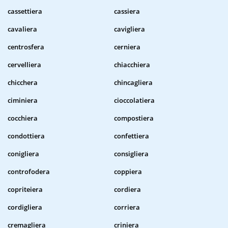
cassettiera
cassiera
cavaliera
cavigliera
centrosfera
cerniera
cervelliera
chiacchiera
chicchera
chincagliera
ciminiera
cioccolatiera
cocchiera
compostiera
condottiera
confettiera
conigliera
consigliera
controfodera
coppiera
copriteiera
cordiera
cordigliera
corriera
cremagliera
criniera