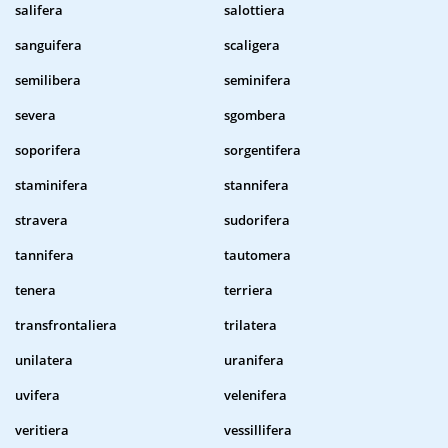
salifera
salottiera
sanguifera
scaligera
semilibera
seminifera
severa
sgombera
soporifera
sorgentifera
staminifera
stannifera
stravera
sudorifera
tannifera
tautomera
tenera
terriera
transfrontaliera
trilatera
unilatera
uranifera
uvifera
velenifera
veritiera
vessillifera