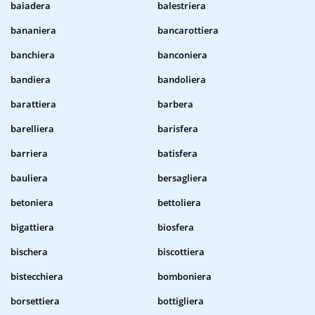
baiadera
balestriera
bananiera
bancarottiera
banchiera
banconiera
bandiera
bandoliera
barattiera
barbera
barelliera
barisfera
barriera
batisfera
bauliera
bersagliera
betoniera
bettoliera
bigattiera
biosfera
bischera
biscottiera
bistecchiera
bomboniera
borsettiera
bottigliera