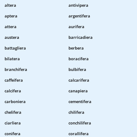
altera
antivipera
aptera
argentifera
attera
aurifera
austera
barricadiera
battagliera
berbera
bilatera
boracifera
branchifera
bulbifera
caffeifera
calcarifera
calcifera
canapiera
carboniera
cementifera
chelifera
chilifera
ciarliera
conchilifera
conifera
corallifera