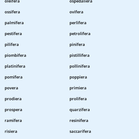
oleifera
ospedaliera
ossifera
ovifera
palmifera
perlifera
pestifera
petrolifera
pilifera
pinifera
piombifera
pistillifera
platinifera
pollinifera
pomifera
poppiera
povera
primiera
prodiera
prolifera
prospera
quarzifera
ramifera
resinifera
risiera
saccarifera