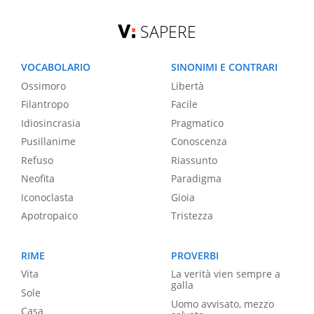
SAPERE
VOCABOLARIO
SINONIMI E CONTRARI
Ossimoro
Libertà
Filantropo
Facile
Idiosincrasia
Pragmatico
Pusillanime
Conoscenza
Refuso
Riassunto
Neofita
Paradigma
Iconoclasta
Gioia
Apotropaico
Tristezza
RIME
PROVERBI
Vita
La verità vien sempre a
galla
Sole
Uomo avvisato, mezzo
Casa