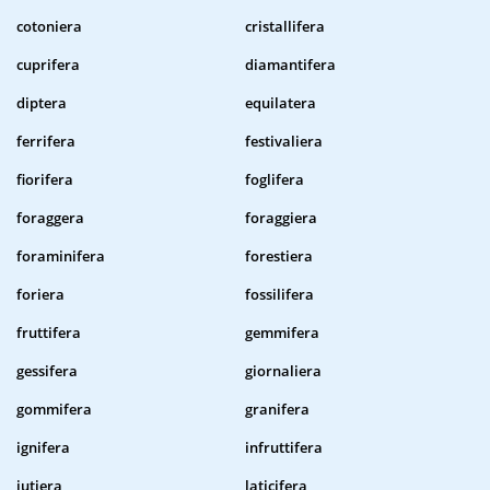
cotoniera
cristallifera
cuprifera
diamantifera
diptera
equilatera
ferrifera
festivaliera
fiorifera
foglifera
foraggera
foraggiera
foraminifera
forestiera
foriera
fossilifera
fruttifera
gemmifera
gessifera
giornaliera
gommifera
granifera
ignifera
infruttifera
iutiera
laticifera