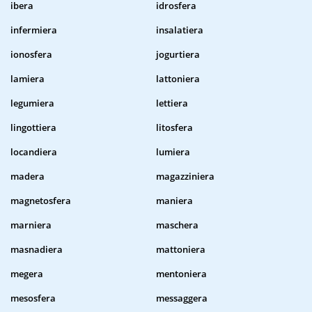
ibera
idrosfera
infermiera
insalatiera
ionosfera
jogurtiera
lamiera
lattoniera
legumiera
lettiera
lingottiera
litosfera
locandiera
lumiera
madera
magazziniera
magnetosfera
maniera
marniera
maschera
masnadiera
mattoniera
megera
mentoniera
mesosfera
messaggera