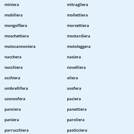
miniera
mitragliera
mobiliera
mollettiera
mongolfiera
morsettiera
moschettiera
mostardiera
motocannoniera
motoleggera
nacchera
nasiera
nocchiera
novelliera
occhiera
oliera
ombrellifera
oosfera
ozonosfera
paciera
panciera
panettiera
paniera
paroliera
parrucchiera
pasticciera