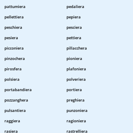
pattumiera
pedaliera
pellettiera
pepiera
peschiera
pesciera
pesiera
pettiera
picconiera
pillacchera
pinzochera
pioniera
pirosfera
plafoniera
polsiera
polveriera
portabandiera
portiera
pozzanghera
preghiera
pulsantiera
punzoniera
raggiera
ragioniera
rasiera
rastrelliera