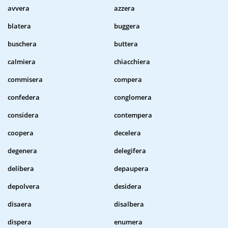
avvera
azzera
blatera
buggera
buschera
buttera
calmiera
chiacchiera
commisera
compera
confedera
conglomera
considera
contempera
coopera
decelera
degenera
delegifera
delibera
depaupera
depolvera
desidera
disaera
disalbera
dispera
enumera