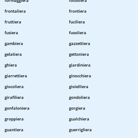
formaggiera
fotosfera
frontaliera
frontiera
fruttiera
fuciliera
fusiera
fusoliera
gambiera
gazzettiera
gelatiera
gettoniera
ghiera
giardiniera
giarrettiera
ginocchiera
giocoliera
gioielliera
girafiliera
gondoliera
gonfaloniera
gorgiera
groppiera
gualchiera
guantiera
guerrigliera