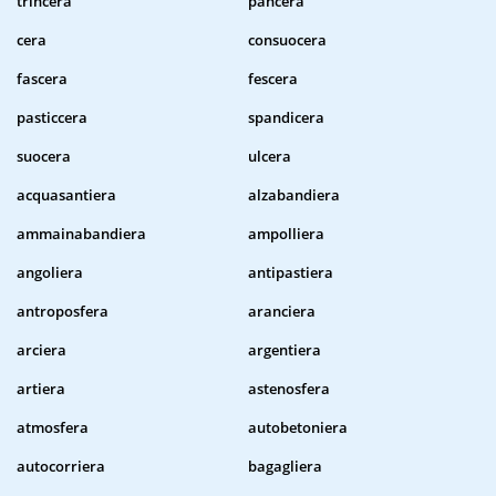
trincera
pancera
cera
consuocera
fascera
fescera
pasticcera
spandicera
suocera
ulcera
acquasantiera
alzabandiera
ammainabandiera
ampolliera
angoliera
antipastiera
antroposfera
aranciera
arciera
argentiera
artiera
astenosfera
atmosfera
autobetoniera
autocorriera
bagagliera