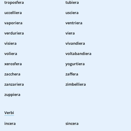
troposfera
tubiera
uccelliera
usciera
vaporiera
ventriera
verduriera
viera
visiera
vivandiera
voliera
voltabandiera
xerosfera
yogurtiera
zacchera
zaffera
zanzariera
zimbelliera
zuppiera
Verbi
incera
sincera