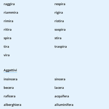
raggira
respira
riammira
rigira
rimira
ristira
ritira
sospira
spira
stira
tira
traspira
vira
Aggettivi
insincera
sincera
becera
lacera
raficera
acquifera
alberghiera
alluminifera