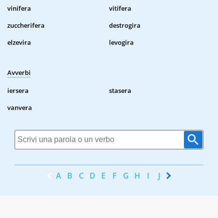
vinifera
vitifera
zuccherifera
destrogira
elzevira
levogira
Avverbi
iersera
stasera
vanvera
A
B
C
D
E
F
G
H
I
J
K
L
M
N