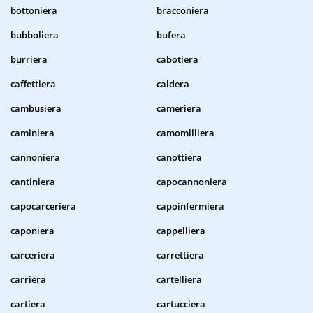
bottoniera
bracconiera
bubboliera
bufera
burriera
cabotiera
caffettiera
caldera
cambusiera
cameriera
caminiera
camomilliera
cannoniera
canottiera
cantiniera
capocannoniera
capocarceriera
capoinfermiera
caponiera
cappelliera
carceriera
carrettiera
carriera
cartelliera
cartiera
cartucciera