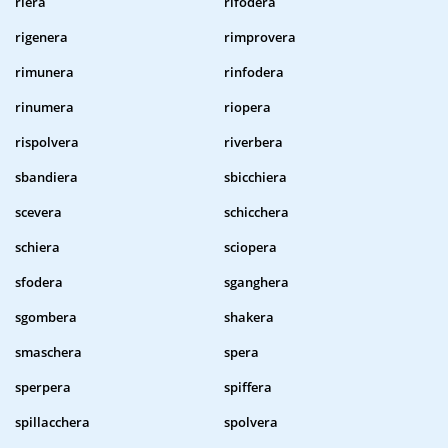
riera
rifodera
rigenera
rimprovera
rimunera
rinfodera
rinumera
riopera
rispolvera
riverbera
sbandiera
sbicchiera
scevera
schicchera
schiera
sciopera
sfodera
sganghera
sgombera
shakera
smaschera
spera
sperpera
spiffera
spillacchera
spolvera