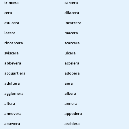
trincera
carcera
cera
dilacera
esulcera
incarcera
lacera
macera
rincarcera
scarcera
sviscera
ulcera
abbevera
accelera
acquartiera
adopera
adultera
aera
agglomera
albera
altera
annera
annovera
appodera
assevera
assidera