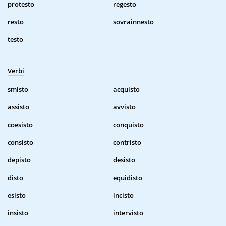
protesto
regesto
resto
sovrainnesto
testo
Verbi
smisto
acquisto
assisto
avvisto
coesisto
conquisto
consisto
contristo
depisto
desisto
disto
equidisto
esisto
incisto
insisto
intervisto