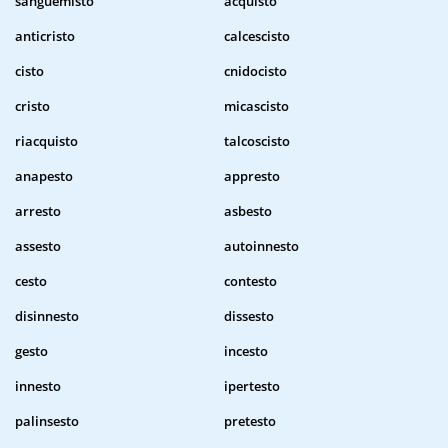
sanguemisto
acquisto
anticristo
calcescisto
cisto
cnidocisto
cristo
micascisto
riacquisto
talcoscisto
anapesto
appresto
arresto
asbesto
assesto
autoinnesto
cesto
contesto
disinnesto
dissesto
gesto
incesto
innesto
ipertesto
palinsesto
pretesto