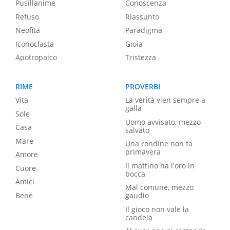
Pusillanime
Conoscenza
Refuso
Riassunto
Neofita
Paradigma
Iconoclasta
Gioia
Apotropaico
Tristezza
RIME
PROVERBI
Vita
La verità vien sempre a
galla
Sole
Uomo avvisato, mezzo
Casa
salvato
Mare
Una rondine non fa
primavera
Amore
Il mattino ha l'oro in
Cuore
bocca
Amici
Mal comune, mezzo
Bene
gaudio
Il gioco non vale la
candela