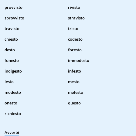
provvisto
rivisto
sprovvisto
stravisto
travisto
tristo
chiesto
codesto
desto
foresto
funesto
immodesto
indigesto
infesto
lesto
mesto
modesto
molesto
onesto
questo
richiesto
Avverbi