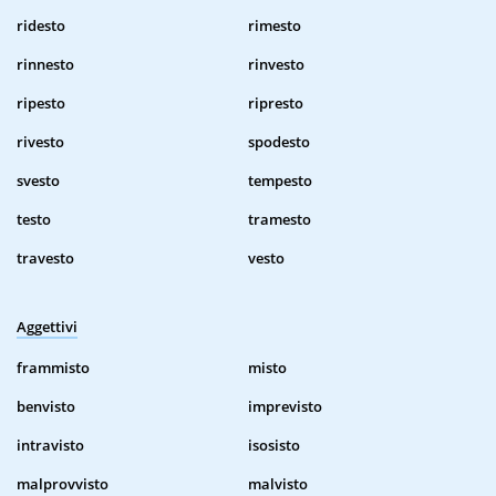
ridesto
rimesto
rinnesto
rinvesto
ripesto
ripresto
rivesto
spodesto
svesto
tempesto
testo
tramesto
travesto
vesto
Aggettivi
frammisto
misto
benvisto
imprevisto
intravisto
isosisto
malprovvisto
malvisto