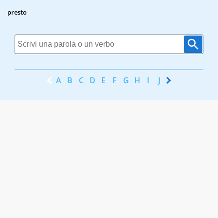
presto
A
B
C
D
E
F
G
H
I
J
K
L
M
N