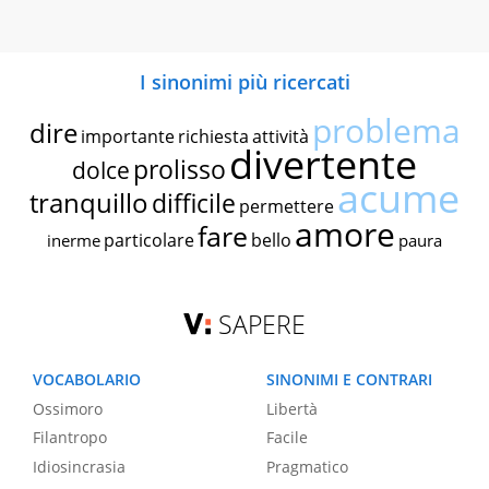
I sinonimi più ricercati
problema
dire
importante
richiesta
attività
divertente
prolisso
dolce
acume
tranquillo
difficile
permettere
amore
fare
particolare
bello
inerme
paura
SAPERE
VOCABOLARIO
SINONIMI E CONTRARI
Ossimoro
Libertà
Filantropo
Facile
Idiosincrasia
Pragmatico