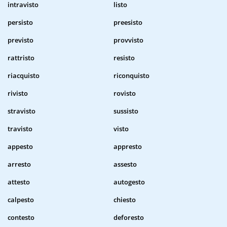
intravisto
listo
persisto
preesisto
previsto
provvisto
rattristo
resisto
riacquisto
riconquisto
rivisto
rovisto
stravisto
sussisto
travisto
visto
appesto
appresto
arresto
assesto
attesto
autogesto
calpesto
chiesto
contesto
deforesto