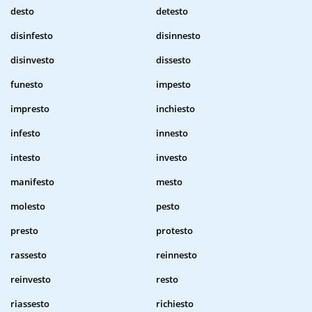
desto
detesto
disinfesto
disinnesto
disinvesto
dissesto
funesto
impesto
impresto
inchiesto
infesto
innesto
intesto
investo
manifesto
mesto
molesto
pesto
presto
protesto
rassesto
reinnesto
reinvesto
resto
riassesto
richiesto