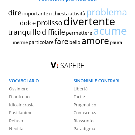
problema
dire
importante
richiesta
attività
divertente
prolisso
dolce
acume
tranquillo
difficile
permettere
amore
fare
particolare
bello
inerme
paura
SAPERE
VOCABOLARIO
SINONIMI E CONTRARI
Ossimoro
Libertà
Filantropo
Facile
Idiosincrasia
Pragmatico
Pusillanime
Conoscenza
Refuso
Riassunto
Neofita
Paradigma