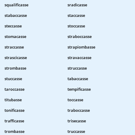
squalificasse
sradicasse
stabaccasse
staccasse
steccasse
stoccasse
stomacasse
straboccasse
straccasse
strapiombasse
strascicasse
stravaccasse
strombasse
struccasse
stuccasse
tabaccasse
taroccasse
tempificasse
titubasse
toccasse
tonificasse
traboccasse
trafficasse
trisecasse
trombasse
truccasse