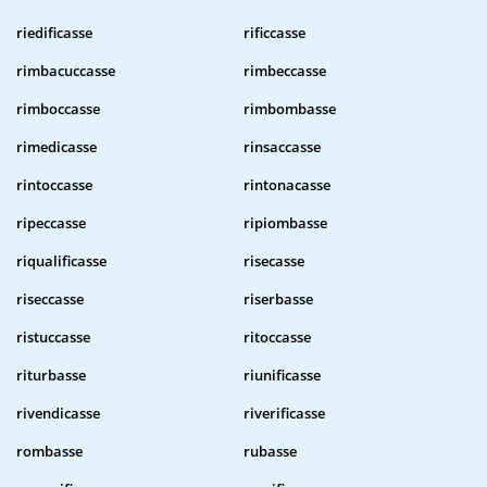
riedificasse
rificcasse
rimbacuccasse
rimbeccasse
rimboccasse
rimbombasse
rimedicasse
rinsaccasse
rintoccasse
rintonacasse
ripeccasse
ripiombasse
riqualificasse
risecasse
riseccasse
riserbasse
ristuccasse
ritoccasse
riturbasse
riunificasse
rivendicasse
riverificasse
rombasse
rubasse