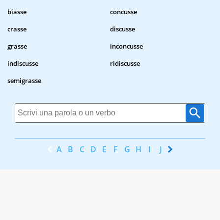
biasse
concusse
crasse
discusse
grasse
inconcusse
indiscusse
ridiscusse
semigrasse
A
B
C
D
E
F
G
H
I
J
K
L
M
N