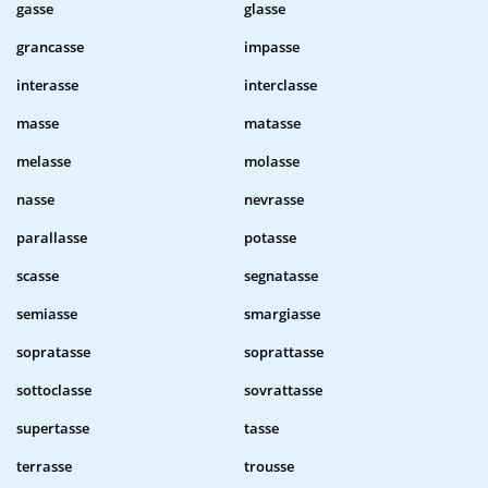
gasse
glasse
grancasse
impasse
interasse
interclasse
masse
matasse
melasse
molasse
nasse
nevrasse
parallasse
potasse
scasse
segnatasse
semiasse
smargiasse
sopratasse
soprattasse
sottoclasse
sovrattasse
supertasse
tasse
terrasse
trousse