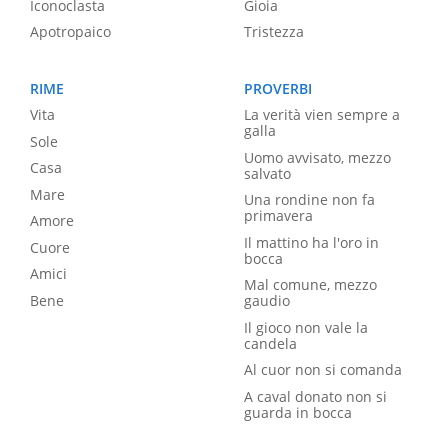
Iconoclasta
Gioia
Apotropaico
Tristezza
RIME
PROVERBI
Vita
La verità vien sempre a
galla
Sole
Uomo avvisato, mezzo
Casa
salvato
Mare
Una rondine non fa
primavera
Amore
Il mattino ha l'oro in
Cuore
bocca
Amici
Mal comune, mezzo
Bene
gaudio
Il gioco non vale la
candela
Al cuor non si comanda
A caval donato non si
guarda in bocca