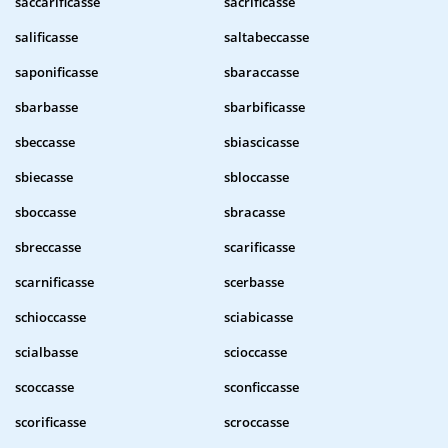
saccarificasse
sacrificasse
salificasse
saltabeccasse
saponificasse
sbaraccasse
sbarbasse
sbarbificasse
sbeccasse
sbiascicasse
sbiecasse
sbloccasse
sboccasse
sbracasse
sbreccasse
scarificasse
scarnificasse
scerbasse
schioccasse
sciabicasse
scialbasse
scioccasse
scoccasse
sconficcasse
scorificasse
scroccasse