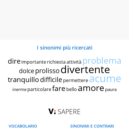
I sinonimi più ricercati
problema
dire
importante
richiesta
attività
divertente
prolisso
dolce
acume
tranquillo
difficile
permettere
amore
fare
particolare
bello
inerme
paura
SAPERE
VOCABOLARIO
SINONIMI E CONTRARI