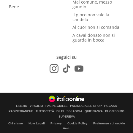
Mal comune, mezzo
Bene
gaudio
Il gioco non vale la
candela
Al cuor non si comanda
A caval donato non si
guarda in bocca
Seguici su
LIBERO
VIRGILIO
PAGINEGIALLE
PAGINEGIALLE SHOP
PGCASA
PAGINEBIANCHE
TUTTOCITTÀ
DILEI
SIVIAGGIA
QUIFINANZA
BUONISSIMO
SUPEREVA
Chi siamo
Note Legali
Privacy
Cookie Policy
Preferenze sui cookie
Aiuto