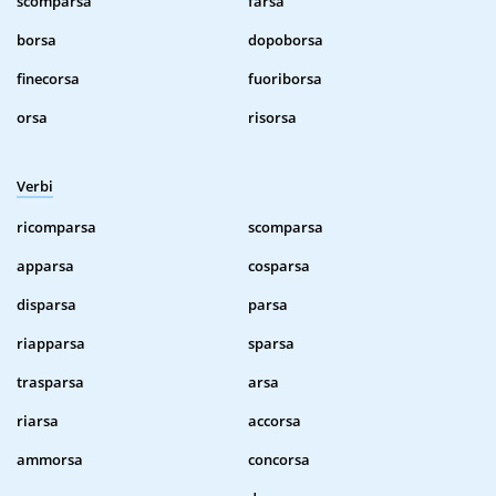
scomparsa
farsa
borsa
dopoborsa
finecorsa
fuoriborsa
orsa
risorsa
Verbi
ricomparsa
scomparsa
apparsa
cosparsa
disparsa
parsa
riapparsa
sparsa
trasparsa
arsa
riarsa
accorsa
ammorsa
concorsa