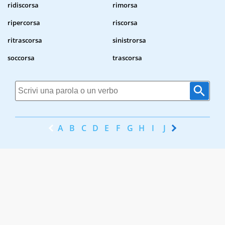
ridiscorsa
rimorsa
ripercorsa
riscorsa
ritrascorsa
sinistrorsa
soccorsa
trascorsa
A
B
C
D
E
F
G
H
I
J
K
L
M
N