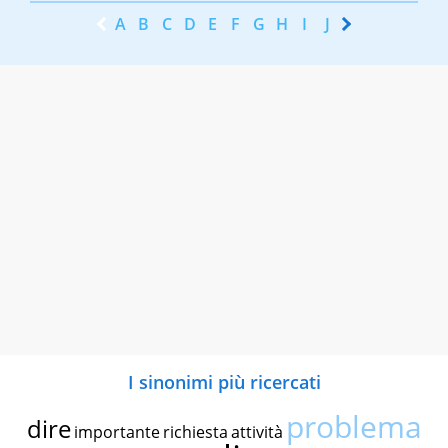
A
B
C
D
E
F
G
H
I
J
K
L
M
N
I sinonimi più ricercati
problema
dire
importante
richiesta
attività