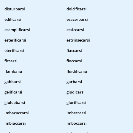
disturbarsi
dolcificarsi
edificarsi
esacerbarsi
esemplificarsi
essiccarsi
esterificarsi
estrinsecarsi
eterificarsi
fiaccarsi
ficcarsi
fioccarsi
flambarsi
fluidificarsi
gabbarsi
garbarsi
gelificarsi
giudicarsi
giulebbarsi
glorificarsi
imbacuccarsi
imbeccarsi
imbiaccarsi
imboccarsi