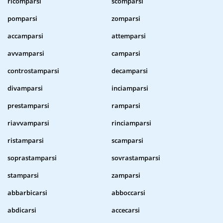
ricomparsi
scomparsi
pomparsi
zomparsi
accamparsi
attemparsi
avvamparsi
camparsi
controstamparsi
decamparsi
divamparsi
inciamparsi
prestamparsi
ramparsi
riavvamparsi
rinciamparsi
ristamparsi
scamparsi
soprastamparsi
sovrastamparsi
stamparsi
zamparsi
abbarbicarsi
abboccarsi
abdicarsi
accecarsi