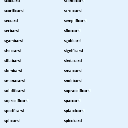
scoccarsi
sconficcarsi
scorificarsi
scroccarsi
seccarsi
semplificarsi
serbarsi
sfioccarsi
sgambarsi
sgobbarsi
shoccarsi
significarsi
sillabarsi
sindacarsi
slombarsi
smaccarsi
smonacarsi
snobbarsi
solidificarsi
sopraedificarsi
sopredificarsi
spaccarsi
specificarsi
spiaccicarsi
spiccarsi
spiccicarsi