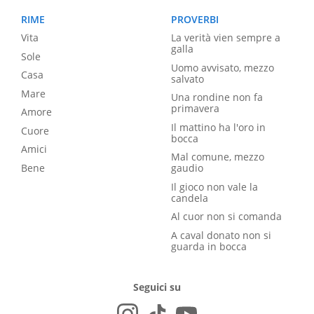
RIME
PROVERBI
Vita
La verità vien sempre a
galla
Sole
Uomo avvisato, mezzo
Casa
salvato
Mare
Una rondine non fa
primavera
Amore
Il mattino ha l'oro in
Cuore
bocca
Amici
Mal comune, mezzo
Bene
gaudio
Il gioco non vale la
candela
Al cuor non si comanda
A caval donato non si
guarda in bocca
Seguici su