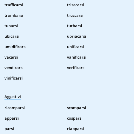
trafficarsi
trisecarsi
trombarsi
truccarsi
tubarsi
turbarsi
ubicarsi
ubriacarsi
umidificarsi
unificarsi
vacarsi
vanificarsi
vendicarsi
verificarsi
vinificarsi
Aggettivi
ricomparsi
scomparsi
apparsi
cosparsi
parsi
riapparsi