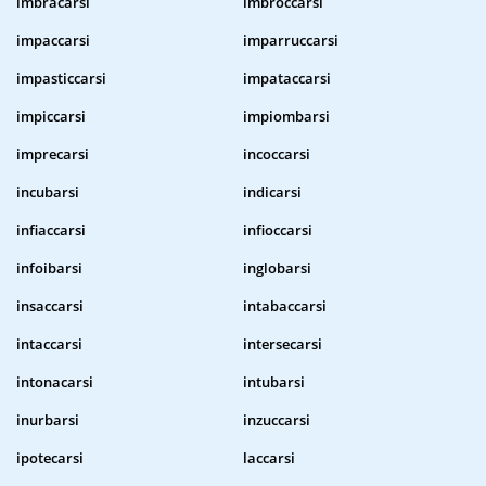
imbracarsi
imbroccarsi
impaccarsi
imparruccarsi
impasticcarsi
impataccarsi
impiccarsi
impiombarsi
imprecarsi
incoccarsi
incubarsi
indicarsi
infiaccarsi
infioccarsi
infoibarsi
inglobarsi
insaccarsi
intabaccarsi
intaccarsi
intersecarsi
intonacarsi
intubarsi
inurbarsi
inzuccarsi
ipotecarsi
laccarsi