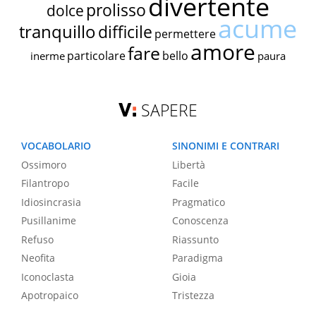
divertente
prolisso
dolce
acume
tranquillo
difficile
permettere
amore
fare
particolare
bello
inerme
paura
SAPERE
VOCABOLARIO
SINONIMI E CONTRARI
Ossimoro
Libertà
Filantropo
Facile
Idiosincrasia
Pragmatico
Pusillanime
Conoscenza
Refuso
Riassunto
Neofita
Paradigma
Iconoclasta
Gioia
Apotropaico
Tristezza