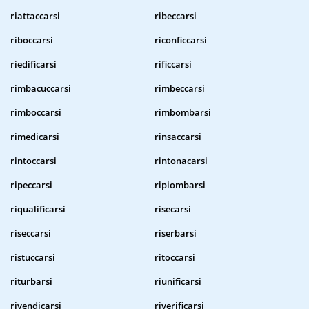
riattaccarsi
ribeccarsi
riboccarsi
riconficcarsi
riedificarsi
rificcarsi
rimbacuccarsi
rimbeccarsi
rimboccarsi
rimbombarsi
rimedicarsi
rinsaccarsi
rintoccarsi
rintonacarsi
ripeccarsi
ripiombarsi
riqualificarsi
risecarsi
riseccarsi
riserbarsi
ristuccarsi
ritoccarsi
riturbarsi
riunificarsi
rivendicarsi
riverificarsi