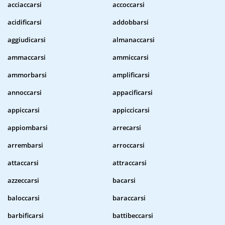
acciaccarsi
accoccarsi
acidificarsi
addobbarsi
aggiudicarsi
almanaccarsi
ammaccarsi
ammiccarsi
ammorbarsi
amplificarsi
annoccarsi
appacificarsi
appiccarsi
appiccicarsi
appiombarsi
arrecarsi
arrembarsi
arroccarsi
attaccarsi
attraccarsi
azzeccarsi
bacarsi
baloccarsi
baraccarsi
barbificarsi
battibeccarsi