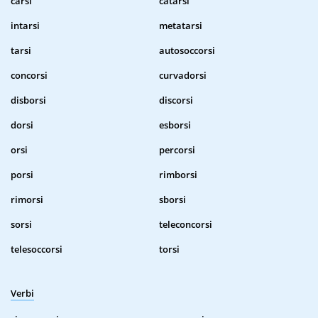
carsi
catarsi
intarsi
metatarsi
tarsi
autosoccorsi
concorsi
curvadorsi
disborsi
discorsi
dorsi
esborsi
orsi
percorsi
porsi
rimborsi
rimorsi
sborsi
sorsi
teleconcorsi
telesoccorsi
torsi
Verbi