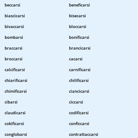
beccarsi
beneficarsi
biascicarsi
bisecarsi
bivaccarsi
bloccarsi
bombarsi
bonificarsi
braccarsi
brancicarsi
broccarsi
cacarsi
calcificarsi
carnificarsi
chiarificarsi
chilificarsi
chimificarsi
ciancicarsi
cibarsi
ciccarsi
claudicarsi
codificarsi
cokificarsi
conficcarsi
conglobarsi
contrattaccarsi