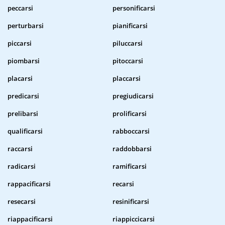
peccarsi
personificarsi
perturbarsi
pianificarsi
piccarsi
piluccarsi
piombarsi
pitoccarsi
placarsi
placcarsi
predicarsi
pregiudicarsi
prelibarsi
prolificarsi
qualificarsi
rabboccarsi
raccarsi
raddobbarsi
radicarsi
ramificarsi
rappacificarsi
recarsi
resecarsi
resinificarsi
riappacificarsi
riappiccicarsi