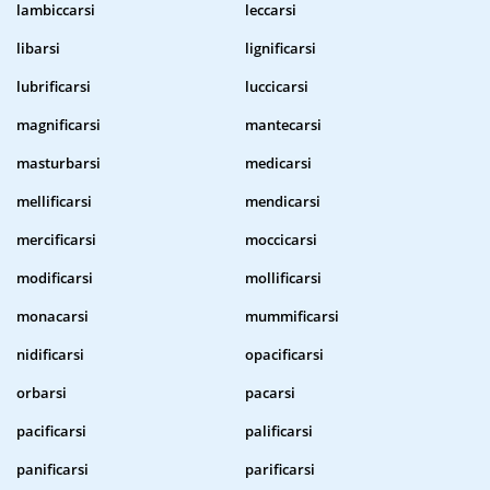
lambiccarsi
leccarsi
libarsi
lignificarsi
lubrificarsi
luccicarsi
magnificarsi
mantecarsi
masturbarsi
medicarsi
mellificarsi
mendicarsi
mercificarsi
moccicarsi
modificarsi
mollificarsi
monacarsi
mummificarsi
nidificarsi
opacificarsi
orbarsi
pacarsi
pacificarsi
palificarsi
panificarsi
parificarsi