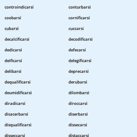
controindicarsi
conturbarsi
coobarsi
cornificarsi
cubarsi
cuccarsi
decalcificarsi
decodificarsi
dedicarsi
defecarsi
deificarsi
delegificarsi
delibarsi
deprecarsi
dequalificarsi
derubarsi
deumidificarsi
dilombarsi
diradicarsi
diroccarsi
disacerbarsi
diserbarsi
disqualificarsi
dissecarsi
disseccarsi
distaccarsi