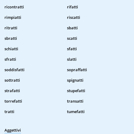
ricontratti
rifatti
rimpiatti
riscatti
ritratti
sbatti
sbratti
scatti
schiatti
sfatti
sfratti
slatti
soddisfatti
sopraffatti
sottratti
spignatti
strafatti
stupefatti
torrefatti
transatti
tratti
tumefatti
Aggettivi