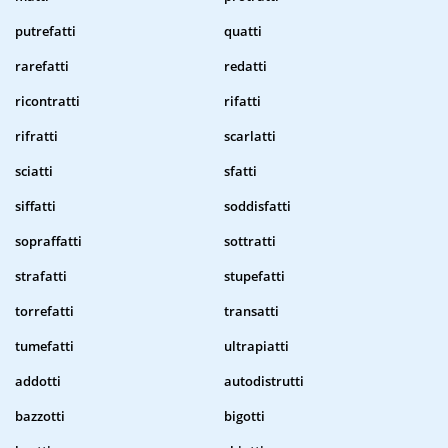
putrefatti
quatti
rarefatti
redatti
ricontratti
rifatti
rifratti
scarlatti
sciatti
sfatti
siffatti
soddisfatti
sopraffatti
sottratti
strafatti
stupefatti
torrefatti
transatti
tumefatti
ultrapiatti
addotti
autodistrutti
bazzotti
bigotti