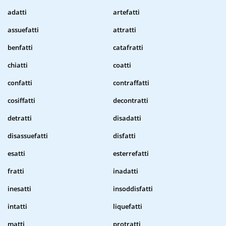
adatti
artefatti
assuefatti
attratti
benfatti
catafratti
chiatti
coatti
confatti
contraffatti
cosiffatti
decontratti
detratti
disadatti
disassuefatti
disfatti
esatti
esterrefatti
fratti
inadatti
inesatti
insoddisfatti
intatti
liquefatti
matti
protratti