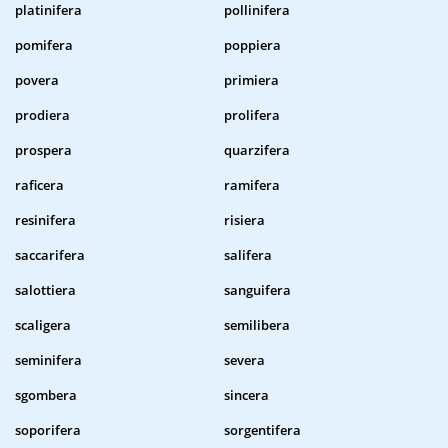
platinifera
pollinifera
pomifera
poppiera
povera
primiera
prodiera
prolifera
prospera
quarzifera
raficera
ramifera
resinifera
risiera
saccarifera
salifera
salottiera
sanguifera
scaligera
semilibera
seminifera
severa
sgombera
sincera
soporifera
sorgentifera