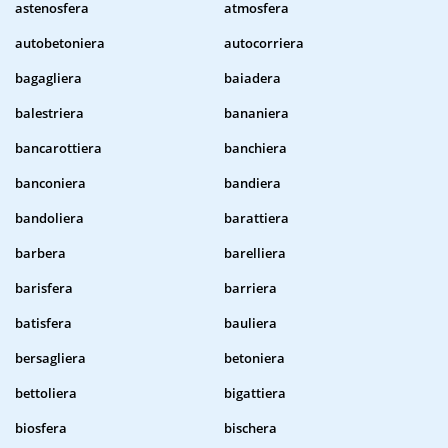
astenosfera
atmosfera
autobetoniera
autocorriera
bagagliera
baiadera
balestriera
bananiera
bancarottiera
banchiera
banconiera
bandiera
bandoliera
barattiera
barbera
barelliera
barisfera
barriera
batisfera
bauliera
bersagliera
betoniera
bettoliera
bigattiera
biosfera
bischera