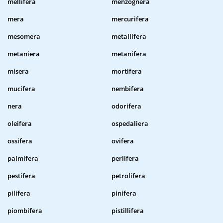
mellifera
menzognera
mera
mercurifera
mesomera
metallifera
metaniera
metanifera
misera
mortifera
mucifera
nembifera
nera
odorifera
oleifera
ospedaliera
ossifera
ovifera
palmifera
perlifera
pestifera
petrolifera
pilifera
pinifera
piombifera
pistillifera