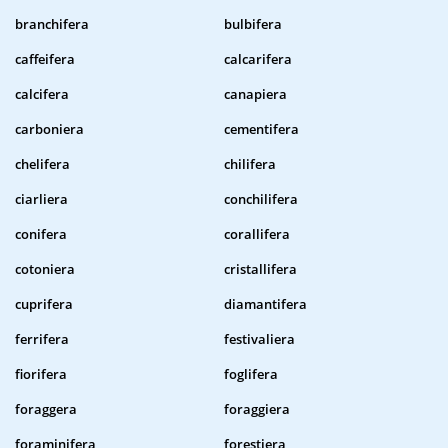
branchifera
bulbifera
caffeifera
calcarifera
calcifera
canapiera
carboniera
cementifera
chelifera
chilifera
ciarliera
conchilifera
conifera
corallifera
cotoniera
cristallifera
cuprifera
diamantifera
ferrifera
festivaliera
fiorifera
foglifera
foraggera
foraggiera
foraminifera
forestiera