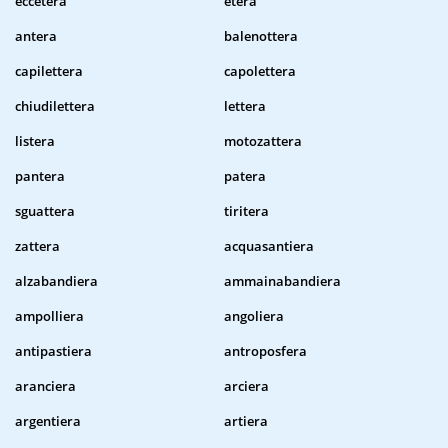
eccetera
etera
antera
balenottera
capilettera
capolettera
chiudilettera
lettera
listera
motozattera
pantera
patera
sguattera
tiritera
zattera
acquasantiera
alzabandiera
ammainabandiera
ampolliera
angoliera
antipastiera
antroposfera
aranciera
arciera
argentiera
artiera