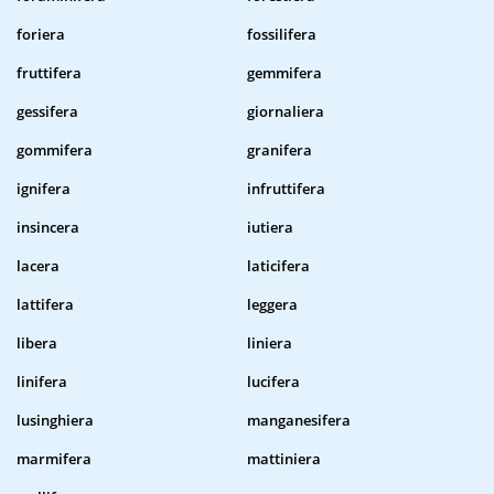
foriera
fossilifera
fruttifera
gemmifera
gessifera
giornaliera
gommifera
granifera
ignifera
infruttifera
insincera
iutiera
lacera
laticifera
lattifera
leggera
libera
liniera
linifera
lucifera
lusinghiera
manganesifera
marmifera
mattiniera