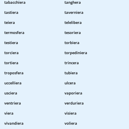
tabacchiera
tanghera
tastiera
taverniera
teiera
telelibera
termosfera
tesoriera
testiera
torbiera
torciera
torpediniera
tortiera
trincera
troposfera
tubiera
uccelliera
ulcera
usciera
vaporiera
ventriera
verduriera
viera
visiera
vivandiera
voliera