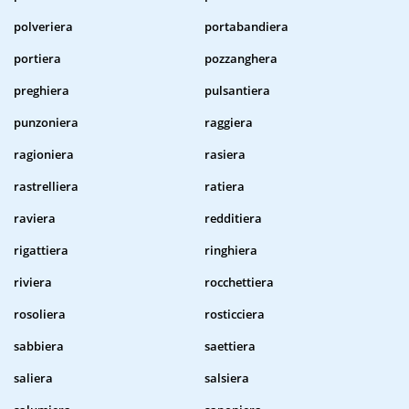
polveriera
portabandiera
portiera
pozzanghera
preghiera
pulsantiera
punzoniera
raggiera
ragioniera
rasiera
rastrelliera
ratiera
raviera
redditiera
rigattiera
ringhiera
riviera
rocchettiera
rosoliera
rosticciera
sabbiera
saettiera
saliera
salsiera