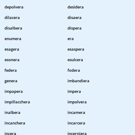
depolvera
desidera
dilacera
disaera
disalbera
dispera
enumera
era
esagera
esaspera
esonera
esulcera
federa
fodera
genera
imbandiera
impapera
impera
impillacchera
impolvera
inalbera
incamera
incanchera
incarcera
incera
incerniera