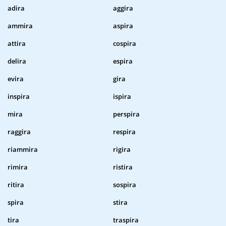
adira
aggira
ammira
aspira
attira
cospira
delira
espira
evira
gira
inspira
ispira
mira
perspira
raggira
respira
riammira
rigira
rimira
ristira
ritira
sospira
spira
stira
tira
traspira