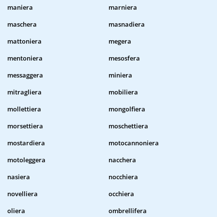
maniera
marniera
maschera
masnadiera
mattoniera
megera
mentoniera
mesosfera
messaggera
miniera
mitragliera
mobiliera
mollettiera
mongolfiera
morsettiera
moschettiera
mostardiera
motocannoniera
motoleggera
nacchera
nasiera
nocchiera
novelliera
occhiera
oliera
ombrellifera