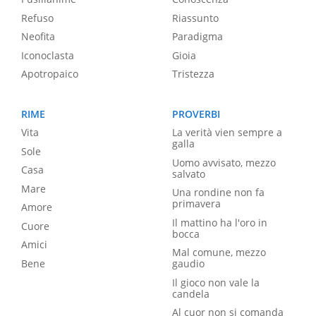
Refuso
Riassunto
Neofita
Paradigma
Iconoclasta
Gioia
Apotropaico
Tristezza
RIME
PROVERBI
Vita
La verità vien sempre a
galla
Sole
Uomo avvisato, mezzo
Casa
salvato
Mare
Una rondine non fa
primavera
Amore
Il mattino ha l'oro in
Cuore
bocca
Amici
Mal comune, mezzo
Bene
gaudio
Il gioco non vale la
candela
Al cuor non si comanda