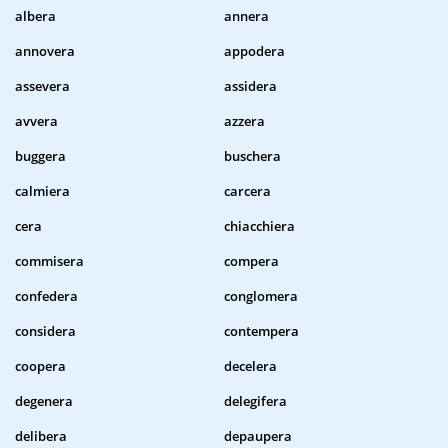
albera
annera
annovera
appodera
assevera
assidera
avvera
azzera
buggera
buschera
calmiera
carcera
cera
chiacchiera
commisera
compera
confedera
conglomera
considera
contempera
coopera
decelera
degenera
delegifera
delibera
depaupera