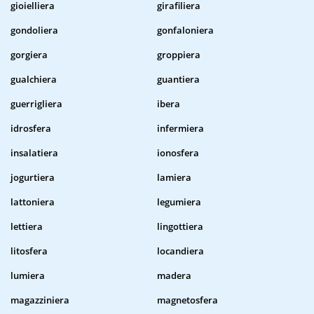
gioielliera
girafiliera
gondoliera
gonfaloniera
gorgiera
groppiera
gualchiera
guantiera
guerrigliera
ibera
idrosfera
infermiera
insalatiera
ionosfera
jogurtiera
lamiera
lattoniera
legumiera
lettiera
lingottiera
litosfera
locandiera
lumiera
madera
magazziniera
magnetosfera