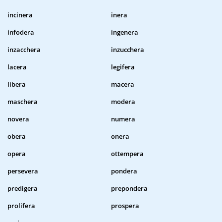
incinera
inera
infodera
ingenera
inzacchera
inzucchera
lacera
legifera
libera
macera
maschera
modera
novera
numera
obera
onera
opera
ottempera
persevera
pondera
predigera
prepondera
prolifera
prospera