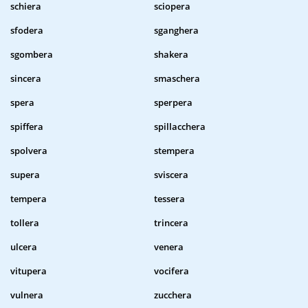
schiera
sciopera
sfodera
sganghera
sgombera
shakera
sincera
smaschera
spera
sperpera
spiffera
spillacchera
spolvera
stempera
supera
sviscera
tempera
tessera
tollera
trincera
ulcera
venera
vitupera
vocifera
vulnera
zucchera