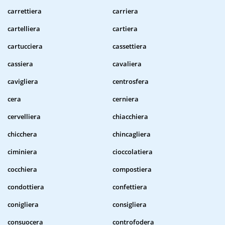
carrettiera
carriera
cartelliera
cartiera
cartucciera
cassettiera
cassiera
cavaliera
cavigliera
centrosfera
cera
cerniera
cervelliera
chiacchiera
chicchera
chincagliera
ciminiera
cioccolatiera
cocchiera
compostiera
condottiera
confettiera
conigliera
consigliera
consuocera
controfodera