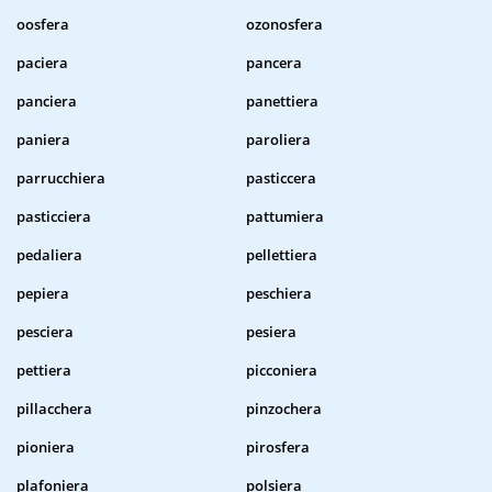
oosfera
ozonosfera
paciera
pancera
panciera
panettiera
paniera
paroliera
parrucchiera
pasticcera
pasticciera
pattumiera
pedaliera
pellettiera
pepiera
peschiera
pesciera
pesiera
pettiera
picconiera
pillacchera
pinzochera
pioniera
pirosfera
plafoniera
polsiera