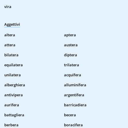
vira
Aggettivi
altera
aptera
attera
austera
bilatera
diptera
equilatera
trilatera
unilatera
acquifera
alberghiera
alluminifera
antivipera
argentifera
aurifera
barricadiera
battagliera
becera
berbera
boracifera