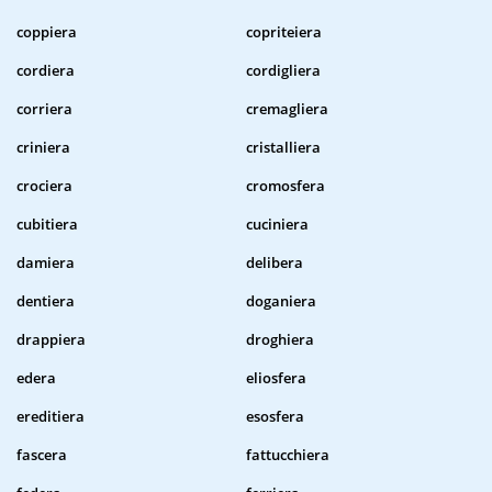
coppiera
copriteiera
cordiera
cordigliera
corriera
cremagliera
criniera
cristalliera
crociera
cromosfera
cubitiera
cuciniera
damiera
delibera
dentiera
doganiera
drappiera
droghiera
edera
eliosfera
ereditiera
esosfera
fascera
fattucchiera