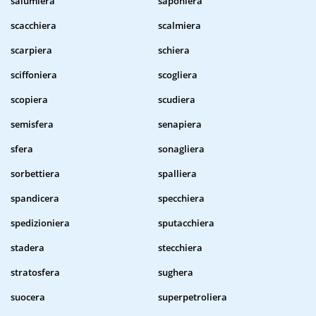
salumiera
saponiera
scacchiera
scalmiera
scarpiera
schiera
sciffoniera
scogliera
scopiera
scudiera
semisfera
senapiera
sfera
sonagliera
sorbettiera
spalliera
spandicera
specchiera
spedizioniera
sputacchiera
stadera
stecchiera
stratosfera
sughera
suocera
superpetroliera