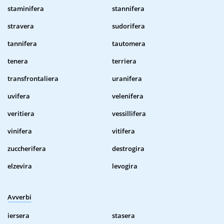
staminifera
stannifera
stravera
sudorifera
tannifera
tautomera
tenera
terriera
transfrontaliera
uranifera
uvifera
velenifera
veritiera
vessillifera
vinifera
vitifera
zuccherifera
destrogira
elzevira
levogira
Avverbi
iersera
stasera