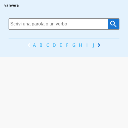
vanvera
A
B
C
D
E
F
G
H
I
J
K
L
M
N