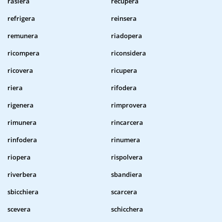
rasiera
recupera
refrigera
reinsera
remunera
riadopera
ricompera
riconsidera
ricovera
ricupera
riera
rifodera
rigenera
rimprovera
rimunera
rincarcera
rinfodera
rinumera
riopera
rispolvera
riverbera
sbandiera
sbicchiera
scarcera
scevera
schicchera