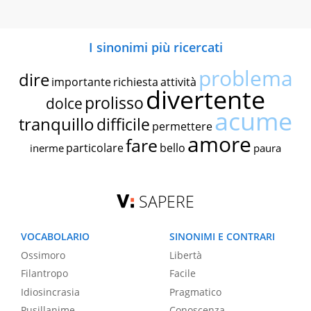
I sinonimi più ricercati
problema
dire
importante
richiesta
attività
divertente
prolisso
dolce
acume
tranquillo
difficile
permettere
amore
fare
particolare
bello
inerme
paura
SAPERE
VOCABOLARIO
SINONIMI E CONTRARI
Ossimoro
Libertà
Filantropo
Facile
Idiosincrasia
Pragmatico
Pusillanime
Conoscenza