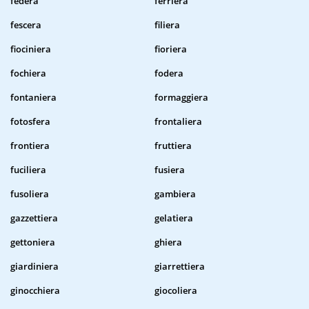
federa
ferriera
fescera
filiera
fiociniera
fioriera
fochiera
fodera
fontaniera
formaggiera
fotosfera
frontaliera
frontiera
fruttiera
fuciliera
fusiera
fusoliera
gambiera
gazzettiera
gelatiera
gettoniera
ghiera
giardiniera
giarrettiera
ginocchiera
giocoliera