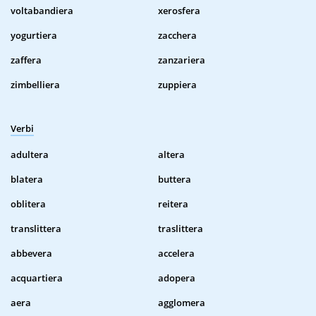
voltabandiera
xerosfera
yogurtiera
zacchera
zaffera
zanzariera
zimbelliera
zuppiera
Verbi
adultera
altera
blatera
buttera
oblitera
reitera
translittera
traslittera
abbevera
accelera
acquartiera
adopera
aera
agglomera