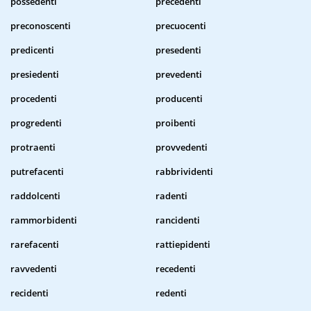
possedenti
precedenti
preconoscenti
precuocenti
predicenti
presedenti
presiedenti
prevedenti
procedenti
producenti
progredenti
proibenti
protraenti
provvedenti
putrefacenti
rabbrividenti
raddolcenti
radenti
rammorbidenti
rancidenti
rarefacenti
rattiepidenti
ravvedenti
recedenti
recidenti
redenti