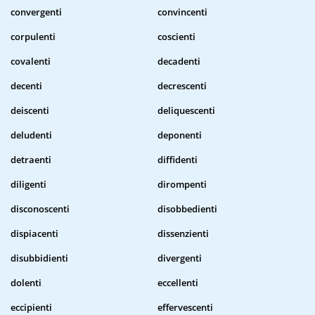
convergenti
convincenti
corpulenti
coscienti
covalenti
decadenti
decenti
decrescenti
deiscenti
deliquescenti
deludenti
deponenti
detraenti
diffidenti
diligenti
dirompenti
disconoscenti
disobbedienti
dispiacenti
dissenzienti
disubbidienti
divergenti
dolenti
eccellenti
eccipienti
effervescenti