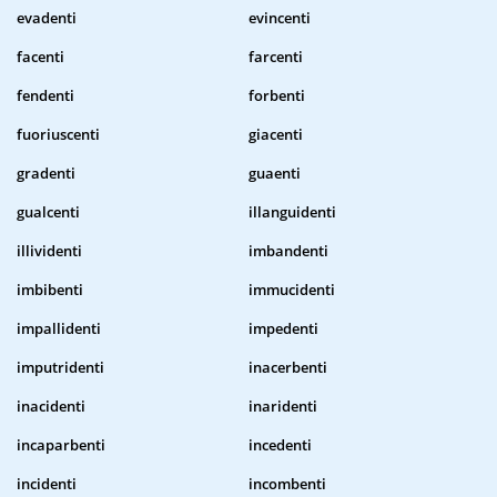
evadenti
evincenti
facenti
farcenti
fendenti
forbenti
fuoriuscenti
giacenti
gradenti
guaenti
gualcenti
illanguidenti
illividenti
imbandenti
imbibenti
immucidenti
impallidenti
impedenti
imputridenti
inacerbenti
inacidenti
inaridenti
incaparbenti
incedenti
incidenti
incombenti