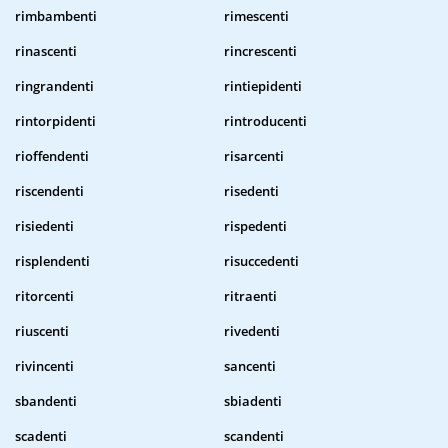
rimbambenti
rimescenti
rinascenti
rincrescenti
ringrandenti
rintiepidenti
rintorpidenti
rintroducenti
rioffendenti
risarcenti
riscendenti
risedenti
risiedenti
rispedenti
risplendenti
risuccedenti
ritorcenti
ritraenti
riuscenti
rivedenti
rivincenti
sancenti
sbandenti
sbiadenti
scadenti
scandenti