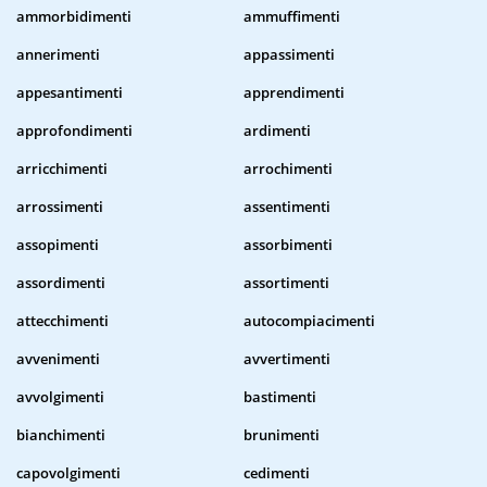
ammorbidimenti
ammuffimenti
annerimenti
appassimenti
appesantimenti
apprendimenti
approfondimenti
ardimenti
arricchimenti
arrochimenti
arrossimenti
assentimenti
assopimenti
assorbimenti
assordimenti
assortimenti
attecchimenti
autocompiacimenti
avvenimenti
avvertimenti
avvolgimenti
bastimenti
bianchimenti
brunimenti
capovolgimenti
cedimenti