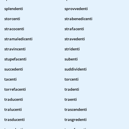
splendenti
sprovvedenti
storcenti
strabenedicenti
stracocenti
strafacenti
stramaledicenti
stravedenti
stravincenti
stridenti
stupefacenti
subenti
succedenti
suddividenti
tacenti
torcenti
torrefacenti
tradenti
traducenti
traenti
tralucenti
trascendenti
trasducenti
trasgredenti