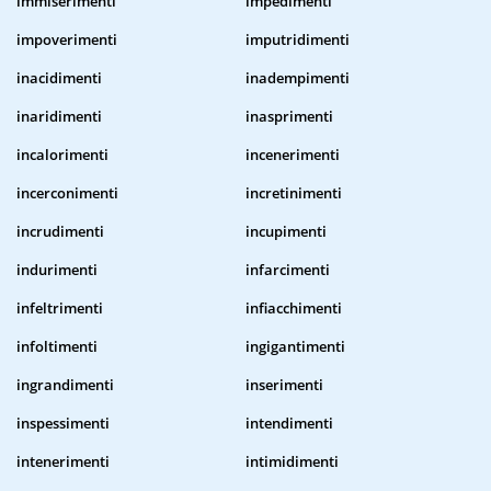
immiserimenti
impedimenti
impoverimenti
imputridimenti
inacidimenti
inadempimenti
inaridimenti
inasprimenti
incalorimenti
incenerimenti
incerconimenti
incretinimenti
incrudimenti
incupimenti
indurimenti
infarcimenti
infeltrimenti
infiacchimenti
infoltimenti
ingigantimenti
ingrandimenti
inserimenti
inspessimenti
intendimenti
intenerimenti
intimidimenti