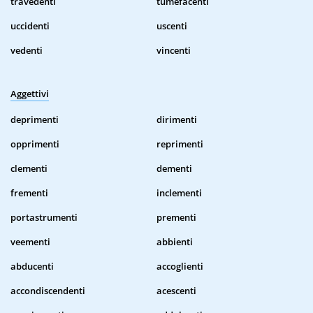
travedenti
tumefacenti
uccidenti
uscenti
vedenti
vincenti
Aggettivi
deprimenti
dirimenti
opprimenti
reprimenti
clementi
dementi
frementi
inclementi
portastrumenti
prementi
veementi
abbienti
abducenti
accoglienti
accondiscendenti
acescenti