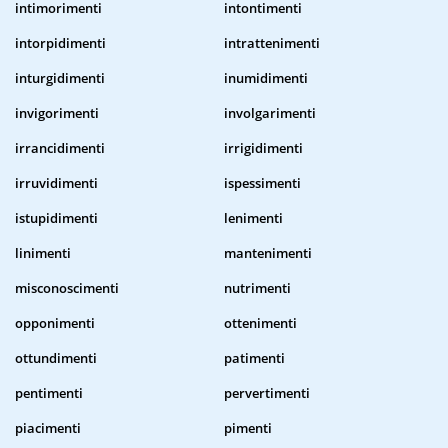
intimorimenti
intontimenti
intorpidimenti
intrattenimenti
inturgidimenti
inumidimenti
invigorimenti
involgarimenti
irrancidimenti
irrigidimenti
irruvidimenti
ispessimenti
istupidimenti
lenimenti
linimenti
mantenimenti
misconoscimenti
nutrimenti
opponimenti
ottenimenti
ottundimenti
patimenti
pentimenti
pervertimenti
piacimenti
pimenti