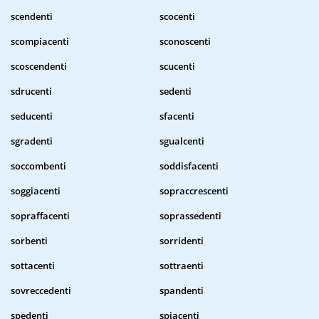
scendenti
scocenti
scompiacenti
sconoscenti
scoscendenti
scucenti
sdrucenti
sedenti
seducenti
sfacenti
sgradenti
sgualcenti
soccombenti
soddisfacenti
soggiacenti
sopraccrescenti
sopraffacenti
soprassedenti
sorbenti
sorridenti
sottacenti
sottraenti
sovreccedenti
spandenti
spedenti
spiacenti