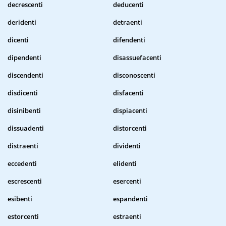
decrescenti
deducenti
deridenti
detraenti
dicenti
difendenti
dipendenti
disassuefacenti
discendenti
disconoscenti
disdicenti
disfacenti
disinibenti
dispiacenti
dissuadenti
distorcenti
distraenti
dividenti
eccedenti
elidenti
escrescenti
esercenti
esibenti
espandenti
estorcenti
estraenti