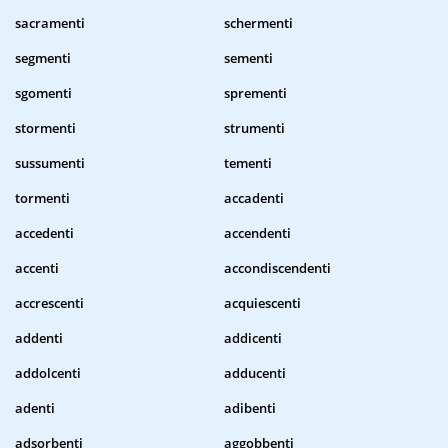
sacramenti
schermenti
segmenti
sementi
sgomenti
sprementi
stormenti
strumenti
sussumenti
tementi
tormenti
accadenti
accedenti
accendenti
accenti
accondiscendenti
accrescenti
acquiescenti
addenti
addicenti
addolcenti
adducenti
adenti
adibenti
adsorbenti
aggobbenti