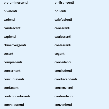
bioluminescenti
birifrangenti
bivalenti
bollenti
cadenti
calefacienti
candescenti
canescenti
capienti
caulescenti
chiaroveggenti
coalescenti
cocenti
cogenti
compiacenti
concedenti
concernenti
concludenti
concupiscenti
condiscendenti
confacenti
consenzienti
controproducenti
contundenti
convalescenti
convenienti