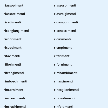
riassopimenti
riassorbimenti
riassortimenti
riavvolgimenti
ricadimenti
ricomponimenti
ricongiungimenti
riconoscimenti
ricoprimenti
ricucimenti
ricuocimenti
riempimenti
rifacimenti
riferimenti
rifiorimenti
rifornimenti
rifrangimenti
rimbambimenti
rimboschimenti
rinascimenti
rincarnimenti
rincoglionimenti
rincrescimenti
rincrudimenti
rincrudrimenti
rinfoltimenti