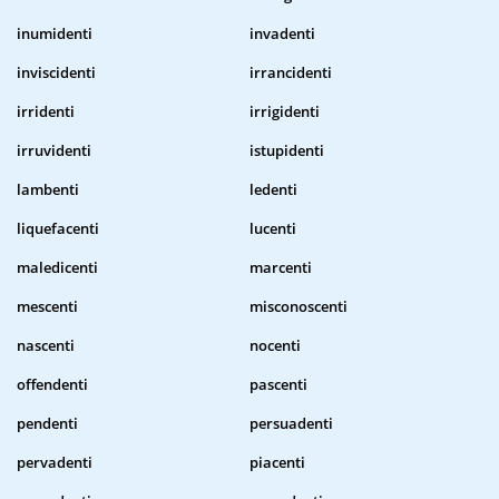
inumidenti
invadenti
inviscidenti
irrancidenti
irridenti
irrigidenti
irruvidenti
istupidenti
lambenti
ledenti
liquefacenti
lucenti
maledicenti
marcenti
mescenti
misconoscenti
nascenti
nocenti
offendenti
pascenti
pendenti
persuadenti
pervadenti
piacenti