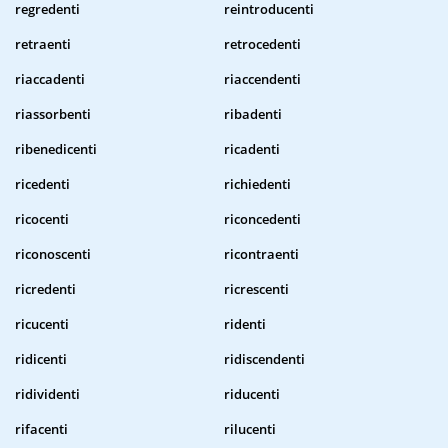
regredenti
reintroducenti
retraenti
retrocedenti
riaccadenti
riaccendenti
riassorbenti
ribadenti
ribenedicenti
ricadenti
ricedenti
richiedenti
ricocenti
riconcedenti
riconoscenti
ricontraenti
ricredenti
ricrescenti
ricucenti
ridenti
ridicenti
ridiscendenti
ridividenti
riducenti
rifacenti
rilucenti