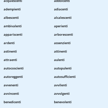
acquiescenti
addolcenti
adempienti
adiacenti
albescenti
alcalescenti
ambivalenti
aperienti
appariscenti
arborescenti
ardenti
assenzienti
astinenti
attinenti
attraenti
aulenti
autocoscienti
autopulenti
autoreggenti
autosufficienti
avvenenti
avvilenti
avvincenti
avvolgenti
benedicenti
benevolenti