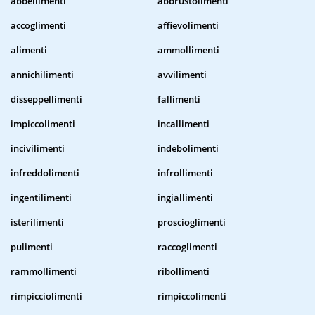
abbellimenti
abbrustolimenti
accoglimenti
affievolimenti
alimenti
ammollimenti
annichilimenti
avvilimenti
disseppellimenti
fallimenti
impiccolimenti
incallimenti
incivilimenti
indebolimenti
infreddolimenti
infrollimenti
ingentilimenti
ingiallimenti
isterilimenti
proscioglimenti
pulimenti
raccoglimenti
rammollimenti
ribollimenti
rimpicciolimenti
rimpiccolimenti