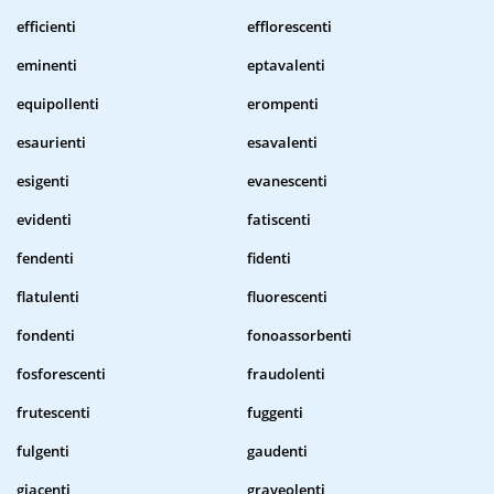
efficienti
efflorescenti
eminenti
eptavalenti
equipollenti
erompenti
esaurienti
esavalenti
esigenti
evanescenti
evidenti
fatiscenti
fendenti
fidenti
flatulenti
fluorescenti
fondenti
fonoassorbenti
fosforescenti
fraudolenti
frutescenti
fuggenti
fulgenti
gaudenti
giacenti
graveolenti