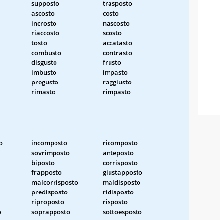
supposto
trasposto
ascosto
costo
incrosto
nascosto
riaccosto
scosto
tosto
accatasto
combusto
contrasto
disgusto
frusto
imbusto
impasto
pregusto
raggiusto
rimasto
rimpasto
o
incomposto
ricomposto
sovrimposto
anteposto
biposto
corrisposto
frapposto
giustapposto
malcorrisposto
maldisposto
predisposto
ridisposto
riproposto
risposto
o
soprapposto
sottoesposto