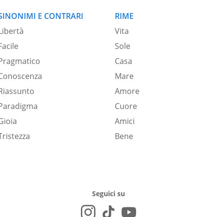
SINONIMI E CONTRARI
RIME
Libertà
Vita
Facile
Sole
Pragmatico
Casa
Conoscenza
Mare
Riassunto
Amore
Paradigma
Cuore
Gioia
Amici
Tristezza
Bene
Seguici su