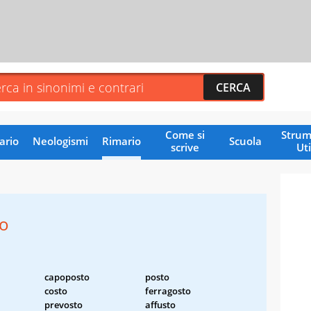
Come si
Strum
ario
Neologismi
Rimario
Scuola
scrive
Uti
o
capoposto
posto
costo
ferragosto
prevosto
affusto