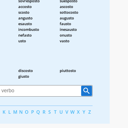
sovresposto
suesposto
accosto
ascosto
scosto
sottocosto
angusto
augusto
esausto
fausto
incombusto
inesausto
nefasto
onusto
usto
vasto
discosto
piuttosto
giusto
K
L
M
N
O
P
Q
R
S
T
U
V
W
X
Y
Z