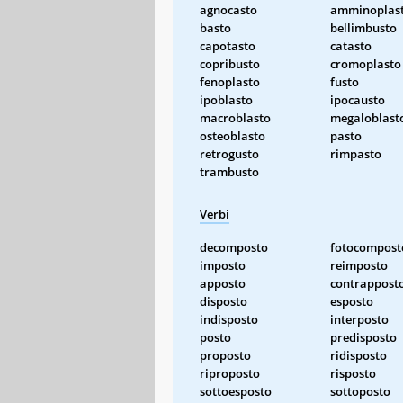
agnocasto
amminoplas
basto
bellimbusto
capotasto
catasto
copribusto
cromoplasto
fenoplasto
fusto
ipoblasto
ipocausto
macroblasto
megaloblast
osteoblasto
pasto
retrogusto
rimpasto
trambusto
Verbi
decomposto
fotocompost
imposto
reimposto
apposto
contrappost
disposto
esposto
indisposto
interposto
posto
predisposto
proposto
ridisposto
riproposto
risposto
sottoesposto
sottoposto