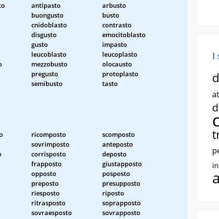
to
antipasto
arbusto
buongusto
busto
cnidoblasto
contrasto
disgusto
emocitoblasto
gusto
impasto
leucoblasto
leucoplasto
I
o
mezzobusto
olocausto
pregusto
protoplasto
d
semibusto
tasto
at
d
t
o
ricomposto
scomposto
sovrimposto
anteposto
p
o
corrisposto
deposto
frapposto
giustapposto
i
opposto
posposto
preposto
presupposto
riesposto
riposto
ritrasposto
soprapposto
sovraesposto
sovrapposto