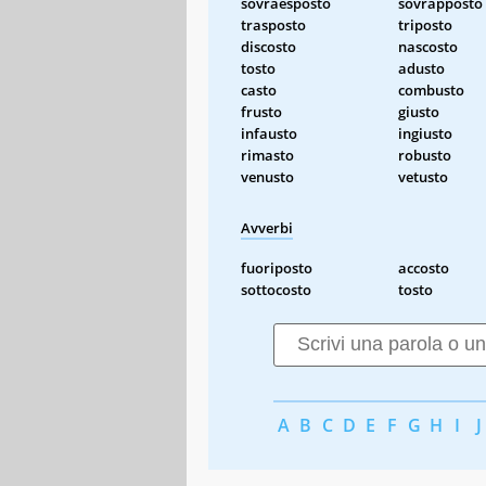
sovraesposto
sovrapposto
trasposto
triposto
discosto
nascosto
tosto
adusto
casto
combusto
frusto
giusto
infausto
ingiusto
rimasto
robusto
venusto
vetusto
Avverbi
fuoriposto
accosto
sottocosto
tosto
A
B
C
D
E
F
G
H
I
J