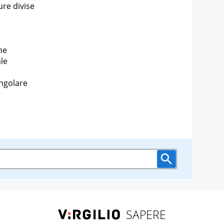
ure divise
ne
le
ingolare
SAPERE