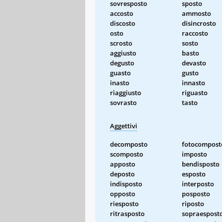
sovresposto
sposto
accosto
ammosto
discosto
disincrosto
osto
raccosto
scrosto
sosto
aggiusto
basto
degusto
devasto
guasto
gusto
inasto
innasto
riaggiusto
riguasto
sovrasto
tasto
Aggettivi
decomposto
fotocompost
scomposto
imposto
apposto
bendisposto
deposto
esposto
indisposto
interposto
opposto
posposto
riesposto
riposto
ritrasposto
sopraespost