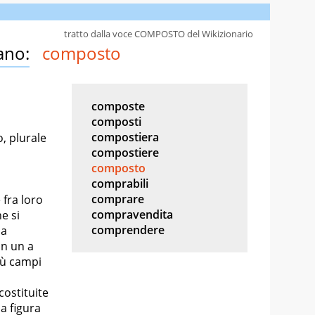
tratto dalla voce COMPOSTO del Wikizionario
ano:
composto
composte
composti
compostiera
, plurale
compostiere
composto
comprabili
comprare
 fra loro
compravendita
e si
comprendere
da
in un a
più campi
costituite
a figura