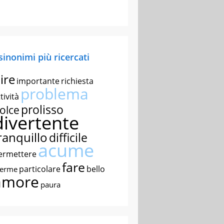
 sinonimi più ricercati
ire
importante
richiesta
problema
tività
prolisso
olce
divertente
ranquillo
difficile
acume
ermettere
fare
particolare
bello
nerme
amore
paura